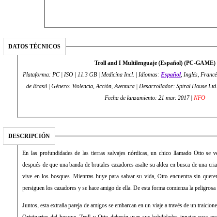
DATOS TÉCNICOS
Troll and I Multilenguaje (Español) (PC-GAME)
Plataforma: PC | ISO | 11.3 GB | Medicina Incl. | Idiomas:
Español
, Inglés, Franc
de Brasil | Género: Violencia, Acción, Aventura | Desarrollador: Spiral House Ltd. | Editor: Maximum Games
Fecha de lanzamiento: 21 mar. 2017 |
NFO
DESCRIPCIÓN
En las profundidades de las tierras salvajes nórdicas, un chico llamado Otto se 
después de que una banda de brutales cazadores asalte su aldea en busca de una cri
vive en los bosques. Mientras huye para salvar su vida, Otto encuentra sin querer 
persiguen los cazadores y se hace amigo de ella. De esta forma comienza la peligrosa 
Juntos, esta extraña pareja de amigos se embarcan en un viaje a través de un traicioner
Originarios del bosque, Troll y Otto deberán usar sus habilidades innatas para esca