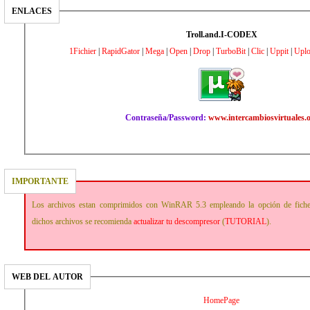
ENLACES
Troll.and.I-CODEX
1Fichier
|
RapidGator
|
Mega
|
Open
|
Drop
|
TurboBit
|
Clic
|
Uppit
|
Uplo
Contraseña/Password:
www.intercambiosvirtuales.
IMPORTANTE
Los archivos estan comprimidos con WinRAR 5.3 empleando la opción de fich
dichos archivos se recomienda
actualizar tu descompresor
(
TUTORIAL
).
WEB DEL AUTOR
HomePage