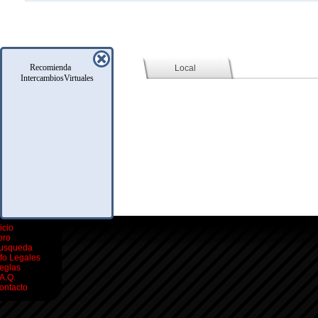
Recomienda
Social (Facebook)
Local
IntercambiosVirtuales
icio
oro
usqueda
nfo Legales
eglas
.A.Q.
ontacto