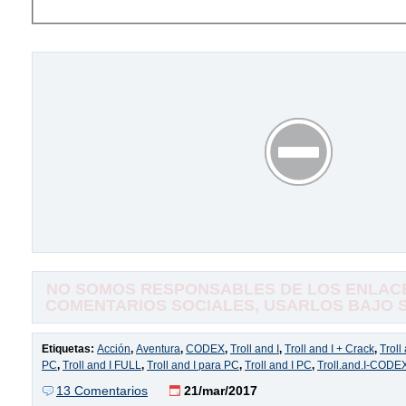
NO SOMOS RESPONSABLES DE LOS ENLACE
COMENTARIOS SOCIALES, USARLOS BAJO SU
Etiquetas:
Acción
,
Aventura
,
CODEX
,
Troll and I
,
Troll and I + Crack
,
Troll
PC
,
Troll and I FULL
,
Troll and I para PC
,
Troll and I PC
,
Troll.and.I-CODE
13 Comentarios
21/mar/2017