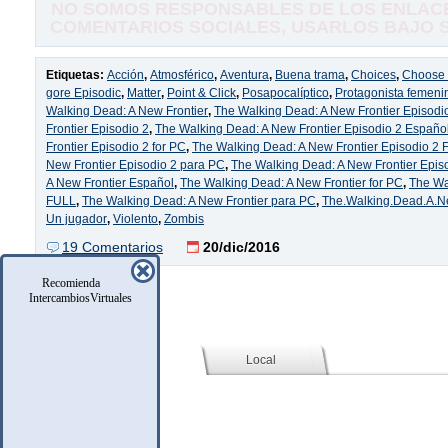
NO SOMOS RESPONSABLES DE LOS ENLACE
COMENTARIOS SOCIALES, USARLOS BAJO SU
Etiquetas:
Acción
,
Atmosférico
,
Aventura
,
Buena trama
,
Choices
,
Choose 
gore Episodic
,
Matter
,
Point & Click
,
Posapocalíptico
,
Protagonista femeni
Walking Dead: A New Frontier
,
The Walking Dead: A New Frontier Episodi
Frontier Episodio 2
,
The Walking Dead: A New Frontier Episodio 2 Españo
Frontier Episodio 2 for PC
,
The Walking Dead: A New Frontier Episodio 2
New Frontier Episodio 2 para PC
,
The Walking Dead: A New Frontier Epis
A New Frontier Español
,
The Walking Dead: A New Frontier for PC
,
The Wa
FULL
,
The Walking Dead: A New Frontier para PC
,
The.Walking.Dead.A.N
Un jugador
,
Violento
,
Zombis
19 Comentarios
20/dic/2016
Recomienda
IntercambiosVirtuales
Social (Facebook)
Local