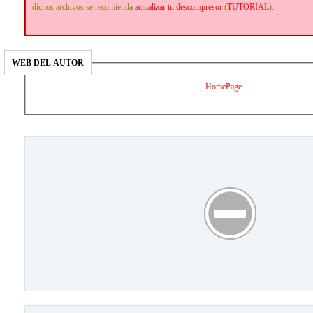
dichos archivos se recomienda
actualizar tu descompresor
(
TUTORIAL
).
WEB DEL AUTOR
HomePage