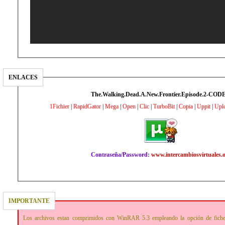
ENLACES
The.Walking.Dead.A.New.Frontier.Episode.2-COD
1Fichier
|
RapidGator
|
Mega
|
Open
|
Clic
|
TurboBit
|
Copia
|
Uppit
|
Upl
Contraseña/Password:
www.intercambiosvirtuales.
IMPORTANTE
Los archivos estan comprimidos con WinRAR 5.3 empleando la opción de fich