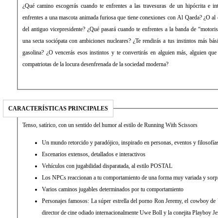
¿Qué camino escogerás cuando te enfrentes a las travesuras de un hipócrita e in
enfrentes a una mascota animada furiosa que tiene conexiones con Al Qaeda? ¿O al e
del antiguo vicepresidente? ¿Qué pasará cuando te enfrentes a la banda de “motori
una secta sociópata con ambiciones nucleares? ¿Te rendirás a tus instintos más bás
gasolina? ¿O vencerás esos instintos y te convertirás en alguien más, alguien que
compatriotas de la locura desenfrenada de la sociedad moderna?
CARACTERÍSTICAS PRINCIPALES
Tenso, satírico, con un sentido del humor al estilo de Running With Scissors
Un mundo retorcido y paradójico, inspirado en personas, eventos y filosofías
Escenarios extensos, detallados e interactivos
Vehículos con jugabilidad disparatada, al estilo POSTAL
Los NPCs reaccionan a tu comportamiento de una forma muy variada y sorp
Varios caminos jugables determinados por tu comportamiento
Personajes famosos: La súper estrella del porno Ron Jeremy, el cowboy de 
director de cine odiado internacionalmente Uwe Boll y la conejita Playboy Je