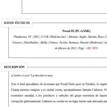
DATOS TÉCNICOS
Postal III (PC-GAME)
Plataforma: PC | ISO | 11 GB | Medicina Incl. | Idiomas: Inglés, Alemán, Ruso |
Scissors | Distribuidor: Akella | Género: Acción, Aventura, Shooter (Moderno) | J
de febrero de 2011 | Pegi: +18 |
NFO
DESCRIPCIÓN
¿Cuerdo o Loco? La elección es tuya.
Tras el final apocalíptico de la semana que Postal Dude pasó en Paradise, lo segui
Champ mientras emigran a su ciudad vecina, apropiadamente llamada Catharsis. Po
económico mundial, a los psicóticos y radicales del grupo extremista de izquie
corrupción gubernamental, Catharsis no resulta ser un lugar mucho más adecuado para