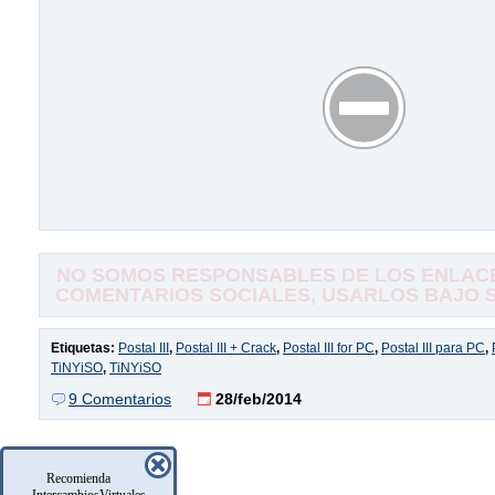
NO SOMOS RESPONSABLES DE LOS ENLACE
COMENTARIOS SOCIALES, USARLOS BAJO SU
Etiquetas:
Postal III
,
Postal III + Crack
,
Postal III for PC
,
Postal III para PC
,
TiNYiSO
,
TiNYiSO
9 Comentarios
28/feb/2014
Recomienda
IntercambiosVirtuales