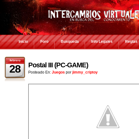
Inicio
Foro
Busqueda
Info Legales
Reglas
febrero
Postal III (PC-GAME)
28
Posteado En:
Juegos
por
jimmy_criptoy