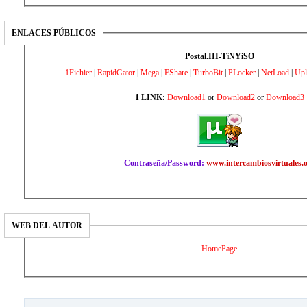
ENLACES PÚBLICOS
Postal.III-TiNYiSO
1Fichier
|
RapidGator
|
Mega
|
FShare
|
TurboBit
|
PLocker
|
NetLoad
|
Upl
1 LINK:
Download1
or
Download2
or
Download3
Contraseña/Password:
www.intercambiosvirtuales.
WEB DEL AUTOR
HomePage