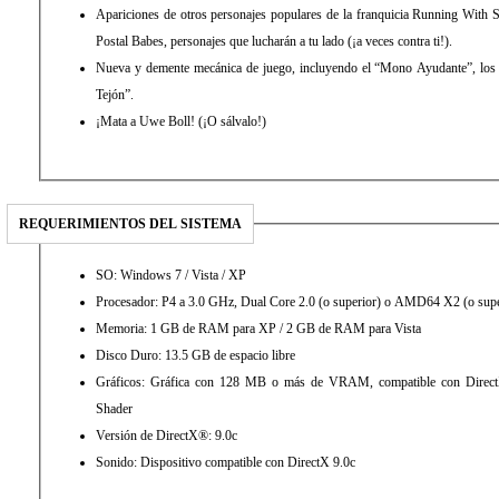
Apariciones de otros personajes populares de la franquicia Running With 
Postal Babes, personajes que lucharán a tu lado (¡a veces contra ti!).
Nueva y demente mecánica de juego, incluyendo el “Mono Ayudante”, los 
Tejón”.
¡Mata a Uwe Boll! (¡O sálvalo!)
REQUERIMIENTOS DEL SISTEMA
SO: Windows 7 / Vista / XP
Procesador: P4 a 3.0 GHz, Dual Core 2.0 (o superior) o AMD64 X2 (o supe
Memoria: 1 GB de RAM para XP / 2 GB de RAM para Vista
Disco Duro: 13.5 GB de espacio libre
Gráficos: Gráfica con 128 MB o más de VRAM, compatible con DirectX
Shader
Versión de DirectX®: 9.0c
Sonido: Dispositivo compatible con DirectX 9.0c