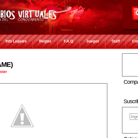
Info Legales
Reglas
F.A.Q.
Juegos
Staff
Co
AME)
ster
Compa
Suscri