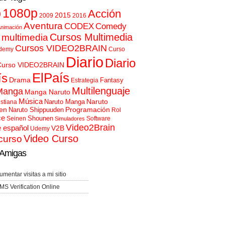
p
1080p
Acción
2015
2009
2016
Aventura
CODEX
Comedy
nimación
Cursos Multimedia
 multimedia
Cursos VIDEO2BRAIN
demy
Curso
Diario
Diario
Curso VIDEO2BRAIN
ElPaís
ís
Drama
Fantasy
Estrategia
Multilenguaje
Manga
Manga Naruto
Música
Naruto
Naruto Manga
istiana
en
Programación
Naruto Shippuuden
Rol
ce
Shounen
Seinen
Software
Simuladores
Video2Brain
e español
V2B
Udemy
Video Curso
curso
Amigas
umentar visitas a mi sitio
MS Verification Online