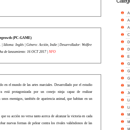
Catego
A
A
A
C
rgrowth (PC-GAME)
D
 | Idioma: Inglés | Género: Acción, Indie | Desarrollador: Wolfire
D
echa de lanzamiento: 16 OCT 2017 |
NFO
E
G
G
G
o en el mundo de las artes marciales. Desarrollado por el estudio
I
ura está protagonizada por un conejo ninja capaz de realizar
J
a unos enemigos, también de apariencia animal, que habitan en un
L
L
M
que su acción no versa tanto acerca de alcanzar la victoria en cada
M
bar nuevas formas de pelear contra los rivales valiéndonos de las
M