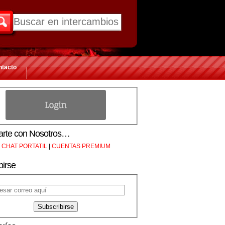
ntacto
rte con Nosotros…
CHAT PORTATIL
|
CUENTAS PREMIUM
birse