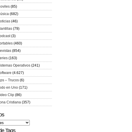
oviles
(85)
úsica
(682)
oticias
(46)
lantillas
(79)
odcast
(3)
ortables
(460)
evistas
(854)
eries
(163)
istemas Operativos
(241)
oftware
(4.627)
ips – Trucos
(6)
odo en Uno
(171)
ideo Clip
(86)
ona Cristiana
(357)
os
de Tags