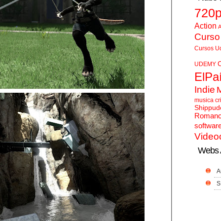
720
Action
A
Curso
Cursos U
UDEMY
ElPa
Indie
musica cr
Shippud
Roman
softwar
Video
Webs 
A
S