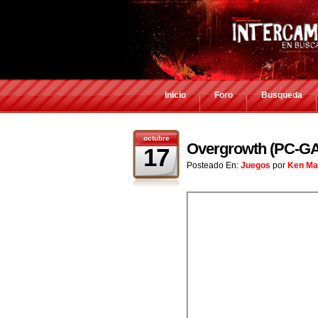
Inicio
Foro
Busqueda
octubre
Overgrowth (PC-G
17
Posteado En:
Juegos
por
Ken Ma