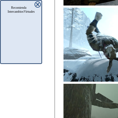
Recomienda
IntercambiosVirtuales