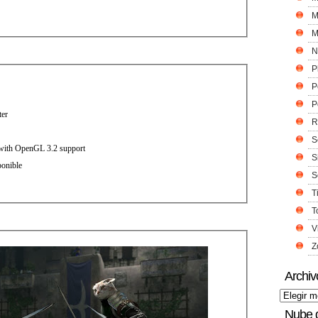
M
M
N
P
P
P
ter
R
S
 with OpenGL 3.2 support
S
ponible
S
T
T
V
Z
Archiv
Nube 