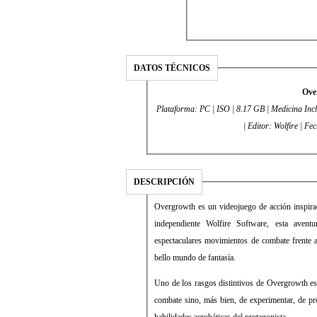
DATOS TÉCNICOS
Ove
Plataforma: PC | ISO | 8.17 GB | Medicina Incl.
| Editor: Wolfire | F
DESCRIPCIÓN
Overgrowth es un videojuego de acción inspirad
independiente Wolfire Software, esta avent
espectaculares movimientos de combate frente 
bello mundo de fantasía.
Uno de los rasgos distintivos de Overgrowth es 
combate sino, más bien, de experimentar, de pro
habilidades acrobáticas del protagonista.