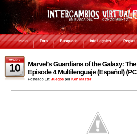
Inicio
Foro
Busqueda
Info Legales
Reglas
octubre
Marvel’s Guardians of the Galaxy: The 
10
Episode 4 Multilenguaje (Español) (
Posteado En:
Juegos
por
Ken Master