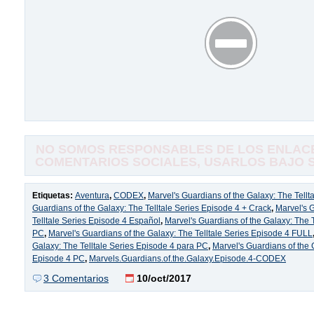
NO SOMOS RESPONSABLES DE LOS ENLACE
COMENTARIOS SOCIALES, USARLOS BAJO SU
Etiquetas:
Aventura
,
CODEX
,
Marvel's Guardians of the Galaxy: The Tellt
Guardians of the Galaxy: The Telltale Series Episode 4 + Crack
,
Marvel's 
Telltale Series Episode 4 Español
,
Marvel's Guardians of the Galaxy: The T
PC
,
Marvel's Guardians of the Galaxy: The Telltale Series Episode 4 FULL
Galaxy: The Telltale Series Episode 4 para PC
,
Marvel's Guardians of the 
Episode 4 PC
,
Marvels.Guardians.of.the.Galaxy.Episode.4-CODEX
3 Comentarios
10/oct/2017