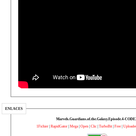
ENLACES
Marvels.Guardians.of.the.Galaxy.Episode.4-COD
1Fichier
|
RapidGator
|
Mega
|
Open
|
Clic
|
TurboBit
|
Free
|
Uploade