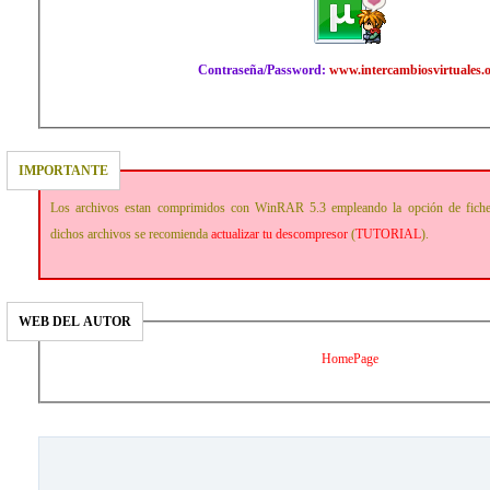
Contraseña/Password:
www.intercambiosvirtuales.
IMPORTANTE
Los archivos estan comprimidos con WinRAR 5.3 empleando la opción de fich
dichos archivos se recomienda
actualizar tu descompresor
(
TUTORIAL
).
WEB DEL AUTOR
HomePage