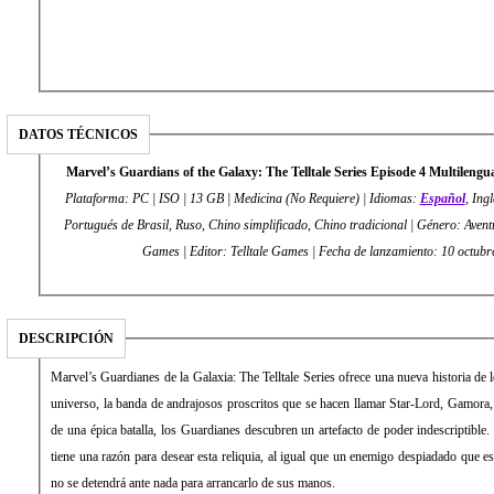
DATOS TÉCNICOS
Marvel’s Guardians of the Galaxy: The Telltale Series Episode 4 Multilen
Plataforma: PC | ISO | 13 GB | Medicina (No Requiere) | Idiomas:
Español
, Ing
Portugués de Brasil, Ruso, Chino simplificado, Chino tradicional | Género: Aventu
Games | Editor: Telltale Games | Fecha de lanzamiento: 10 
DESCRIPCIÓN
Marvel’s Guardianes de la Galaxia: The Telltale Series ofrece una nueva historia de
universo, la banda de andrajosos proscritos que se hacen llamar Star-Lord, Gamora,
de una épica batalla, los Guardianes descubren un artefacto de poder indescriptibl
tiene una razón para desear esta reliquia, al igual que un enemigo despiadado que es
no se detendrá ante nada para arrancarlo de sus manos.