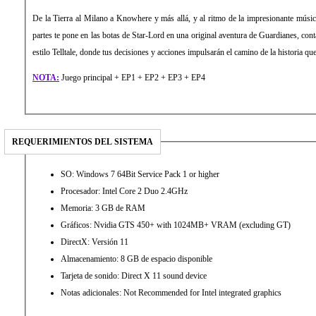
De la Tierra al Milano a Knowhere y más allá, y al ritmo de la impresionante música
partes te pone en las botas de Star-Lord en una original aventura de Guardianes, con
estilo Telltale, donde tus decisiones y acciones impulsarán el camino de la historia qu
NOTA:
Juego principal + EP1 + EP2 + EP3 + EP4
REQUERIMIENTOS DEL SISTEMA
SO: Windows 7 64Bit Service Pack 1 or higher
Procesador: Intel Core 2 Duo 2.4GHz
Memoria: 3 GB de RAM
Gráficos: Nvidia GTS 450+ with 1024MB+ VRAM (excluding GT)
DirectX: Versión 11
Almacenamiento: 8 GB de espacio disponible
Tarjeta de sonido: Direct X 11 sound device
Notas adicionales: Not Recommended for Intel integrated graphics