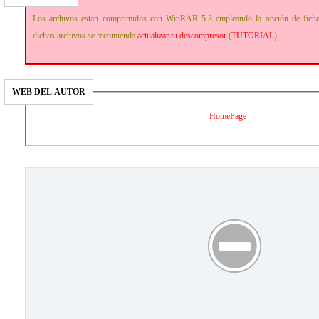
Los archivos estan comprimidos con WinRAR 5.3 empleando la opción de fich
dichos archivos se recomienda
actualizar tu descompresor
(
TUTORIAL
).
WEB DEL AUTOR
HomePage