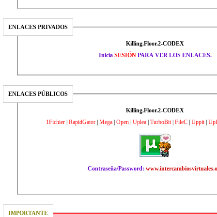
ENLACES PRIVADOS
Killing.Floor.2-CODEX
Inicia
SESIÓN
PARA VER LOS ENLACES.
ENLACES PÚBLICOS
Killing.Floor.2-CODEX
1Fichier
|
RapidGator
|
Mega
|
Open
|
Uplea
|
TurboBit
|
FileC
|
Uppit
|
Upl
Contraseña/Password:
www.intercambiosvirtuales.
IMPORTANTE