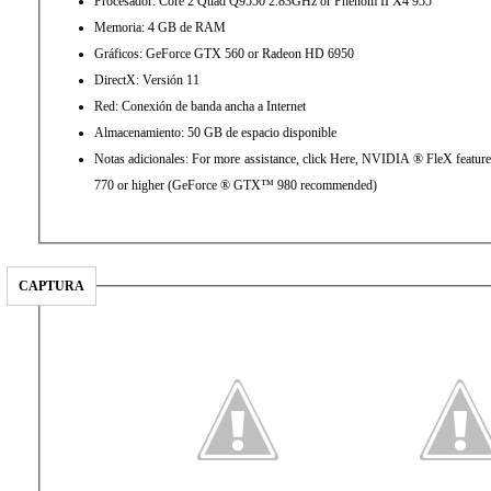
Procesador: Core 2 Quad Q9550 2.83GHz or Phenom II X4 955
Memoria: 4 GB de RAM
Gráficos: GeForce GTX 560 or Radeon HD 6950
DirectX: Versión 11
Red: Conexión de banda ancha a Internet
Almacenamiento: 50 GB de espacio disponible
Notas adicionales: For more assistance, click Here, NVIDIA ® FleX feat
770 or higher (GeForce ® GTX™ 980 recommended)
CAPTURA