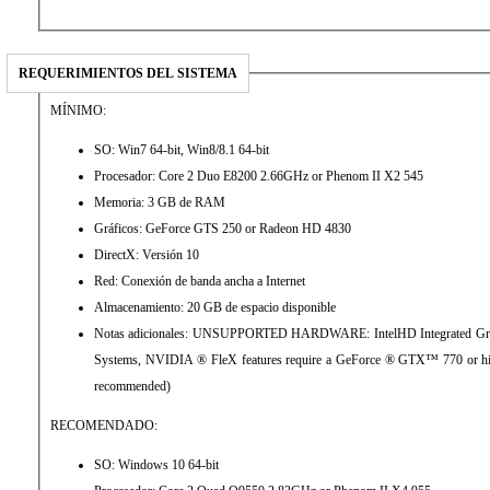
REQUERIMIENTOS DEL SISTEMA
MÍNIMO:
SO: Win7 64-bit, Win8/8.1 64-bit
Procesador: Core 2 Duo E8200 2.66GHz or Phenom II X2 545
Memoria: 3 GB de RAM
Gráficos: GeForce GTS 250 or Radeon HD 4830
DirectX: Versión 10
Red: Conexión de banda ancha a Internet
Almacenamiento: 20 GB de espacio disponible
Notas adicionales: UNSUPPORTED HARDWARE: IntelHD Integrated Graph
Systems, NVIDIA ® FleX features require a GeForce ® GTX™ 770 or 
recommended)
RECOMENDADO:
SO: Windows 10 64-bit