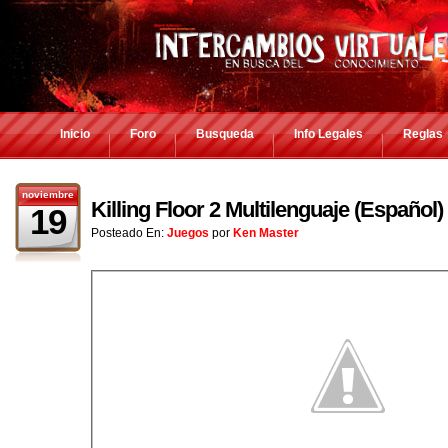
Inicio
Foro
Busqueda
Info Legales
Reglas
noviembre
Killing Floor 2 Multilenguaje (Españo
19
Posteado En:
Juegos
por
Ken Master