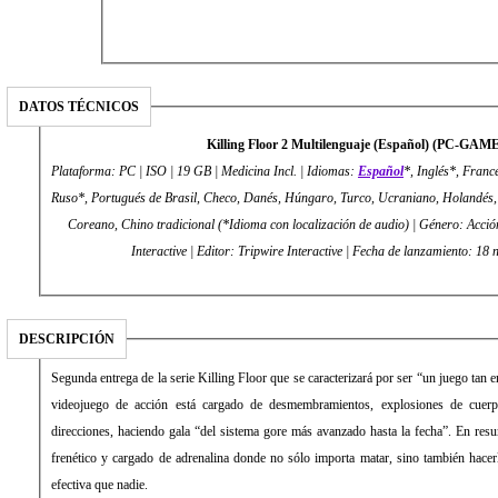
DATOS TÉCNICOS
Killing Floor 2 Multilenguaje (Español) (PC-GAM
Plataforma: PC | ISO | 19 GB | Medicina Incl. | Idiomas:
Español
*, Inglés*, Franc
Ruso*, Portugués de Brasil, Checo, Danés, Húngaro, Turco, Ucraniano, Holandés, 
Coreano, Chino tradicional (*Idioma con localización de audio) | Género: Acció
Interactive | Editor: Tripwire Interactive | Fecha de lanza
DESCRIPCIÓN
Segunda entrega de la serie Killing Floor que se caracterizará por ser “un juego tan 
videojuego de acción está cargado de desmembramientos, explosiones de cuer
direcciones, haciendo gala “del sistema gore más avanzado hasta la fecha”. En res
frenético y cargado de adrenalina donde no sólo importa matar, sino también hac
efectiva que nadie.