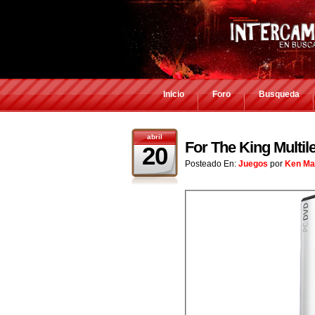
Inicio
Foro
Busqueda
abril
For The King Multi
20
Posteado En:
Juegos
por
Ken Ma