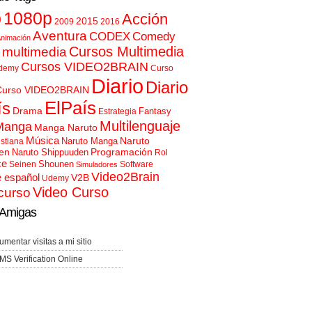
p
1080p
Acción
2015
2009
2016
Aventura
CODEX
Comedy
nimación
Cursos Multimedia
 multimedia
Cursos VIDEO2BRAIN
demy
Curso
Diario
Diario
Curso VIDEO2BRAIN
ElPaís
ís
Drama
Fantasy
Estrategia
Multilenguaje
Manga
Manga Naruto
Música
Naruto
Naruto Manga
istiana
en
Programación
Naruto Shippuuden
Rol
ce
Shounen
Seinen
Software
Simuladores
Video2Brain
e español
V2B
Udemy
Video Curso
curso
Amigas
umentar visitas a mi sitio
MS Verification Online