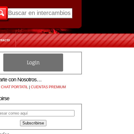
ntacto
rte con Nosotros…
CHAT PORTATIL
|
CUENTAS PREMIUM
birse