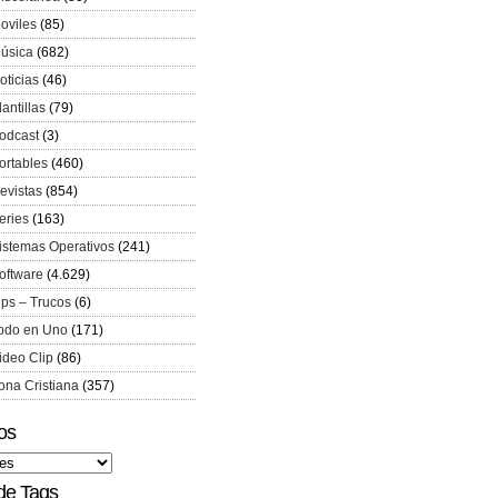
oviles
(85)
úsica
(682)
oticias
(46)
lantillas
(79)
odcast
(3)
ortables
(460)
evistas
(854)
eries
(163)
istemas Operativos
(241)
oftware
(4.629)
ips – Trucos
(6)
odo en Uno
(171)
ideo Clip
(86)
ona Cristiana
(357)
os
de Tags