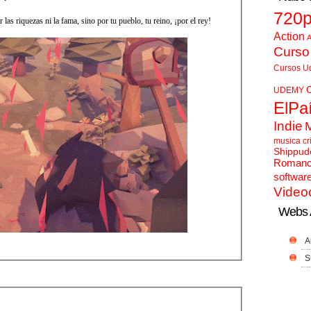
720
las riquezas ni la fama, sino por tu pueblo, tu reino, ¡por el rey!
Action
A
Curso
Cursos U
UDEMY
ElPa
Indie
musica cr
Shippud
Roman
softwar
Video
Webs 
A
S