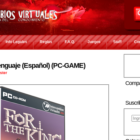
Info Legales
Reglas
F.A.Q.
Juegos
Staff
Co
lenguaje (Español) (PC-GAME)
ster
Compa
Suscri