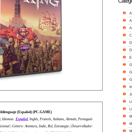
Catego
A
A
A
C
D
D
E
G
G
G
I
J
L
L
ltilenguaje (Español) (PC-GAME)
M
 | Idiomas:
Español
, Inglés, Francés, Italiano, Alemán, Portugués
M
icional | Género: Aventura, Indie, Rol, Estrategia | Desarrollador:
M