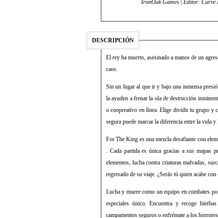
IronOak Games | Edi
DESCRIPCIÓN
El rey ha muerto, asesinado a manos de un agres
caos.
Sin un lugar al que ir y bajo una inmensa presió
la ayuden a frenar la ola de destrucción inminen
o cooperativo en línea. Elige dividir tu grupo y 
segura puede marcar la diferencia entre la vida y 
For The King es una mezcla desafiante con elem
. Cada partida es única gracias a sus mapas pr
elementos, lucha contra criaturas malvadas, sur
regresado de su viaje. ¿Serás tú quien acabe con 
Lucha y muere como un equipo en combates por t
especiales único. Encuentra y recoge hierba
campamentos seguros o enfréntate a los horrores 