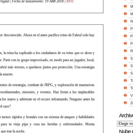
tor: Curve Digital | Fecha de lanzamiento: 19 ABR 2018 |
NFO
M
M
N
P
or desconocido. Ahora en el antes pacífico reino de Fahrul solo hay
P
P
R
n, la reina ha suplicado a los ciudadanos de su reino que se alcen y
S
te. Parte con tu grupo improvisado, en modo para un jugador, local,
S
cubrir más terreno, o quedaros juntos por protección. Una estrategia
S
la muerte.
T
entos de estrategia, combate de JRPG, y exploración de mazmorras
T
ocedimentales, misiones, y eventos. Haz frente a los implacables
V
ca los mares y adéntrate en el oscuro inframundo. Ninguno antes ha
Z
el caos?
Archiv
urnos rápidos y brutales con un sistema de ataques y habilidades
s para tu vieja pipa y cura tus heridas y enfermedades. Monta
Nube 
que trae la noche.