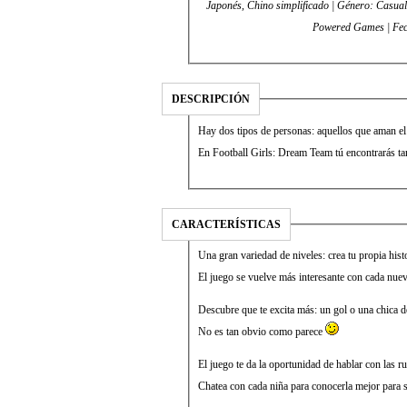
Japonés, Chino simplificado | Género: Casual, Indie | Desarrollador: Coffee-Powered Games | Editor: Coffee-
Powered Games | Fec
DESCRIPCIÓN
Hay dos tipos de personas: aquellos que aman el 
En Football Girls: Dream Team tú encontrarás tan
CARACTERÍSTICAS
Una gran variedad de niveles: crea tu propia histo
El juego se vuelve más interesante con cada nuev
Descubre que te excita más: un gol o una chica d
No es tan obvio como parece
El juego te da la oportunidad de hablar con las 
Chatea con cada niña para conocerla mejor para s