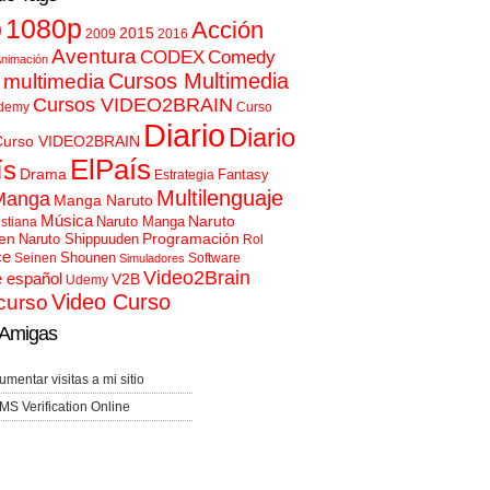
p
1080p
Acción
2015
2009
2016
Aventura
CODEX
Comedy
nimación
Cursos Multimedia
 multimedia
Cursos VIDEO2BRAIN
demy
Curso
Diario
Diario
Curso VIDEO2BRAIN
ElPaís
ís
Drama
Fantasy
Estrategia
Multilenguaje
Manga
Manga Naruto
Música
Naruto
Naruto Manga
istiana
en
Programación
Naruto Shippuuden
Rol
ce
Shounen
Seinen
Software
Simuladores
Video2Brain
e español
V2B
Udemy
Video Curso
curso
Amigas
umentar visitas a mi sitio
MS Verification Online