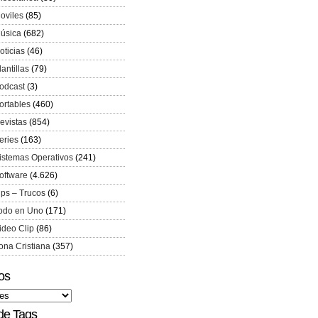
oviles
(85)
úsica
(682)
oticias
(46)
lantillas
(79)
odcast
(3)
ortables
(460)
evistas
(854)
eries
(163)
istemas Operativos
(241)
oftware
(4.626)
ips – Trucos
(6)
odo en Uno
(171)
ideo Clip
(86)
ona Cristiana
(357)
os
de Tags