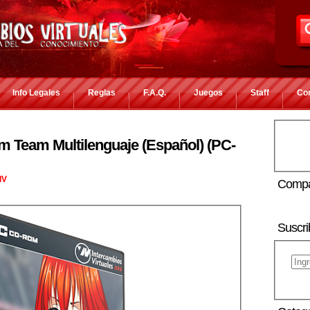
Info Legales
Reglas
F.A.Q.
Juegos
Staff
Co
am Team Multilenguaje (Español) (PC-
IV
Compa
Suscri