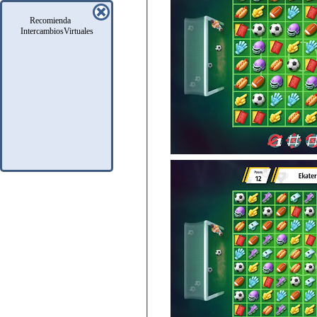
Recomienda
IntercambiosVirtuales