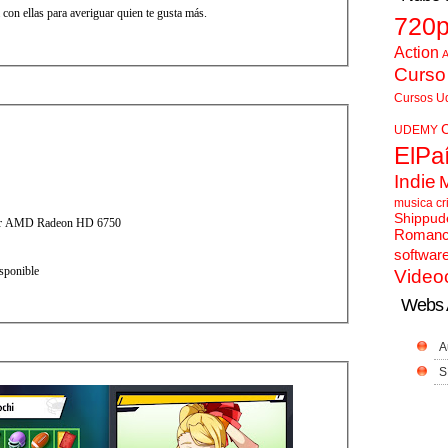
 con ellas para averiguar quien te gusta más.
720
Action
A
Curso
Cursos U
UDEMY
ElPa
Indie
musica cr
Shippud
 or AMD Radeon HD 6750
Roman
softwar
sponible
Video
Webs 
A
S