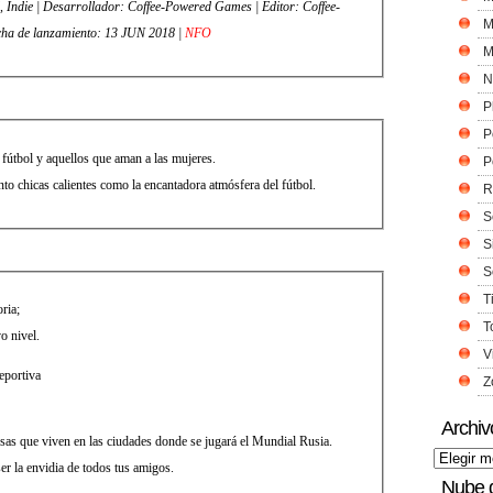
M
ha de lanzamiento: 13 JUN 2018 |
NFO
M
N
P
P
fútbol y aquellos que aman a las mujeres.
P
to chicas calientes como la encantadora atmósfera del fútbol.
R
S
S
S
T
ria;
T
o nivel.
V
eportiva
Z
Archiv
rusas que viven en las ciudades donde se jugará el Mundial Rusia.
er la envidia de todos tus amigos.
Nube 