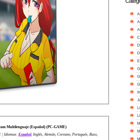
Catego
A
A
A
C
D
D
E
G
G
G
I
J
L
L
M
Team Multilenguaje (Español) (PC-GAME)
M
. | Idiomas:
Español
, Inglés, Alemán, Coreano, Portugués, Ruso,
M