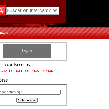
ntacto
rte con Nosotros…
CHAT PORTATIL
|
CUENTAS PREMIUM
birse