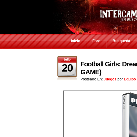
Inicio
Foro
Busqueda
julio
Football Girls: Dre
20
GAME)
Posteado En:
Juegos
por
Equipo 