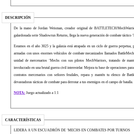
DESCRIPCIÓN
De la mano de Jordan Weisman, creador original de BATTLETECH/MechWarrior 
galardonada serie Shadowrun Returns, llega la nueva generación de combate táctico 
Estamos en el año 3025 y la galaxia está atrapada en un ciclo de guerra perpetua, 
armadas con unos enormes vehículos de combate mecanizados llamados BattleMech
unidad de mercenarios ‘Mechs con sus pilotos MechWarriors, tratando de manten
involucrado en una brutal guerra civil interestelar. Mejora tu base de operaciones para 
contratos mercenarios con señores feudales, repara y mantén tu elenco de Batt
devastadoras tácticas de combate para derrotar a tus enemigos en el campo de batalla.
NOTA:
Juego actualizado a 1.1
CARACTERÍSTICAS
LIDERA A UN ESCUADRÓN DE ‘MECHS EN COMBATES POR TURNOS