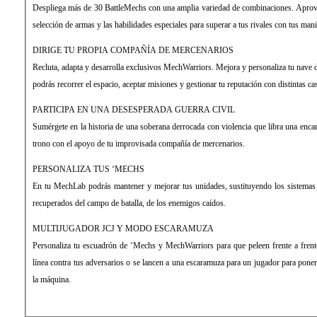
Despliega más de 30 BattleMechs con una amplia variedad de combinaciones. Aprovech
selección de armas y las habilidades especiales para superar a tus rivales con tus man
DIRIGE TU PROPIA COMPAÑÍA DE MERCENARIOS
Recluta, adapta y desarrolla exclusivos MechWarriors. Mejora y personaliza tu nave
podrás recorrer el espacio, aceptar misiones y gestionar tu reputación con distintas ca
PARTICIPA EN UNA DESESPERADA GUERRA CIVIL
Sumérgete en la historia de una soberana derrocada con violencia que libra una encarn
trono con el apoyo de tu improvisada compañía de mercenarios.
PERSONALIZA TUS ‘MECHS
En tu MechLab podrás mantener y mejorar tus unidades, sustituyendo los sistemas
recuperados del campo de batalla, de los enemigos caídos.
MULTIJUGADOR JCJ Y MODO ESCARAMUZA
Personaliza tu escuadrón de ‘Mechs y MechWarriors para que peleen frente a fren
línea contra tus adversarios o se lancen a una escaramuza para un jugador para poner 
la máquina.