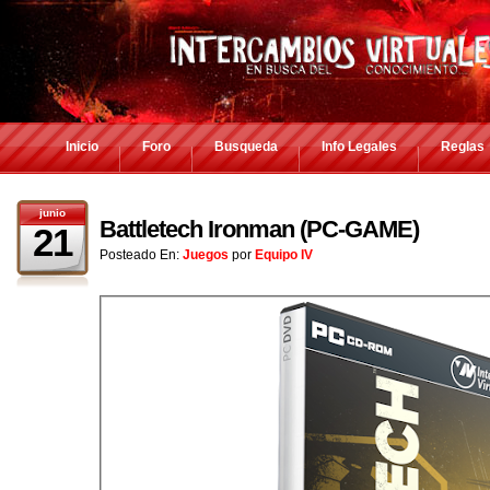
Inicio
Foro
Busqueda
Info Legales
Reglas
junio
Battletech Ironman (PC-GAME)
21
Posteado En:
Juegos
por
Equipo IV