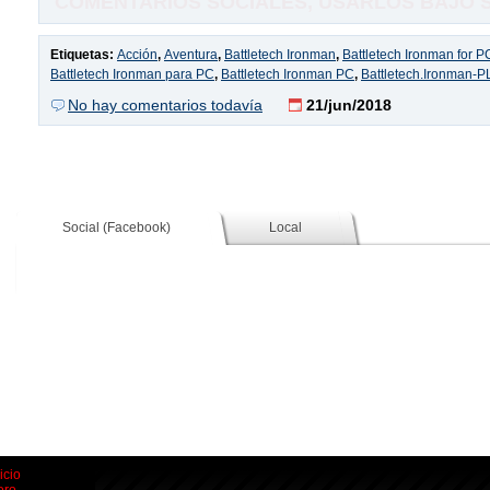
COMENTARIOS SOCIALES, USARLOS BAJO SU
Etiquetas:
Acción
,
Aventura
,
Battletech Ironman
,
Battletech Ironman for P
Battletech Ironman para PC
,
Battletech Ironman PC
,
Battletech.Ironman-
No hay comentarios todavía
21/jun/2018
Social (Facebook)
Local
icio
oro