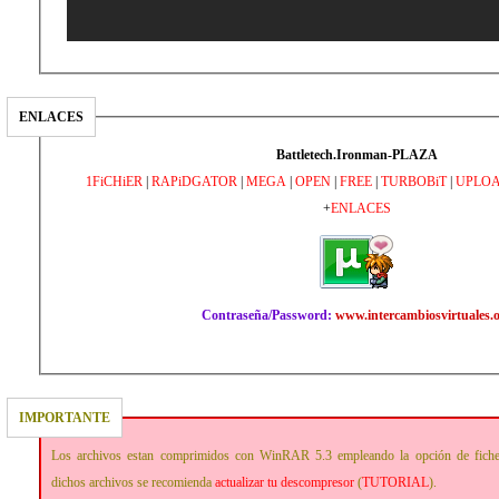
ENLACES
Battletech.Ironman-PLAZA
1FiCHiER
|
RAPiDGATOR
|
MEGA
|
OPEN
|
FREE
|
TURBOBiT
|
UPLO
+
ENLACES
Contraseña/Password:
www.intercambiosvirtuales.
IMPORTANTE
Los archivos estan comprimidos con WinRAR 5.3 empleando la opción de fich
dichos archivos se recomienda
actualizar tu descompresor
(
TUTORIAL
).