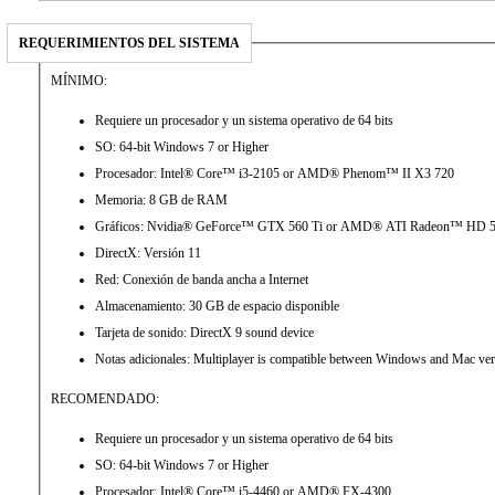
REQUERIMIENTOS DEL SISTEMA
MÍNIMO:
Requiere un procesador y un sistema operativo de 64 bits
SO: 64-bit Windows 7 or Higher
Procesador: Intel® Core™ i3-2105 or AMD® Phenom™ II X3 720
Memoria: 8 GB de RAM
Gráficos: Nvidia® GeForce™ GTX 560 Ti or AMD® ATI Radeon™ HD
DirectX: Versión 11
Red: Conexión de banda ancha a Internet
Almacenamiento: 30 GB de espacio disponible
Tarjeta de sonido: DirectX 9 sound device
Notas adicionales: Multiplayer is compatible between Windows and Mac ver
RECOMENDADO:
Requiere un procesador y un sistema operativo de 64 bits
SO: 64-bit Windows 7 or Higher
Procesador: Intel® Core™ i5-4460 or AMD® FX-4300