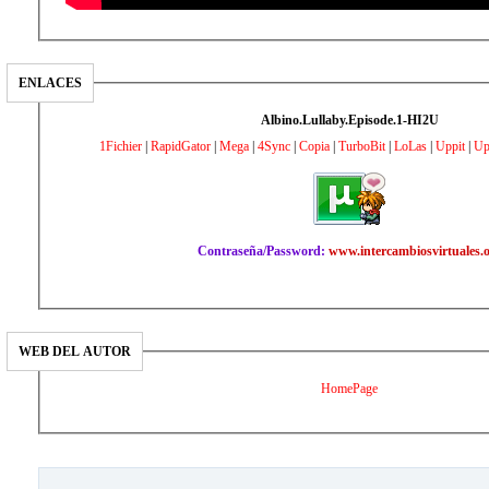
ENLACES
Albino.Lullaby.Episode.1-HI2U
1Fichier
|
RapidGator
|
Mega
|
4Sync
|
Copia
|
TurboBit
|
LoLas
|
Uppit
|
Up
Contraseña/Password:
www.intercambiosvirtuales.
WEB DEL AUTOR
HomePage