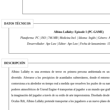
DATOS TÉCNICOS
Albino Lullaby: Episode 1 (PC-GAME)
Plataforma: PC | ISO | 746 MB | Medicina Incl. | Idioma: Inglés | Género: Ac
Desarrollador: Ape Law | Editor: Ape Law | Fecha de la
DESCRIPCIÓN
Albino Lullaby es una aventura de terror en primera persona ambientada en u
divertido. Aferrarse a los precipicios de acantilados subterráneos, donde el entorno 
contorsiona a tu alrededor en tiempo real a medida que resuelves los puzles de su nar
poderes atmosféricos de Unreal Engine 4 transportan al jugador a un mundo que gr
la imaginación del jugador a través de su estilo de arte impresionista. Diseñado desde
Oculus Rift, Albino Lullaby pretende transportar a los jugadores a un nuevo plano de