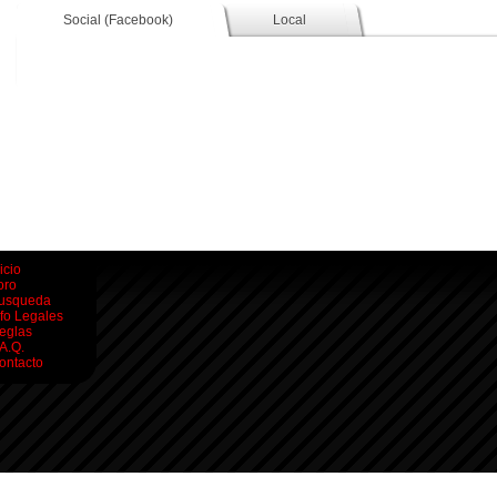
Social (Facebook)
Local
icio
oro
usqueda
nfo Legales
eglas
.A.Q.
ontacto