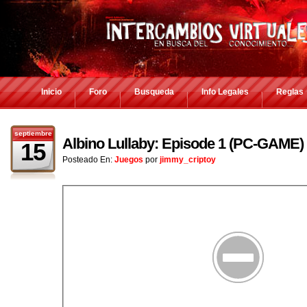
Inicio
Foro
Busqueda
Info Legales
Reglas
septiembre
Albino Lullaby: Episode 1 (PC-GAME)
15
Posteado En:
Juegos
por
jimmy_criptoy