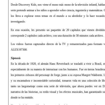
Desde Discovery Kids, nos viene el mono más mono de la televisión infantil, habl
serie pretende animar a los niños a aprender sobre ciencia, ingeniería y matemáticas. George, un simpático monito,
los lleva a explorar estos temas en el mundo a su alrededor y lo hace tocand
investigando.
En esta ocasión, les presento un paquetito de 20 capítulos que vienen dividid
corresponde 2 capítulos cada archivo, con una duración de 30 minutos cada archivo.
Los videos fueron capturados directo de la TV y remaxterizados para formato vi
ALEX197308.
Sipnosis
En la década de 1920, el alemán Hans Reversbach se trasladó a vivir a Brasil,
especialmente de su manera de interactuar con los humanos. Fue en tierras brasiler
los primeros esbozos del personaje de Jorge, junto a su esposa Margret Waldstein. 
y su encantadora e incontrolable curiosidad, tomaron vida en una colección de libr
tanto un largometraje como esta serie de televisión, que ahora puedes ver en D
narrativa de las historias, su estilo visual y los efectos musicales, han garantizado s
donde se ha emitido.