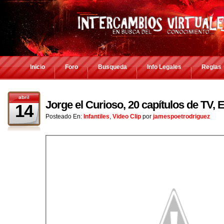
Inicio
Foro
Busqueda
Info Legales
Reglas
abril
Jorge el Curioso, 20 capítulos de TV, 
14
Posteado En:
Infantiles
,
Video Clip
por
jamespoetrodriguez