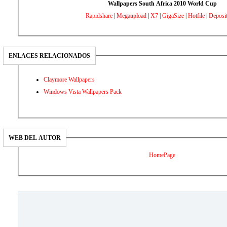
Wallpapers South Africa 2010 World Cup
Rapidshare
|
Megaupload
|
X7
|
GigaSize
|
Hotfile
|
Deposit
ENLACES RELACIONADOS
Claymore Wallpapers
Windows Vista Wallpapers Pack
WEB DEL AUTOR
HomePage