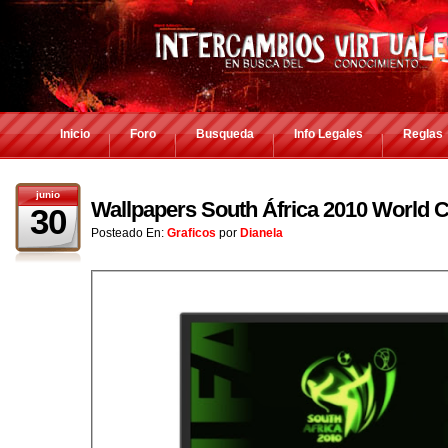
Inicio
Foro
Busqueda
Info Legales
Reglas
junio
Wallpapers South África 2010 World 
30
Posteado En:
Graficos
por
Dianela