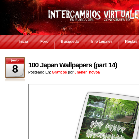
Inicio
Foro
Busqueda
Info Legales
Reglas
junio
100 Japan Wallpapers (part 14)
8
Posteado En:
Graficos
por
Jhener_novoa