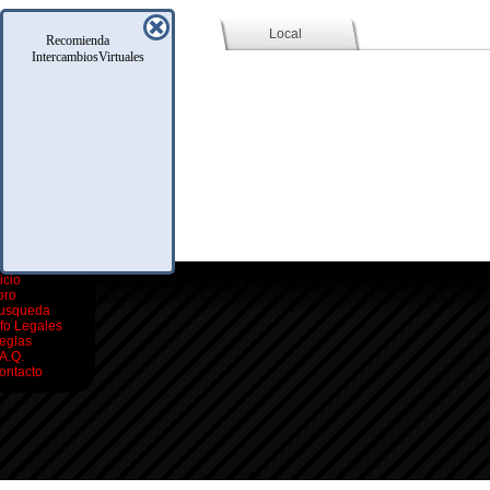
Social (Facebook)
Local
Recomienda
IntercambiosVirtuales
icio
oro
usqueda
nfo Legales
eglas
.A.Q.
ontacto