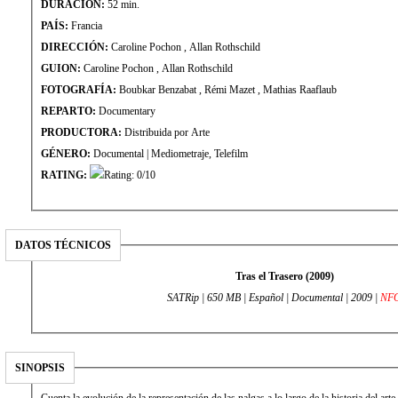
DURACIÓN:
52 min.
PAÍS:
Francia
DIRECCIÓN:
Caroline Pochon , Allan Rothschild
GUION:
Caroline Pochon , Allan Rothschild
FOTOGRAFÍA:
Boubkar Benzabat , Rémi Mazet , Mathias Raaflaub
REPARTO:
Documentary
PRODUCTORA:
Distribuida por Arte
GÉNERO:
Documental | Mediometraje, Telefilm
RATING:
DATOS TÉCNICOS
Tras el Trasero (2009)
SATRip | 650 MB | Español | Documental | 2009 |
NF
SINOPSIS