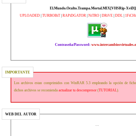
El.Mundo.Oculto.Trampa.Mortal.MIX[VHSRip-XviD]
UPLOADED
|
TURBOBiT
|
RAPiDGATOR
|
NiTRO
|
DRiVE
|
DDL
|
1FiCH
Contraseña/Password:
www.intercambiosvirtuales.
IMPORTANTE
Los archivos estan comprimidos con WinRAR 5.3 empleando la opción de fich
dichos archivos se recomienda
actualizar tu descompresor
(
TUTORIAL
).
WEB DEL AUTOR
…