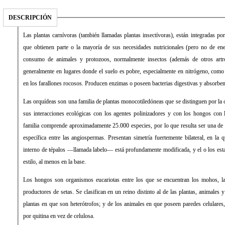
DESCRIPCIÓN
Las plantas carnívoras (también llamadas plantas insectívoras), están integradas p
que obtienen parte o la mayoría de sus necesidades nutricionales (pero no de ene
consumo de animales y protozoos, normalmente insectos (además de otros artró
generalmente en lugares donde el suelo es pobre, especialmente en nitrógeno, como 
en los farallones rocosos. Producen enzimas o poseen bacterias digestivas y absorben 
Las orquídeas son una familia de plantas monocotiledóneas que se distinguen por la 
sus interacciones ecológicas con los agentes polinizadores y con los hongos con
familia comprende aproximadamente 25.000 especies, por lo que resulta ser una de 
específica entre las angiospermas. Presentan simetría fuertemente bilateral, en la q
interno de tépalos —llamada labelo— está profundamente modificada, y el o los est
estilo, al menos en la base.
Los hongos son organismos eucariotas entre los que se encuentran los mohos, l
productores de setas. Se clasifican en un reino distinto al de las plantas, animales y
plantas en que son heterótrofos; y de los animales en que poseen paredes celulares
por quitina en vez de celulosa.