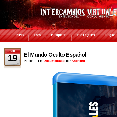
Inicio
Foro
Busqueda
Info Legales
Reglas
julio
El Mundo Oculto Español
19
Posteado En:
Documentales
por
Anonimo