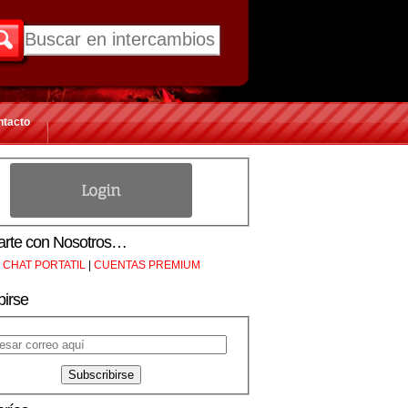
ntacto
rte con Nosotros…
CHAT PORTATIL
|
CUENTAS PREMIUM
birse