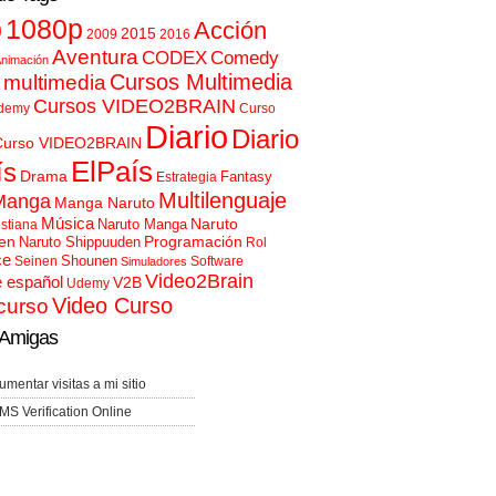
p
1080p
Acción
2015
2009
2016
Aventura
CODEX
Comedy
nimación
Cursos Multimedia
 multimedia
Cursos VIDEO2BRAIN
demy
Curso
Diario
Diario
Curso VIDEO2BRAIN
ElPaís
ís
Drama
Fantasy
Estrategia
Multilenguaje
Manga
Manga Naruto
Música
Naruto
Naruto Manga
istiana
en
Programación
Naruto Shippuuden
Rol
ce
Shounen
Seinen
Software
Simuladores
Video2Brain
e español
V2B
Udemy
Video Curso
curso
Amigas
umentar visitas a mi sitio
MS Verification Online