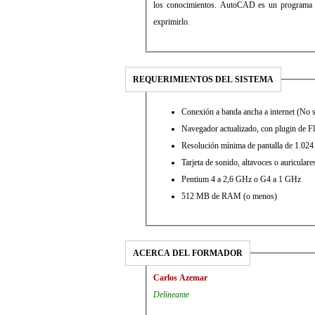
los conocimientos. AutoCAD es un programa 
exprimirlo.
REQUERIMIENTOS DEL SISTEMA
Conexión a banda ancha a internet (No 
Navegador actualizado, con plugin de F
Resolución mínima de pantalla de 1.024
Tarjeta de sonido, altavoces o auriculare
Pentium 4 a 2,6 GHz o G4 a 1 GHz
512 MB de RAM (o menos)
ACERCA DEL FORMADOR
Carlos Azemar
Delineante