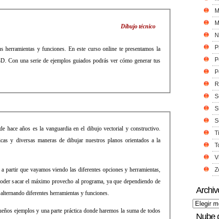
M
M
Dibujo técnico
N
P
s herramientas y funciones. En este curso online te presentamos la
P
y 3D. Con una serie de ejemplos guiados podrás ver cómo generar tus
P
R
S
S
S
 hace años es la vanguardia en el dibujo vectorial y constructivo.
T
cas y diversas maneras de dibujar nuestros planos orientados a la
T
V
 a partir que vayamos viendo las diferentes opciones y herramientas,
Z
 poder sacar el máximo provecho al programa, ya que dependiendo de
Archiv
alternando diferentes herramientas y funciones.
ueños ejemplos y una parte práctica donde haremos la suma de todos
Nube 