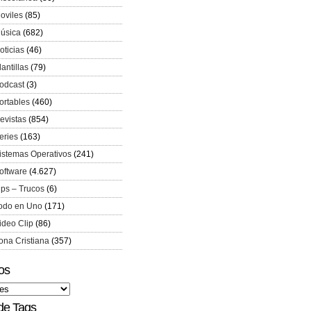
oviles
(85)
úsica
(682)
oticias
(46)
lantillas
(79)
odcast
(3)
ortables
(460)
evistas
(854)
eries
(163)
istemas Operativos
(241)
oftware
(4.627)
ips – Trucos
(6)
odo en Uno
(171)
ideo Clip
(86)
ona Cristiana
(357)
os
de Tags