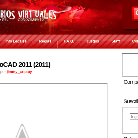
Info Legales
Reglas
F.A.Q.
Juegos
Staff
Co
CAD 2011 (2011)
por
jimmy_criptoy
Compa
Suscri