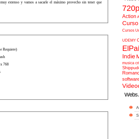
muy extenso y vamos a sacarle el máximo provecho sin tener que
720
Action
A
Curso
Cursos U
UDEMY
ElPa
se Requiere)
Indie
lash
musica cr
 x 768
Shippud
s
Roman
softwar
Video
Webs 
A
S