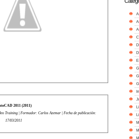
Catego
A
A
A
C
D
D
E
G
G
G
I
J
toCAD 2011 (2011)
L
eo Training | Formador: Carlos Azemar | Fecha de publicación:
L
17/03/2011
M
M
M