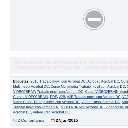
NO SOMOS RESPONSABLES DE LOS ENLACE
COMENTARIOS SOCIALES, USARLOS BAJO SU
Etiquetas:
2015 Trabajo móvil con Acrobat DC
,
Acrobat
,
Acrobat DC
,
Curs
Multimedia Acrobat DC
,
Curso Multimedia Trabajo móvil con Acrobat DC
,
VIDEO2BRAIN Trabajo móvil con Acrobat DC
,
Curso VIDEO2BRAIN: Acro
Cursos VIDEO2BRAIN
,
PDF
,
V2B
,
V2B Trabajo móvil con Acrobat DC
,
V2B
Video Curso Trabajo móvil con Acrobat DC
,
Video Curso: Acrobat DC
,
Vid
Trabajo móvil con Acrobat DC
,
VIDEO2BRAIN: Acrobat DC
,
Videocurso
,
V
Acrobat DC
,
Videocurso: Acrobat DC
2 Comentarios
27/jun/2015