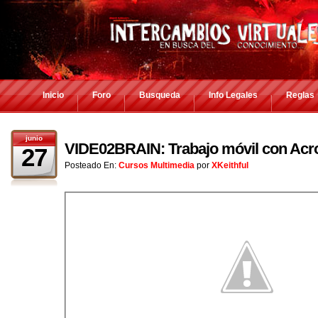
Inicio
Foro
Busqueda
Info Legales
Reglas
junio
VIDE02BRAIN: Trabajo móvil con Acr
27
Posteado En:
Cursos Multimedia
por
XKeithful