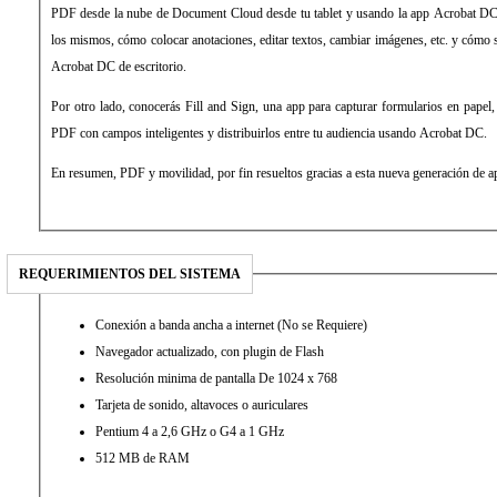
PDF desde la nube de Document Cloud desde tu tablet y usando la app Acrobat DC,
los mismos, cómo colocar anotaciones, editar textos, cambiar imágenes, etc. y cómo
Acrobat DC de escritorio.
Por otro lado, conocerás Fill and Sign, una app para capturar formularios en papel,
PDF con campos inteligentes y distribuirlos entre tu audiencia usando Acrobat DC.
En resumen, PDF y movilidad, por fin resueltos gracias a esta nueva generación de ap
REQUERIMIENTOS DEL SISTEMA
Conexión a banda ancha a internet (No se Requiere)
Navegador actualizado, con plugin de Flash
Resolución minima de pantalla De 1024 x 768
Tarjeta de sonido, altavoces o auriculares
Pentium 4 a 2,6 GHz o G4 a 1 GHz
512 MB de RAM