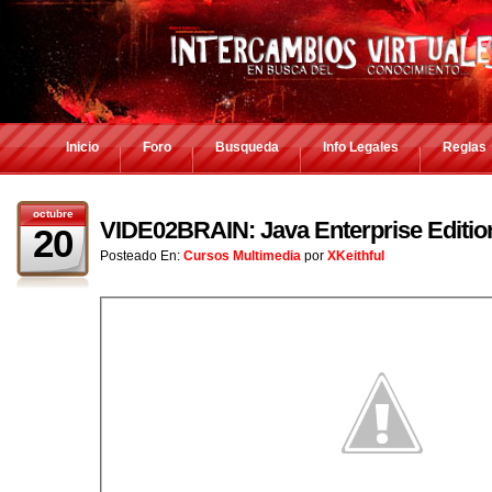
Inicio
Foro
Busqueda
Info Legales
Reglas
octubre
VIDE02BRAIN: Java Enterprise Editio
20
Posteado En:
Cursos Multimedia
por
XKeithful