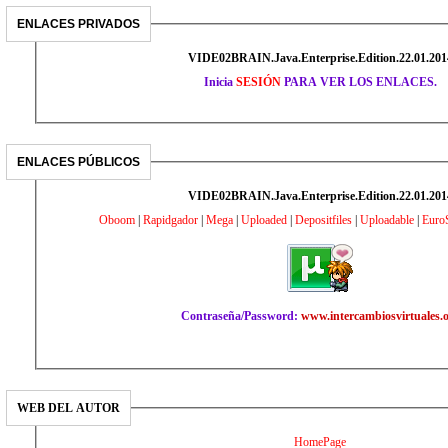
ENLACES PRIVADOS
VIDE02BRAIN.Java.Enterprise.Edition.22.01.201
Inicia
SESIÓN
PARA VER LOS ENLACES.
ENLACES PÚBLICOS
VIDE02BRAIN.Java.Enterprise.Edition.22.01.201
Oboom
|
Rapidgador
|
Mega
|
Uploaded
|
Depositfiles
|
Uploadable
|
Euro
Contraseña/Password:
www.intercambiosvirtuales.
WEB DEL AUTOR
HomePage