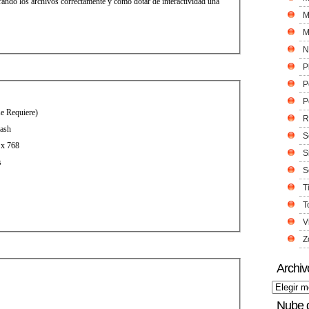
rando los archivos correctamente y cómo dotar de interactividad una
M
M
N
P
P
P
se Requiere)
R
lash
S
 x 768
S
s
S
T
T
V
Z
Archiv
Nube 