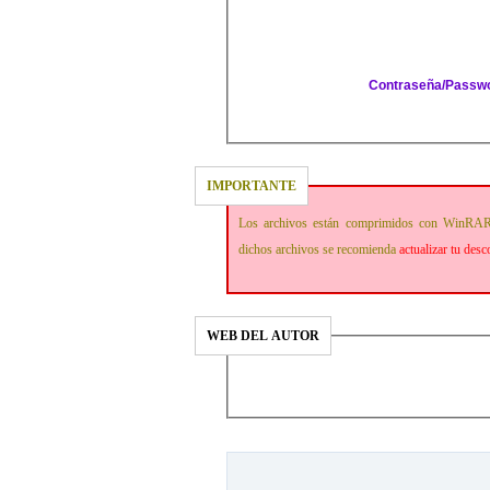
Contraseña/Passw
IMPORTANTE
Los archivos están comprimidos con WinRAR
dichos archivos se recomienda
actualizar tu des
WEB DEL AUTOR