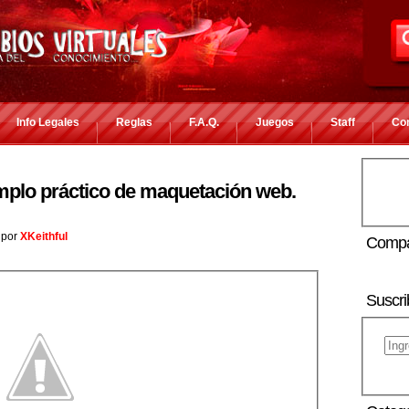
Info Legales
Reglas
F.A.Q.
Juegos
Staff
Co
plo práctico de maquetación web.
por
XKeithful
Compa
Suscri