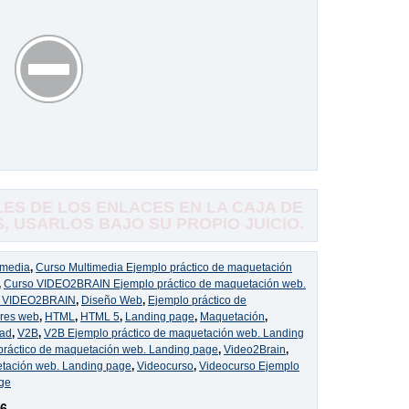
S DE LOS ENLACES EN LA CAJA DE
 USARLOS BAJO SU PROPIO JUICIO.
imedia
,
Curso Multimedia Ejemplo práctico de maquetación
,
Curso VIDEO2BRAIN Ejemplo práctico de maquetación web.
s VIDEO2BRAIN
,
Diseño Web
,
Ejemplo práctico de
res web
,
HTML
,
HTML 5
,
Landing page
,
Maquetación
,
dad
,
V2B
,
V2B Ejemplo práctico de maquetación web. Landing
práctico de maquetación web. Landing page
,
Video2Brain
,
tación web. Landing page
,
Videocurso
,
Videocurso Ejemplo
age
16