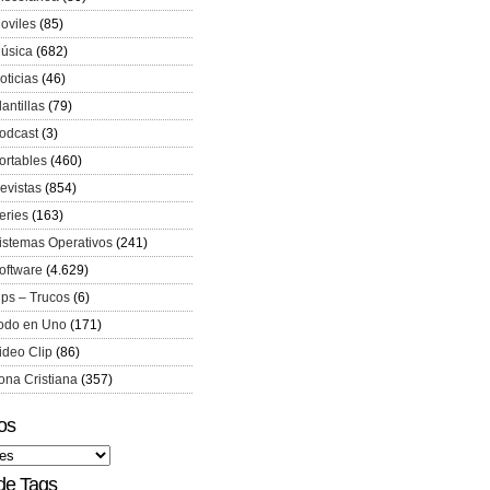
oviles
(85)
úsica
(682)
oticias
(46)
lantillas
(79)
odcast
(3)
ortables
(460)
evistas
(854)
eries
(163)
istemas Operativos
(241)
oftware
(4.629)
ips – Trucos
(6)
odo en Uno
(171)
ideo Clip
(86)
ona Cristiana
(357)
os
de Tags