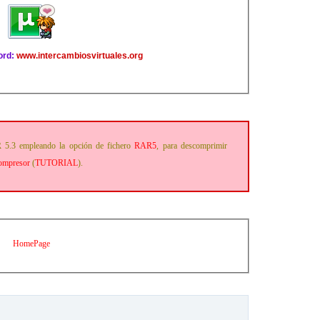
ord:
www.intercambiosvirtuales.org
 5.3 empleando la opción de fichero
RAR5
, para descomprimir
compresor
(
TUTORIAL
).
HomePage