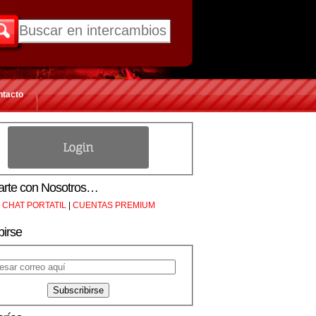
ntacto
rte con Nosotros…
CHAT PORTATIL
|
CUENTAS PREMIUM
birse