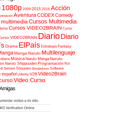
p
1080p
Acción
2015
2009
2016
Aventura
CODEX
Comedy
nimación
Cursos Multimedia
 multimedia
Cursos VIDEO2BRAIN
demy
Curso
Diario
Diario
Curso VIDEO2BRAIN
ElPaís
ís
Drama
Fantasy
Estrategia
Multilenguaje
Manga
Manga Naruto
Música
Naruto
Naruto Manga
istiana
en
Programación
Naruto Shippuuden
Rol
ce
Shounen
Seinen
Software
Simuladores
Video2Brain
e español
V2B
Udemy
Video Curso
curso
Amigas
umentar visitas a mi sitio
MS Verification Online