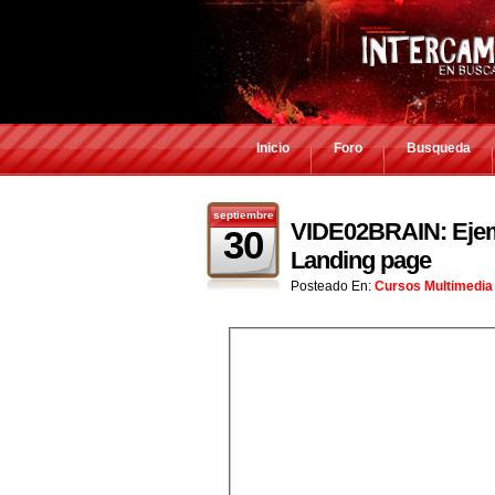
Inicio
Foro
Busqueda
septiembre
VIDE02BRAIN: Ejem
30
Landing page
Posteado En:
Cursos Multimedia