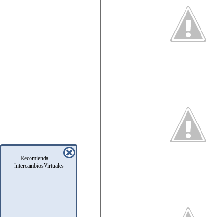
Recomienda
IntercambiosVirtuales