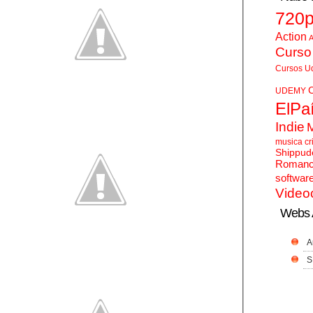
720
Action
A
Curso
Cursos U
UDEMY
ElPa
Indie
musica cr
Shippud
Roman
softwar
Video
Webs 
A
S