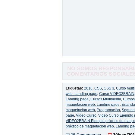
NO SOMOS RESPONSABLE
COMENTARIOS SOCIALES,
Etiquetas:
2016
,
CSS
,
CSS 3
,
Curso mult
web. Landing page
,
Curso VIDEO2BRAIN
Landing page
,
Cursos Multimedia
,
Curso
maquetación web. Landing page
,
Estánda
maquetación web
,
Programación
,
Seguri
page
,
Video Curso
,
Video Curso Ejemplo 
VIDEO2BRAIN Ejemplo práctico de maque
práctico de maquetación web. Landing p
26 Comentarios
30/sep/20