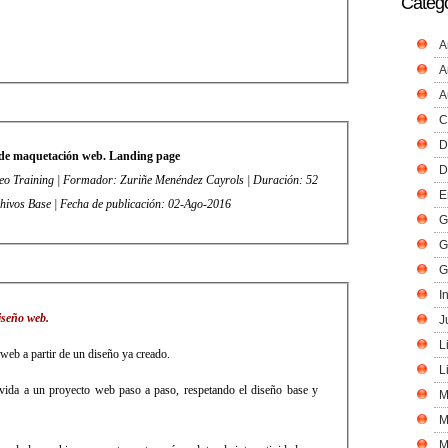
Catego
A
A
A
C
D
 de maquetación web. Landing page
D
o Training | Formador: Zuriñe Menéndez Cayrols | Duración: 52
E
chivos Base | Fecha de publicación: 02-Ago-2016
G
G
G
I
iseño web.
J
L
 web a partir de un diseño ya creado.
L
da a un proyecto web paso a paso, respetando el diseño base y
M
M
M