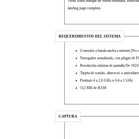
Verás cómo trabajar de forma ordenada, estructu
landing page completa.
REQUERIMIENTOS DEL SISTEMA
Conexión a banda ancha a internet (No 
Navegador actualizado, con plugin de F
Resolución mínima de pantalla De 1024
Tarjeta de sonido, altavoces o auriculare
Pentium 4 a 2,6 GHz o G4 a 1 GHz
512 MB de RAM
CAPTURA