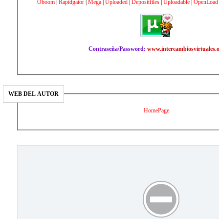
Oboom
|
Rapidgator
|
Mega
|
Uploaded
|
Depositfiles
|
Uploadable
|
OpenLoad
Contraseña/Password:
www.intercambiosvirtuales.
WEB DEL AUTOR
HomePage