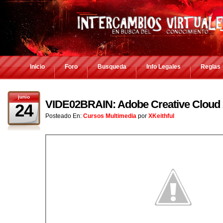
Inicio
Foro
Busqueda
Info Legales
Reglas
junio
VIDE02BRAIN: Adobe Creative Cloud 
24
Posteado En:
Cursos Multimedia
por
XKeithful