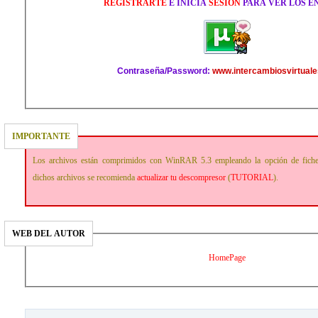
REGISTRARTE
E INICIA
SESIÓN
PARA VER LOS E
Contraseña/Password:
www.intercambiosvirtuale
IMPORTANTE
Los archivos están comprimidos con WinRAR 5.3 empleando la opción de fich
dichos archivos se recomienda
actualizar tu descompresor
(
TUTORIAL
).
WEB DEL AUTOR
HomePage