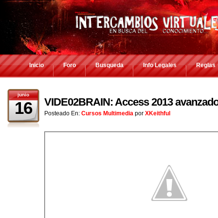
Inicio
Foro
Busqueda
Info Legales
Reglas
junio
VIDE02BRAIN: Access 2013 avanzad
16
Posteado En:
Cursos Multimedia
por
XKeithful