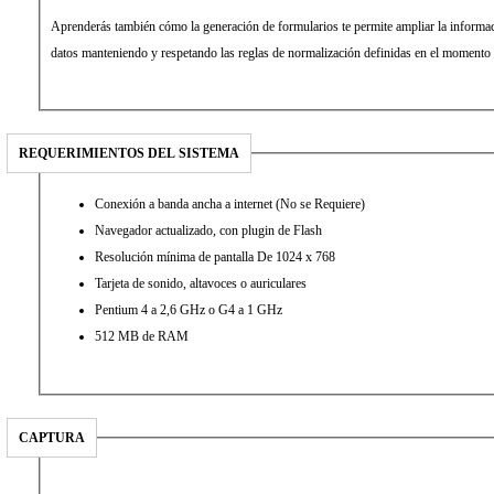
Aprenderás también cómo la generación de formularios te permite ampliar la informa
datos manteniendo y respetando las reglas de normalización definidas en el momento 
REQUERIMIENTOS DEL SISTEMA
Conexión a banda ancha a internet (No se Requiere)
Navegador actualizado, con plugin de Flash
Resolución mínima de pantalla De 1024 x 768
Tarjeta de sonido, altavoces o auriculares
Pentium 4 a 2,6 GHz o G4 a 1 GHz
512 MB de RAM
CAPTURA