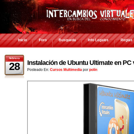
Inicio
Foro
Busqueda
Info Legales
Reglas
febrero
Instalación de Ubuntu Ultimate en PC v
28
Posteado En:
Cursos Multimedia
por
polin