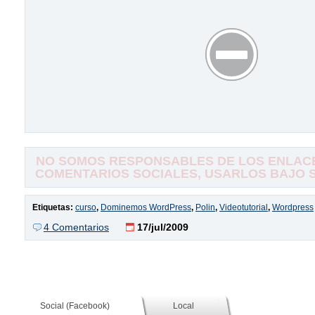
NO SOMOS RESPONSABLES DE LOS ENLACE
COMENTARIOS SOCIALES, USARLOS BAJO SU
Etiquetas:
curso
,
Dominemos WordPress
,
Polin
,
Videotutorial
,
Wordpress
4 Comentarios
17/jul/2009
Social (Facebook)
Local