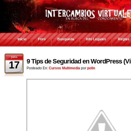
Inicio
Foro
Busqueda
Info Legales
Reglas
julio
9 Tips de Seguridad en WordPress (Vid
17
Posteado En:
Cursos Multimedia
por
polin