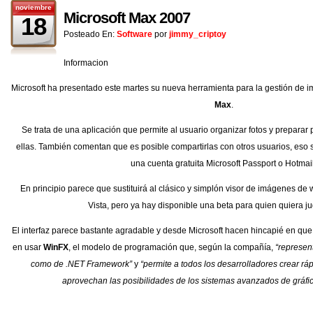
noviembre
Microsoft Max 2007
18
Posteado En:
Software
por
jimmy_criptoy
Informacion
Microsoft ha presentado este martes su nueva herramienta para la gestión de 
Max
.
Se trata de una aplicación que permite al usuario organizar fotos y prepara
ellas. También comentan que es posible compartirlas con otros usuarios, eso s
una cuenta gratuita Microsoft Passport o Hotmail
En principio parece que sustituirá al clásico y simplón visor de imágenes 
Vista, pero ya hay disponible una beta para quien quiera ju
El interfaz parece bastante agradable y desde Microsoft hacen hincapié en que 
en usar
WinFX
, el modelo de programación que, según la compañía,
“represen
como de .NET Framework”
y
“permite a todos los desarrolladores crear r
aprovechan las posibilidades de los sistemas avanzados de gráfic