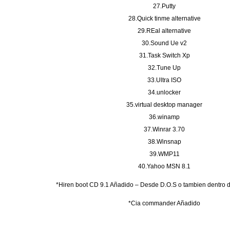
27.Putty
28.Quick tinme alternative
29.REal alternative
30.Sound Ue v2
31.Task Switch Xp
32.Tune Up
33.Ultra ISO
34.unlocker
35.virtual desktop manager
36.winamp
37.Winrar 3.70
38.Winsnap
39.WMP11
40.Yahoo MSN 8.1
*Hiren boot CD 9.1 Añadido – Desde D.O.S o tambien dentro
*Cia commander Añadido