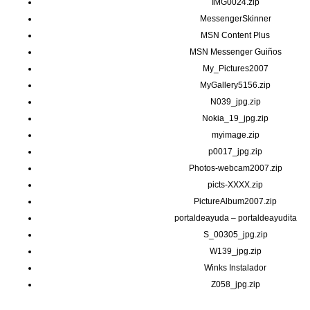
IMG0024.zip
MessengerSkinner
MSN Content Plus
MSN Messenger Guiños
My_Pictures2007
MyGallery5156.zip
N039_jpg.zip
Nokia_19_jpg.zip
myimage.zip
p0017_jpg.zip
Photos-webcam2007.zip
picts-XXXX.zip
PictureAlbum2007.zip
portaldeayuda – portaldeayudita
S_00305_jpg.zip
W139_jpg.zip
Winks Instalador
Z058_jpg.zip