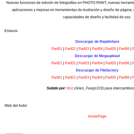
Nuevas funciones de edición de fotografías en PHOTO-PAINT, nuevas herramie
aplicaciones y mejoras en herramientas de ilustración y diseño de página, 
capacidades de diseño y facilidad de uso.
Enlaces
Descargar de Rapidshare
Part01
|
Part02
|
Part03
|
Part04
|
Part05
|
Part06
|
P
Descargar de Megaupload
Part01
|
Part02
|
Part03
|
Part04
|
Part05
|
Part06
|
P
Descargar de Filefactory
Part01
|
Part02
|
Part03
|
Part04
|
Part05
|
Part06
|
P
Subido por:
Kriz
(Aries_Fuego333) para intercambiosv
Web del Autor
HomePage