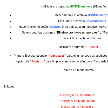
.- Utilizar el programa
MSNCleaner.exe
(Ultima Ver
Descomprimir el archivo
MSNCleaner.zi
Ejecutar el archivo
MSNCleaner.exe
Hacer Clic en el botón
Analizar
, Si se detecta algún archivo nocivo,
Seleccionar las opciones
“Eliminar archivos temporales”
y
“Res
Hacer Clic en el botón
Eliminar
.- Utilizar el programa
CCleaner
Primero Ejecutar la opción
“Limpiador”
para eliminar cookies, archivos t
opción de
“Registro”
para limpiar el registro de Windows (Recuerde 
.- Reinicie en modo normal.
Enlaces
Descargar de Rapidshare
Descargar de Megaupload
Descargar de Filefactory