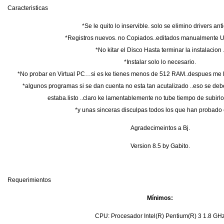
Caracteristicas
*Se le quito lo inservible. solo se elimino drivers ant
*Registros nuevos. no Copiados..editados manualmente 
*No kitar el Disco Hasta terminar la instalacion 
*Instalar solo lo necesario.
*No probar en Virtual PC…si es ke tienes menos de 512 RAM..despues me ll
*algunos programas si se dan cuenta no esta tan acutalizado ..eso se debe
estaba.listo ..claro ke lamentablemente no tube tiempo de subirlo
*y unas sinceras disculpas todos los que han probado 
Agradecimeintos a Bj.
Version 8.5 by Gabito.
Requerimientos
Mínimos:
CPU: Procesador Intel(R) Pentium(R) 3 1.8 GH