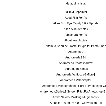
He aqui la lista:
3d Texturepainter
Aged Film For Ps
Alien Skin Eye Candy 3.0 + Update
Alien Skin Xenofex
Almathera For Ps
Almetheraplugins
Altamira Genuine Fractal Plugin for Photo Sho
Andromeda
Andromeda2 3d
Andromeda Photoshadow
Andromeda Series
Andromeda Varifocus-$Micro$
Andromeda Velociraptor
Andromeda.Measurement.Filter.For.Photoshop-C
Andromeda.Series.3.Screen.Filter.For.Photoshop-
Arrivo Select- Masking Plugin for Ps
Autopilot 1.0 for Ps 4.0 – Conversion Util