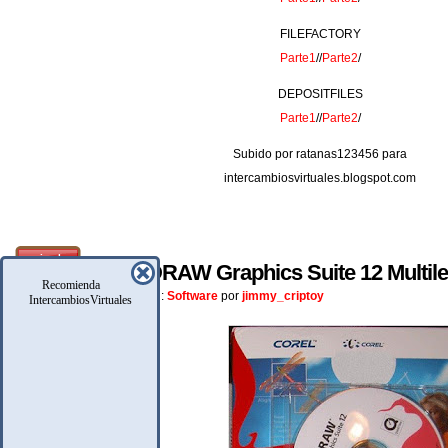
FILEFACTORY
Parte1
//
Parte2
/
DEPOSITFILES
Parte1
//
Parte2
/
Subido por ratanas123456 para
intercambiosvirtuales.blogspot.com
noviembre
Corel DRAW Graphics Suite 12 Multil
18
Recomienda
Posteado En:
Software
por
jimmy_criptoy
IntercambiosVirtuales