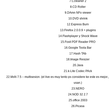
7.Ccleaner 2
8.CD Roller
9.DAmn NFo viewer
10.DVD shrink
12.Express Burn
13.Firefox 2.0.0.9 + plugins
14.Flashplayer y Shock Wave
15.Foxit PDF Reader PRO
16.Google Toola Bar
17.Hash TAb
18.Image Resizer
20.Java
21.k-Lite Codec PAck
22.MsN 7.5 – multisesion. (el live es muy lento ps considere ke este es mejor.
usan.)
23.NERO
24.NOD 32 2.7
25.office 2003
26.Picasa