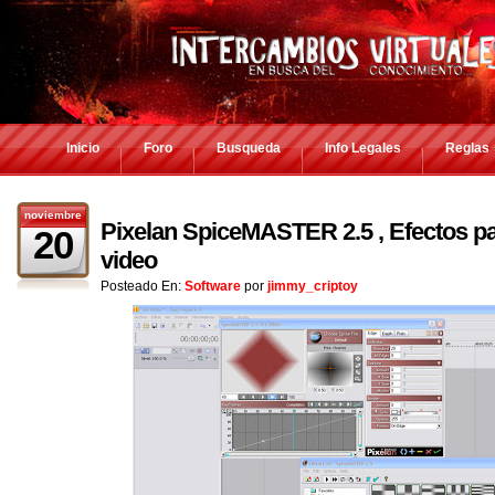
Inicio
Foro
Busqueda
Info Legales
Reglas
noviembre
Pixelan SpiceMASTER 2.5 , Efectos par
20
video
Posteado En:
Software
por
jimmy_criptoy