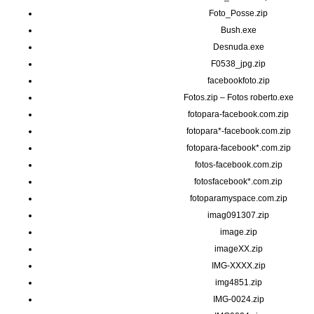
Foto_Posse.zip
Bush.exe
Desnuda.exe
F0538_jpg.zip
facebookfoto.zip
Fotos.zip – Fotos roberto.exe
fotopara-facebook.com.zip
fotopara*-facebook.com.zip
fotopara-facebook*.com.zip
fotos-facebook.com.zip
fotosfacebook*.com.zip
fotoparamyspace.com.zip
imag091307.zip
image.zip
imageXX.zip
IMG-XXXX.zip
img4851.zip
IMG-0024.zip