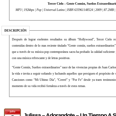
Tercer Cielo – Gente Común, Sueños Extraordinari
MP3 | 192kbps | Pop | Universal Latino | ISBN 635961148524 | 2009 | 87.2MB |
DESCRIPCIÓN
Después de lograr exelentes resultados su álbum “Hollywood”, Tercer Cielo r
contenidas dentro de lo mas reciente titulado “Gente común, sueños extraordinarios
que a través de su música pop contemporánea sacra ha probado la calidad suficiente 
con una música refrescante y de letras positivas.
“Gente Común, Sueños extraordinarios” nace de las vivencias propias de Juan Carl
la vida e invita a seguir soñando y luchando aquellos que persiguen el propósito de 
Canciones como “Mi Ultimo Día”, “Creeré” y “Por Fe” desde ya traen testimonio
momento de su vida recibió fortaleza a través de estos temas.
julio
Julissa – Adorandote – Un Tiempo A S