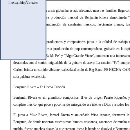
DESCRIPCIÓN
IntercambiosVirtuales
En el momento donde la crisis global ha estado afectando nuestras familias, llega con
fe y esperanza, la nueva producción musical de Benjamín Rivera denomin
proyecto ofrece una combinación de excelentes músicos, fascinantes ritmos, fuer
estimulante.
Reconocidos músicos, productores y compositores junto a la calidad de trabajo
Rivera, dieron forma a esta producción de pop contemporáneo, grabado en la capi
Canciones como “Esta Es Mi Fe” y “Algo Grande Viene”, contienen una interesante 
destacadas con el sonido inigualable de la guitarra de acero. La canción “Fe”, interp
Carlos, brinda un sonido vibrante realizada al estilo de Big Band. FE HECHA CA
sola palabra, excelencia.
Benjamin Rivera – Fe Hecha Canción
Benjamin Rivera es un grandioso compositor, él es de origen Puerto Riqueño,
completo musico, que poco a poco ha ido entregando ese talento a Dios y a todos lo
El junto a Mike Rivera, Ismael Rivera y su cuñado Wiso Aponte, formaron la
Benjamin, de donde nacieron muchisimos himnos cristianos, canciones de mucho am
pueblo, fueron muchos discos lo que crearon, luego la banda se disolvió y Benjamin s