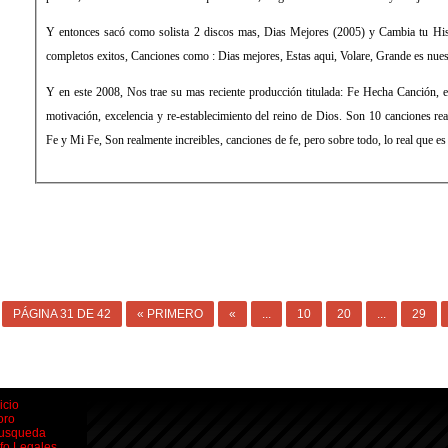
Y entonces sacó como solista 2 discos mas, Dias Mejores (2005) y Cambia tu His
completos exitos, Canciones como : Dias mejores, Estas aqui, Volare, Grande es nue
Y en este 2008, Nos trae su mas reciente producción titulada: Fe Hecha Canción, e
motivación, excelencia y re-establecimiento del reino de Dios. Son 10 canciones rea
Fe y Mi Fe, Son realmente increibles, canciones de fe, pero sobre todo, lo real que es 
PÁGINA 31 DE 42
« PRIMERO
«
...
10
20
...
29
icio
oro
usqueda
nfo Legales