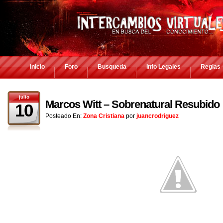
Inicio
Foro
Busqueda
Info Legales
Reglas
julio
Marcos Witt – Sobrenatural Resubido
10
Posteado En:
Zona Cristiana
por
juancrodriguez