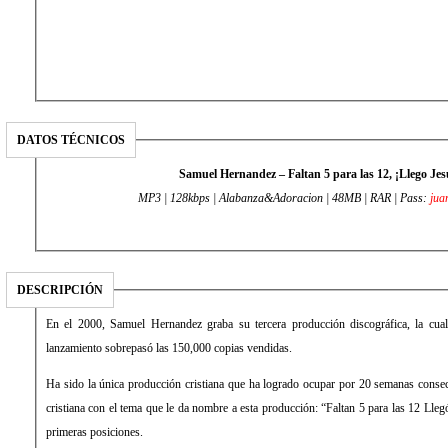
DATOS TÉCNICOS
Samuel Hernandez – Faltan 5 para las 12, ¡Llego Jes
MP3 | 128kbps | Alabanza&Adoracion | 48MB | RAR | Pass:
jua
DESCRIPCIÓN
En el 2000, Samuel Hernandez graba su tercera producción discográfica, la cua
lanzamiento sobrepasó las 150,000 copias vendidas.
Ha sido la única producción cristiana que ha logrado ocupar por 20 semanas consecu
cristiana con el tema que le da nombre a esta producción: “Faltan 5 para las 12 Lle
primeras posiciones.