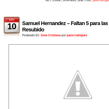
MP3 | 89MB | Tecno-Rock | RAR | Pass:
juancrodrigu
julio
Samuel Hernandez – Faltan 5 para las 
10
Resubido
Posteado En:
Zona Cristiana
por
juancrodriguez