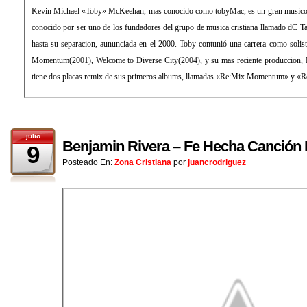
Kevin Michael «Toby» McKeehan, mas conocido como tobyMac, es un gran musico, productor y escritor. El fue mas
conocido por ser uno de los fundadores del grupo de musica cristiana llamado dC Talk, estando con ellos desde 1989
hasta su separacion, aununciada en el 2000. Toby contunió una carrera como solista, y tiene 3 albums en su haber;
Momentum(2001), Welcome to Diverse City(2004), y su mas reciente produccion, Portable Sounds(2007). Tambien
julio
Benjamin Rivera – Fe Hecha Canción
9
Posteado En:
Zona Cristiana
por
juancrodriguez