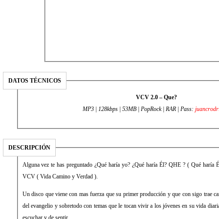
DATOS TÉCNICOS
VCV 2.0 – Que?
MP3 | 128kbps | 53MB | PopRock | RAR | Pass:
juancrodr
DESCRIPCIÓN
Alguna vez te has preguntado ¿Qué haría yo? ¿Qué haría Él? QHE ? ( Qué haría Él ), es la segunda producción de
VCV ( Vida Camino y Verdad ).
Un disco que viene con mas fuerza que su primer producción y que con sigo trae canciones con mensajes mas claros
del evangelio y sobretodo con temas que le tocan vivir a los jóvenes en su vida diaria, realmente es un disco digno de
escuchar y de sentir.