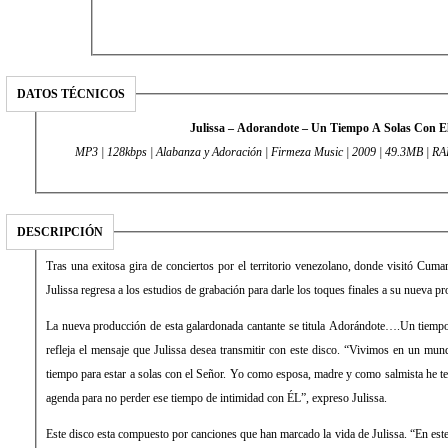
DATOS TÉCNICOS
Julissa – Adorandote – Un Tiempo A Solas Con E
MP3 | 128kbps | Alabanza y Adoración |
Firmeza Music | 2009 | 49.3MB | RA
DESCRIPCIÓN
Tras una exitosa gira de conciertos por el territorio venezolano, donde visitó Cuma
Julissa regresa a los estudios de grabación para darle los toques finales a su nueva p
La nueva producción de esta galardonada cantante se titula Adorándote….Un tiemp
refleja el mensaje que Julissa desea transmitir con este disco. “Vivimos en un m
tiempo para estar a solas con el Señor. Yo como esposa, madre y como salmista he t
agenda para no perder ese tiempo de intimidad con ÉL”, expreso Julissa.
Este disco esta compuesto por canciones que han marcado la vida de Julissa. “En est