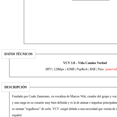
DATOS TÉCNICOS
VCV 1.0 – Vida Camino Verdad
MP3 |
128kbps | 42MB | PopRock | RAR | Pass:
juancrod
DESCRIPCIÓN
Fundado por Coalo Zamorano, ex-vocalista de Marcos Witt, creador del grupo y vocalista del mismo, tiene una visión
y una carga en su corazón muy bien definida y es la de animar e impulsar principalmente a los jóvenes cristianos a que
se sientan “orgullosos” de serlo. VCV surgió debido a una necesidad que existía de música contemporánea, juvenil en
español.