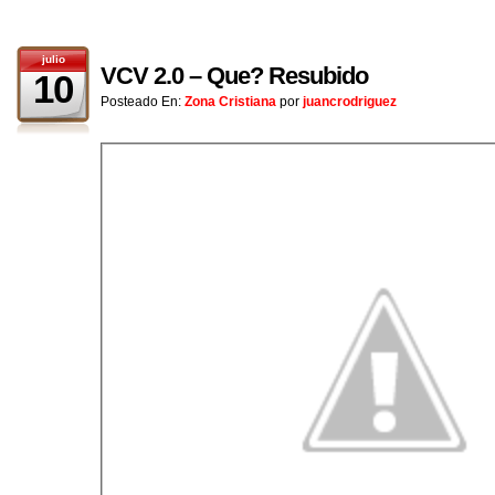
julio
VCV 2.0 – Que? Resubido
10
Posteado En:
Zona Cristiana
por
juancrodriguez