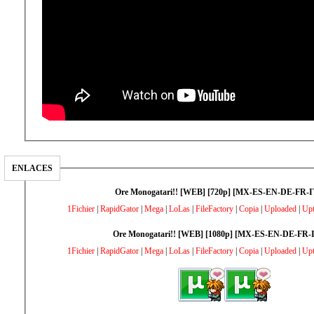
ENLACES
Ore Monogatari!! [WEB] [720p] [MX-ES-EN-DE-FR-I
1Fichier
|
RapidGator
|
Mega
|
LoLas
|
FileFactory
|
Copia
|
Uploaded
|
Up
Ore Monogatari!! [WEB] [1080p] [MX-ES-EN-DE-FR-
1Fichier
|
RapidGator
|
Mega
|
LoLas
|
FileFactory
|
Copia
|
Uploaded
|
Up