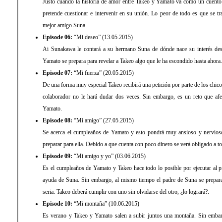
Justo cuando la historia de amor entre Takeo y Yamato va como un cuento
pretende cuestionar e intervenir en su unión. Lo peor de todo es que se tr
mejor amigo Suna.
Episode 06:
“Mi deseo” (13.05.2015)
Ai Sunakawa le contará a su hermano Suna de dónde nace su interés de
Yamato se prepara para revelar a Takeo algo que le ha escondido hasta ahora.
Episode 07:
“Mi fuerza” (20.05.2015)
De una forma muy especial Takeo recibirá una petición por parte de los chic
colaborador no le hará dudar dos veces. Sin embargo, es un reto que afe
Yamato.
Episode 08:
“Mi amigo” (27.05.2015)
Se acerca el cumpleaños de Yamato y esto pondrá muy ansioso y nervios
preparar para ella. Debido a que cuenta con poco dinero se verá obligado a 
Episode 09:
“Mi amigo y yo” (03.06.2015)
Es el cumpleaños de Yamato y Takeo hace todo lo posible por ejecutar al pi
ayuda de Suna. Sin embargo, al mismo tiempo el padre de Suna se prepara
seria. Takeo deberá cumplir con uno sin olvidarse del otro, ¿lo logrará?.
Episode 10:
“Mi montaña” (10.06.2015)
Es verano y Takeo y Yamato salen a subir juntos una montaña. Sin embar