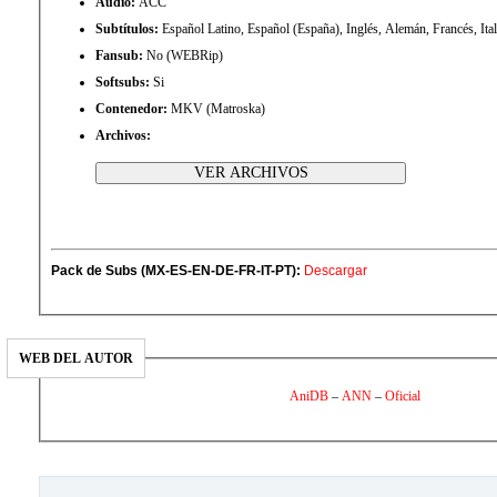
Audio:
ACC
Subtítulos:
Español Latino, Español (España), Inglés, Alemán, Francés, Ita
Fansub:
No (WEBRip)
Softsubs:
Si
Contenedor:
MKV (Matroska)
Archivos:
Pack de Subs (MX-ES-EN-DE-FR-IT-PT):
Descargar
WEB DEL AUTOR
AniDB
–
ANN
–
Oficial