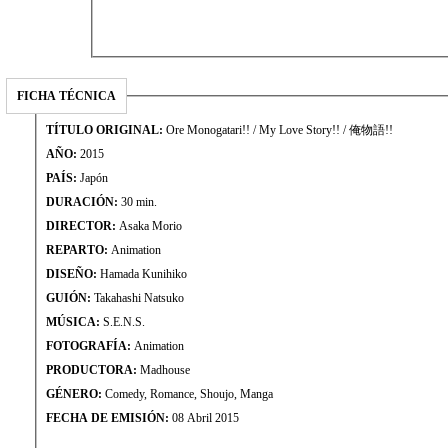
FICHA TÉCNICA
TÍTULO ORIGINAL:
Ore Monogatari!! / My Love Story!! / 俺物語!!
AÑO:
2015
PAÍS:
Japón
DURACIÓN:
30 min.
DIRECTOR:
Asaka Morio
REPARTO:
Animation
DISEÑO:
Hamada Kunihiko
GUIÓN:
Takahashi Natsuko
MÚSICA:
S.E.N.S.
FOTOGRAFÍA:
Animation
PRODUCTORA:
Madhouse
GÉNERO:
Comedy, Romance, Shoujo, Manga
FECHA DE EMISIÓN:
08 Abril 2015