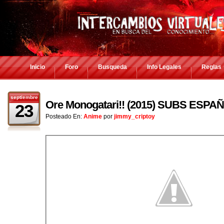
Inicio
Foro
Busqueda
Info Legales
Reglas
septiembre
Ore Monogatari!! (2015) SUBS ESPA
23
Posteado En:
Anime
por
jimmy_criptoy