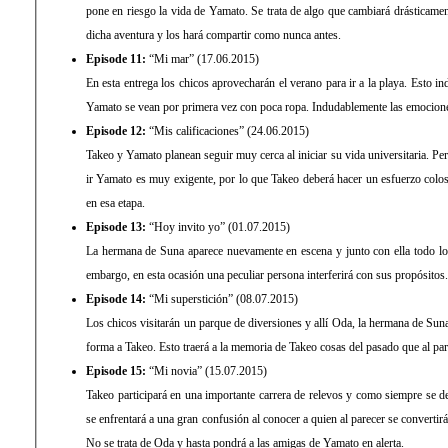
pone en riesgo la vida de Yamato. Se trata de algo que cambiará drásticame
dicha aventura y los hará compartir como nunca antes.
Episode 11:
“Mi mar” (17.06.2015)
En esta entrega los chicos aprovecharán el verano para ir a la playa. Esto 
Yamato se vean por primera vez con poca ropa. Indudablemente las emociones 
Episode 12:
“Mis calificaciones” (24.06.2015)
Takeo y Yamato planean seguir muy cerca al iniciar su vida universitaria. Per
ir Yamato es muy exigente, por lo que Takeo deberá hacer un esfuerzo colosa
en esa etapa.
Episode 13:
“Hoy invito yo” (01.07.2015)
La hermana de Suna aparece nuevamente en escena y junto con ella todo lo
embargo, en esta ocasión una peculiar persona interferirá con sus propósitos.
Episode 14:
“Mi superstición” (08.07.2015)
Los chicos visitarán un parque de diversiones y allí Oda, la hermana de Suna
forma a Takeo. Esto traerá a la memoria de Takeo cosas del pasado que al par
Episode 15:
“Mi novia” (15.07.2015)
Takeo participará en una importante carrera de relevos y como siempre se d
se enfrentará a una gran confusión al conocer a quien al parecer se converti
No se trata de Oda y hasta pondrá a las amigas de Yamato en alerta.