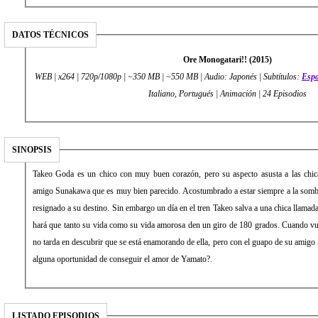
DATOS TÉCNICOS
Ore Monogatari!! (2015)
WEB | x264 | 720p/1080p | ~350 MB | ~550 MB | Audio: Japonés | Subtítulos:
Esp
Italiano, Portugués | Animación | 24 Episodios
SINOPSIS
Takeo Goda es un chico con muy buen corazón, pero su aspecto asusta a las chica
amigo Sunakawa que es muy bien parecido. Acostumbrado a estar siempre a la somb
resignado a su destino. Sin embargo un día en el tren Takeo salva a una chica llama
hará que tanto su vida como su vida amorosa den un giro de 180 grados. Cuando v
no tarda en descubrir que se está enamorando de ella, pero con el guapo de su amig
alguna oportunidad de conseguir el amor de Yamato?.
LISTADO EPISODIOS