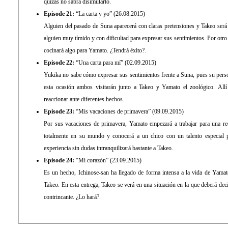
quizás no sabrá disimularlo.
Episode 21:
“La carta y yo” (26.08.2015)
Alguien del pasado de Suna aparecerá con claras pretensiones y Takeo será
alguien muy tímido y con dificultad para expresar sus sentimientos. Por otro
cocinará algo para Yamato. ¿Tendrá éxito?.
Episode 22:
“Una carta para mí” (02.09.2015)
Yukika no sabe cómo expresar sus sentimientos frente a Suna, pues su perso
esta ocasión ambos visitarán junto a Takeo y Yamato el zoológico. Allí
reaccionar ante diferentes hechos.
Episode 23:
“Mis vacaciones de primavera” (09.09.2015)
Por sus vacaciones de primavera, Yamato empezará a trabajar para una reco
totalmente en su mundo y conocerá a un chico con un talento especial 
experiencia sin dudas intranquilizará bastante a Takeo.
Episode 24:
“Mi corazón” (23.09.2015)
Es un hecho, Ichinose-san ha llegado de forma intensa a la vida de Yamat
Takeo. En esta entrega, Takeo se verá en una situación en la que deberá dec
contrincante. ¿Lo hará?.