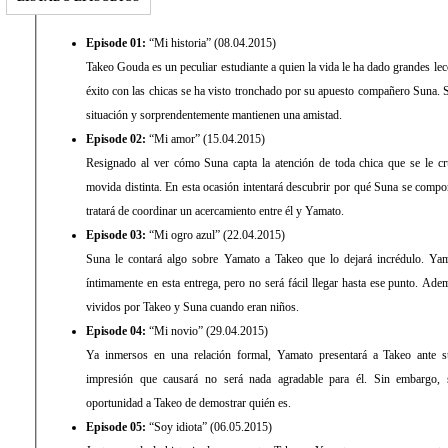
Episode 01:
“Mi historia” (08.04.2015)
Takeo Gouda es un peculiar estudiante a quien la vida le ha dado grandes l
éxito con las chicas se ha visto tronchado por su apuesto compañero Suna.
situación y sorprendentemente mantienen una amistad.
Episode 02:
“Mi amor” (15.04.2015)
Resignado al ver cómo Suna capta la atención de toda chica que se le cr
movida distinta. En esta ocasión intentará descubrir por qué Suna se comport
tratará de coordinar un acercamiento entre él y Yamato.
Episode 03:
“Mi ogro azul” (22.04.2015)
Suna le contará algo sobre Yamato a Takeo que lo dejará incrédulo. Ya
íntimamente en esta entrega, pero no será fácil llegar hasta ese punto. A
vividos por Takeo y Suna cuando eran niños.
Episode 04:
“Mi novio” (29.04.2015)
Ya inmersos en una relación formal, Yamato presentará a Takeo ante 
impresión que causará no será nada agradable para él. Sin embargo, 
oportunidad a Takeo de demostrar quién es.
Episode 05:
“Soy idiota” (06.05.2015)