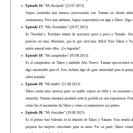
Episode 16:
“Mi discípula” (22.07.2015)
Saijou sostendrá una intensa conversación con Yamato en donde amb
sentimientos. Pero más adelante, Saijou sorprenderá con algo a Takeo. Algo 
Episode 17:
“Mis Navidades” (29.07.2015)
Es Navidad y Kurihara tratará de acercarse poco a poco a Nanako. Sin
parecen ser muy diferentes, por lo que será muy difícil. Pero Takeo y Y
unión natural entre ellos. ¿Lo lograrán?.
Episode 18:
“Mi cumpleaños” (05.08.2015)
Es el cumpleaños de Takeo y también Año Nuevo. Yamato aprovechará est
algo memorable para él. Esto incluirá algo de gran intensidad para la pare
sabrá asimilar.
Episode 19:
“Mi madre” (12.08.2015)
Takeo estará muy ansioso pues su madre espera un bebé y en ocasiones 
situación. Yamato intentará ayudarlo todo lo posible en esta experiencia. Fr
cómo fue el nacimiento de Takeo y cómo se enamoraron sus padres.
Episode 20:
“Mi chocolate” (19.08.2015)
Es el primer San Valentín en la relación de Takeo y Yamato. Esto tendrá 
preparar los mejores chocolates para su amor. Por su parte, Takeo estar