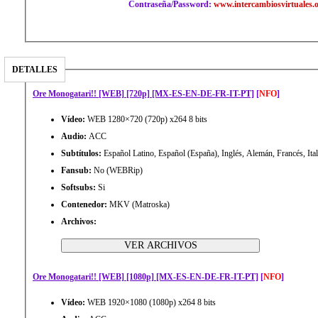
Contraseña/Password:
www.intercambiosvirtuales.
DETALLES
Ore Monogatari!! [WEB] [720p] [MX-ES-EN-DE-FR-IT-PT]
[
NFO
]
Vídeo:
WEB 1280×720 (720p) x264 8 bits
Audio:
ACC
Subtítulos:
Español Latino, Español (España), Inglés, Alemán, Francés, Ita
Fansub:
No (WEBRip)
Softsubs:
Si
Contenedor:
MKV (Matroska)
Archivos:
Ore Monogatari!! [WEB] [1080p] [MX-ES-EN-DE-FR-IT-PT]
[
NFO
]
Vídeo:
WEB 1920×1080 (1080p) x264 8 bits