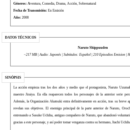
Géneros: A
ventura, Comedia, Drama, Acción, Sobrenatural
Fecha de Transmisión:
En Emisión
Año:
2008
DATOS TÉCNICOS
Naruto Shippuuden
~217 MB | Audio: Japonés | Subtitulos: Español | 2
SINÓPSIS
La acción empieza tras los dos años y medio que el protagonista, Naruto Uzuma
maestro Jiraiya. En ella reaparecen todos los personajes de la anterior serie pe
Además, la Organización Akatsuki entra definitivamente en acción, tras su breve apa
revelan sus objetivos. El enemigo principal de la parte anterior de Naruto, Oroc
entrenando a Sasuke Uchiha, antiguo compañero de Naruto, que abandonó voluntaria
gracias a este personaje, y así poder tomar venganza contra su hermano, Itachi Uchih