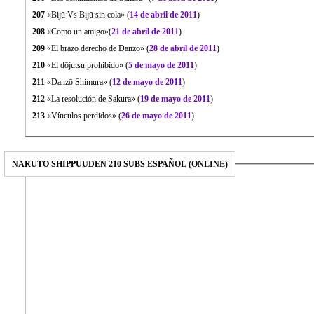
207
«Bijū Vs Bijū sin cola» (
14 de abril de 2011
)
208
«Como un amigo»(
21 de abril de 2011
)
209
«El brazo derecho de Danzō» (
28 de abril de 2011
)
210
«El dōjutsu prohibido» (
5 de mayo de 2011
)
211
«Danzō Shimura» (
12 de mayo de 2011
)
212
«La resolución de Sakura» (
19 de mayo de 2011
)
213
«Vínculos perdidos» (
26 de mayo de 2011
)
NARUTO SHIPPUUDEN 210 SUBS ESPAÑOL (ONLINE)