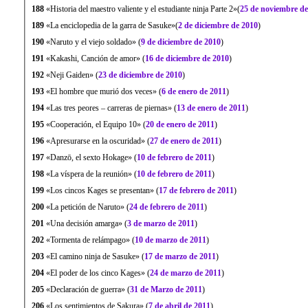
188
«Historia del maestro valiente y el estudiante ninja Parte 2»(
25 de noviembre de
189
«La enciclopedia de la garra de Sasuke»(
2 de diciembre de 2010
)
190
«Naruto y el viejo soldado» (
9 de diciembre de 2010
)
191
«Kakashi, Canción de amor» (
16 de diciembre de 2010
)
192
«Neji Gaiden» (
23 de diciembre de 2010
)
193
«El hombre que murió dos veces» (
6 de enero de 2011
)
194
«Las tres peores – carreras de piernas» (
13 de enero de 2011
)
195
«Cooperación, el Equipo 10» (
20 de enero de 2011
)
196
«Apresurarse en la oscuridad» (
27 de enero de 2011
)
197
«Danzō, el sexto Hokage» (
10 de febrero de 2011
)
198
«La víspera de la reunión» (
10 de febrero de 2011
)
199
«Los cincos Kages se presentan» (
17 de febrero de 2011
)
200
«La petición de Naruto» (
24 de febrero de 2011
)
201
«Una decisión amarga» (
3 de marzo de 2011
)
202
«Tormenta de relámpago» (
10 de marzo de 2011
)
203
«El camino ninja de Sasuke» (
17 de marzo de 2011
)
204
«El poder de los cinco Kages» (
24 de marzo de 2011
)
205
«Declaración de guerra» (
31 de Marzo de 2011
)
206
«Los sentimientos de Sakura» (
7 de abril de 2011
)