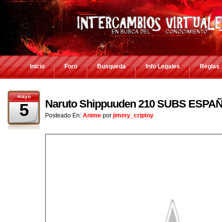
Inicio
Foro
Busqueda
Info Legales
Reglas
mayo
Naruto Shippuuden 210 SUBS ESPA
5
Posteado En:
Anime
por
jimmy_criptoy