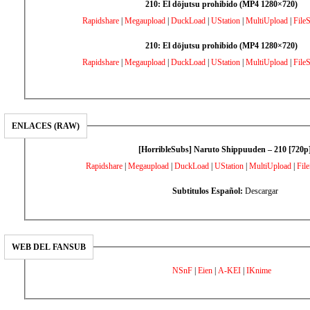
210: El dōjutsu prohibido (MP4 1280×720)
Rapidshare
|
Megaupload
|
DuckLoad
|
UStation
|
MultiUpload
|
File
210: El dōjutsu prohibido (MP4 1280×720)
Rapidshare
|
Megaupload
|
DuckLoad
|
UStation
|
MultiUpload
|
File
ENLACES (RAW)
[HorribleSubs] Naruto Shippuuden – 210 [720p
Rapidshare
|
Megaupload
|
DuckLoad
|
UStation
|
MultiUpload
|
Fil
Subtitulos Español:
Descargar
WEB DEL FANSUB
NSnF
|
Eien
|
A-KEI
|
IKnime