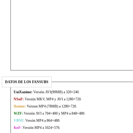
DATOS DE LOS FANSUBS
UniXanime:
Versión AVI(99MB) a 320×240.
NSnF:
Versión MKV, MP4 y AVI a 1280×720.
Iknime:
Version MP4 (78MB) a 1280×720.
WZF:
Versión AVI a 704×400 y MP4 a 848×480.
VBNF
: Versón MP4 a 864×480.
KnF:
Versión MP4 a
1024×576.