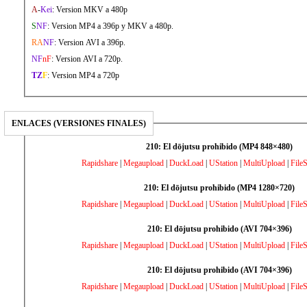
A
-
Kei
: Version MKV a 480p
S
NF
: Version MP4 a 396p y MKV a 480p.
RA
NF
: Version AVI a 396p.
NF
nF
: Version AVI a 720p.
TZ
F
: Version MP4 a 720p
ENLACES (VERSIONES FINALES)
210: El dōjutsu prohibido (MP4 848×480)
Rapidshare
|
Megaupload
|
DuckLoad
|
UStation
|
MultiUpload
|
File
210: El dōjutsu prohibido (MP4 1280×720)
Rapidshare
|
Megaupload
|
DuckLoad
|
UStation
|
MultiUpload
|
File
210: El dōjutsu prohibido (AVI 704×396)
Rapidshare
|
Megaupload
|
DuckLoad
|
UStation
|
MultiUpload
|
File
210: El dōjutsu prohibido (AVI 704×396)
Rapidshare
|
Megaupload
|
DuckLoad
|
UStation
|
MultiUpload
|
File