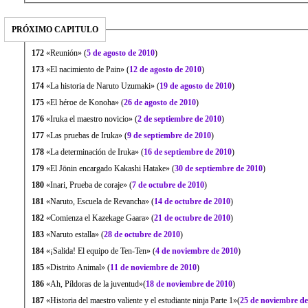
PRÓXIMO CAPITULO
172
«Reunión» (
5 de agosto de 2010
)
173
«El nacimiento de Pain» (
12 de agosto de 2010
)
174
«La historia de Naruto Uzumaki» (
19 de agosto de 2010
)
175
«El héroe de Konoha» (
26 de agosto de 2010
)
176
«Iruka el maestro novicio» (
2 de septiembre de 2010
)
177
«Las pruebas de Iruka» (
9 de septiembre de 2010
)
178
«La determinación de Iruka» (
16 de septiembre de 2010
)
179
«El Jōnin encargado Kakashi Hatake» (
30 de septiembre de 2010
)
180
«Inari, Prueba de coraje» (
7 de octubre de 2010
)
181
«Naruto, Escuela de Revancha» (
14 de octubre de 2010
)
182
«Comienza el Kazekage Gaara» (
21 de octubre de 2010
)
183
«Naruto estalla» (
28 de octubre de 2010
)
184
«¡Salida! El equipo de Ten-Ten» (
4 de noviembre de 2010
)
185
«Distrito Animal» (
11 de noviembre de 2010
)
186
«Ah, Píldoras de la juventud»(
18 de noviembre de 2010
)
187
«Historia del maestro valiente y el estudiante ninja Parte 1»(
25 de noviembre de