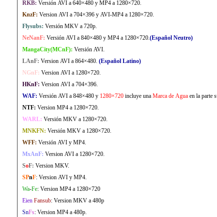
RKB:
Versión AVI a 640×480 y MP4 a 1280×720.
KnzF:
Version AVI a 704×396 y AVI-MP4 a 1280×720.
Flysubs:
Versión MKV a 720p.
NeNanF:
Versión AVI a 840×480 y MP4 a 1280×720.
(Español Neutro)
MangaCity(MCnF):
Versión AVI
.
LAnF:
Version AVI a 864×480.
(Español Latino)
NGnF:
Version AVI a 1280×720.
HKnF:
Version AVI a 704×396.
WAF:
Versión AVI a 848×480 y
1280×720
incluye una
Marca de Agua
en la parte 
NTF:
Version MP4 a 1280×720.
WARL:
Versión MKV a 1280×720.
MNKFN:
Versión MKV a 1280×720.
WFF:
Versión AVI y MP4.
MxAnF:
Version AVI a 1280×720.
S
o
F:
Version MKV.
SP
n
F
: Version AVI y MP4.
Wa
-
Fe
: Version MP4 a 1280×720
Eien
Fansub
: Version MKV a 480p
Sn
Fs
: Version MP4 a 480p.