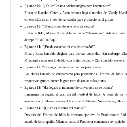
Episode 09:
“¡”Dulce” es una palabra mágica para hacerte feliz!”
El trío de Kanako, Chieri y Anzu debutan bajo el nombre de “Candy Island
en televisión en un show de variedades para promocionar el grupo.
Episode 10:
“¡Nuestro mundo está lleno de alegría!”
El trío de Rika, Miria y Kirari debutan como “Dekoration”. Además, hacen
de ropa “PikaPika Pop”.
Episode 11:
“¿Puede escuchar mi voz del corazón?”
Mika y Riina han sido elegidas para debutar como dúo. Sin embargo, ella
Mika aspira a ser una linda idol con orejas de gato y Riina una idol rockera
Episode 12:
“La magia que necesita una flor para florecer”
Las chicas han ido de campamento para prepararse al Festival de Idols. 
respectivos grupos, tienen la gran tarea de cantar todas juntas.
Episode 13:
“Ha llegado el momento de convertirse en cenicienta”
Finalmente ha llegado el gran día del Festival de Idols. A pesar de los ne
avanzan sin problemas gracias al liderazgo de Minami. Sin embargo, ella se
Episode 14:
“¿Quién es la dama del castillo?”
Después del Festival de Idols la directora ejecutiva de Producciones 346
mando de la compañía. Mientras tanto, el Productor comienza a ser espiado.