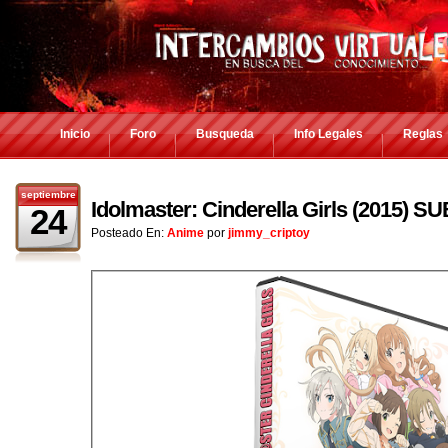
Inicio
Foro
Busqueda
Info Legales
Reglas
septiembre
Idolmaster: Cinderella Girls (2015)
24
Posteado En:
Anime
por
jimmy_criptoy