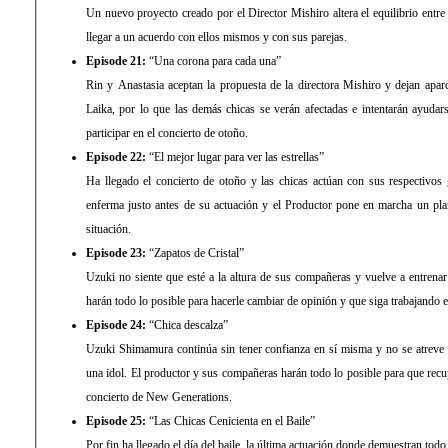
Un nuevo proyecto creado por el Director Mishiro altera el equilibrio entre
llegar a un acuerdo con ellos mismos y con sus parejas.
Episode 21:
“Una corona para cada una”
Rin y Anastasia aceptan la propuesta de la directora Mishiro y dejan ap
Laika, por lo que las demás chicas se verán afectadas e intentarán ayudars
participar en el concierto de otoño.
Episode 22:
“El mejor lugar para ver las estrellas”
Ha llegado el concierto de otoño y las chicas actúan con sus respectivos
enferma justo antes de su actuación y el Productor pone en marcha un pla
situación.
Episode 23:
“Zapatos de Cristal”
Uzuki no siente que esté a la altura de sus compañeras y vuelve a entrenar
harán todo lo posible para hacerle cambiar de opinión y que siga trabajando
Episode 24:
“Chica descalza”
Uzuki Shimamura continúa sin tener confianza en sí misma y no se atreve a
una idol. El productor y sus compañeras harán todo lo posible para que recup
concierto de New Generations.
Episode 25:
“Las Chicas Cenicienta en el Baile”
Por fin ha llegado el día del baile, la última actuación donde demuestran tod