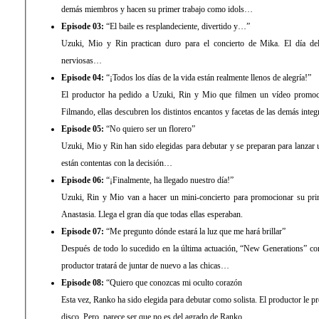
demás miembros y hacen su primer trabajo como idols…
Episode 03:
“El baile es resplandeciente, divertido y…”
Uzuki, Mio y Rin practican duro para el concierto de Mika. El día del 
nerviosas…
Episode 04:
“¡Todos los días de la vida están realmente llenos de alegría!”
El productor ha pedido a Uzuki, Rin y Mio que filmen un vídeo promoci
Filmando, ellas descubren los distintos encantos y facetas de las demás integ
Episode 05:
“No quiero ser un florero”
Uzuki, Mio y Rin han sido elegidas para debutar y se preparan para lanzar 
están contentas con la decisión…
Episode 06:
“¡Finalmente, ha llegado nuestro día!”
Uzuki, Rin y Mio van a hacer un mini-concierto para promocionar su pr
Anastasia. Llega el gran día que todas ellas esperaban.
Episode 07:
“Me pregunto dónde estará la luz que me hará brillar”
Después de todo lo sucedido en la última actuación, “New Generations” co
productor tratará de juntar de nuevo a las chicas…
Episode 08:
“Quiero que conozcas mi oculto corazón
Esta vez, Ranko ha sido elegida para debutar como solista. El productor le p
disco. Pero, parece ser que no es del agrado de Ranko…