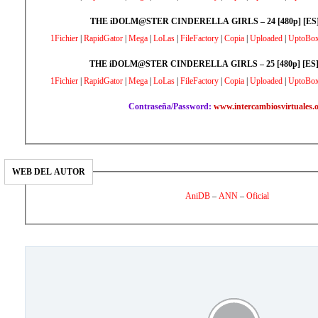
THE iDOLM@STER CINDERELLA GIRLS – 24 [480p] [ES] 
1Fichier
|
RapidGator
|
Mega
|
LoLas
|
FileFactory
|
Copia
|
Uploaded
|
UptoBo
THE iDOLM@STER CINDERELLA GIRLS – 25 [480p] [ES]
1Fichier
|
RapidGator
|
Mega
|
LoLas
|
FileFactory
|
Copia
|
Uploaded
|
UptoBo
Contraseña/Password:
www.intercambiosvirtuales.
WEB DEL AUTOR
AniDB
–
ANN
–
Oficial