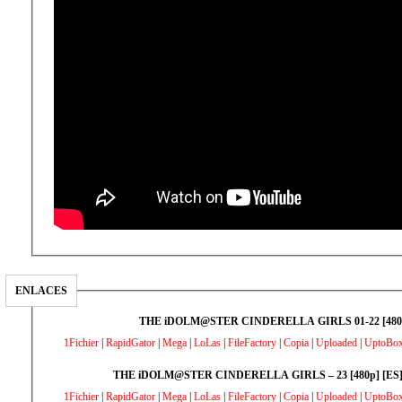
ENLACES
THE iDOLM@STER CINDERELLA GIRLS 01-22 [480p
1Fichier
|
RapidGator
|
Mega
|
LoLas
|
FileFactory
|
Copia
|
Uploaded
|
UptoBo
THE iDOLM@STER CINDERELLA GIRLS – 23 [480p] [ES]
1Fichier
|
RapidGator
|
Mega
|
LoLas
|
FileFactory
|
Copia
|
Uploaded
|
UptoBo