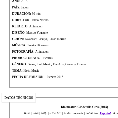
AÑO:
2015
PAÍS:
Japón
DURACIÓN:
30 min.
DIRECTOR:
Takao Noriko
REPARTO:
Animation
DISEÑO:
Matsuo Yuusuke
GUIÓN:
Takahashi Tatsuya, Takao Noriko
MÚSICA:
Tanaka Hidekazu
FOTOGRAFÍA:
Animation
PRODUCTORA:
A-1 Pictures
GÉNERO:
Game, Idol, Music, The Arts, Comedy, Drama
TEMA:
Idols, Music
FECHA DE EMISIÓN:
10 enero 2015
DATOS TÉCNICOS
Idolmaster: Cinderella Girls (2015)
WEB | x264 | 480p | ~250 MB | Audio: Japonés | Subtítulos:
Español
| Ani