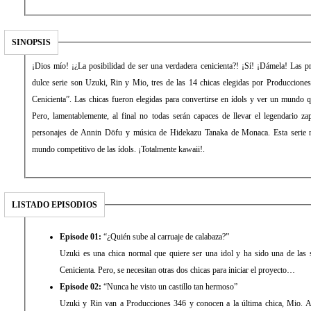
SINOPSIS
¡Dios mío! ¡¿La posibilidad de ser una verdadera cenicienta?! ¡Sí! ¡Dámela! Las pr
dulce serie son Uzuki, Rin y Mio, tres de las 14 chicas elegidas por Produccione
Cenicienta”. Las chicas fueron elegidas para convertirse en ídols y ver un mundo
Pero, lamentablemente, al final no todas serán capaces de llevar el legendario za
personajes de Annin Dōfu y música de Hidekazu Tanaka de Monaca. Esta serie mu
mundo competitivo de las ídols. ¡Totalmente kawaii!.
LISTADO EPISODIOS
Episode 01:
“¿Quién sube al carruaje de calabaza?”
Uzuki es una chica normal que quiere ser una idol y ha sido una de las 
Cenicienta. Pero, se necesitan otras dos chicas para iniciar el proyecto…
Episode 02:
“Nunca he visto un castillo tan hermoso”
Uzuki y Rin van a Producciones 346 y conocen a la última chica, Mio. 