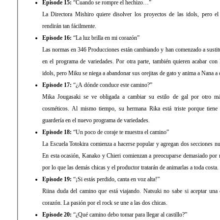
Episode 15:
“Cuando se rompre el hechizo…”
La Directora Mishiro quiere disolver los proyectos de las idols, pero e
rendirán tan fácilmente.
Episode 16:
“La luz brilla en mi corazón”
Las normas en 346 Producciones están cambiando y han comenzado a sustituir
en el programa de variedades. Por otra parte, también quieren acabar con 
idols, pero Miku se niega a abandonar sus orejitas de gato y anima a Nana a
Episode 17:
“¿A dónde conduce este camino?”
Mika Jougasaki se ve obligada a cambiar su estilo de gal por otro m
cosméticos. Al mismo tiempo, su hermana Rika está triste porque tiene 
guardería en el nuevo programa de variedades.
Episode 18:
“Un poco de coraje te muestra el camino”
La Escuela Totokira comienza a hacerse popular y agregan dos secciones nue
En esta ocasión, Kanako y Chieri comienzan a preocuparse demasiado por no
por lo que las demás chicas y el productor tratarán de animarlas a toda costa.
Episode 19:
“¡Si estás perdido, canta en voz alta!”
Riina duda del camino que está viajando. Natsuki no sabe si aceptar una
corazón. La pasión por el rock se une a las dos chicas.
Episode 20:
“¿Qué camino debo tomar para llegar al castillo?”