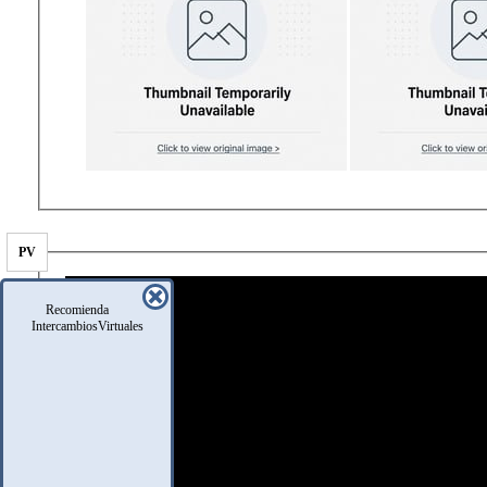
PV
Recomienda
IntercambiosVirtuales