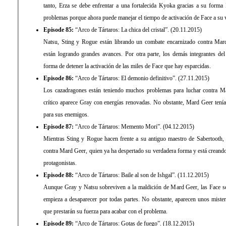
tanto, Erza se debe enfrentar a una fortalecida Kyoka gracias a su forma
problemas porque ahora puede manejar el tiempo de activación de Face a su 
Episode 85:
“Arco de Tártaros: La chica del cristal”. (20.11.2015)
Natsu, Sting y Rogue están librando un combate encarnizado contra Mar
están logrando grandes avances. Por otra parte, los demás integrantes de
forma de detener la activación de las miles de Face que hay esparcidas.
Episode 86:
“Arco de Tártaros: El demonio definitivo”. (27.11.2015)
Los cazadragones están teniendo muchos problemas para luchar contra M
crítico aparece Gray con energías renovadas. No obstante, Mard Geer tení
para sus enemigos.
Episode 87:
“Arco de Tártaros: Memento Mori”. (04.12.2015)
Mientras Sting y Rogue hacen frente a su antiguo maestro de Sabertooth,
contra Mard Geer, quien ya ha despertado su verdadera forma y está crean
protagonistas.
Episode 88:
“Arco de Tártaros: Baile al son de Ishgal”. (11.12.2015)
Aunque Gray y Natsu sobreviven a la maldición de Mard Geer, las Face se
empieza a desaparecer por todas partes. No obstante, aparecen unos miste
que prestarán su fuerza para acabar con el problema.
Episode 89:
“Arco de Tártaros: Gotas de fuego”. (18.12.2015)