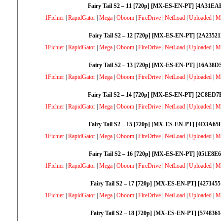
Fairy Tail S2 – 11 [720p] [MX-ES-EN-PT] [4A31EA
1Fichier
|
RapidGator
|
Mega
|
Oboom
|
FireDrive
|
NetLoad
|
Uploaded
|
M
Fairy Tail S2 – 12 [720p] [MX-ES-EN-PT] [2A2352
1Fichier
|
RapidGator
|
Mega
|
Oboom
|
FireDrive
|
NetLoad
|
Uploaded
|
M
Fairy Tail S2 – 13 [720p] [MX-ES-EN-PT] [16A38D
1Fichier
|
RapidGator
|
Mega
|
Oboom
|
FireDrive
|
NetLoad
|
Uploaded
|
M
Fairy Tail S2 – 14 [720p] [MX-ES-EN-PT] [2C8ED7
1Fichier
|
RapidGator
|
Mega
|
Oboom
|
FireDrive
|
NetLoad
|
Uploaded
|
M
Fairy Tail S2 – 15 [720p] [MX-ES-EN-PT] [4D3A65
1Fichier
|
RapidGator
|
Mega
|
Oboom
|
FireDrive
|
NetLoad
|
Uploaded
|
M
Fairy Tail S2 – 16 [720p] [MX-ES-EN-PT] [051E8E
1Fichier
|
RapidGator
|
Mega
|
Oboom
|
FireDrive
|
NetLoad
|
Uploaded
|
M
Fairy Tail S2 – 17 [720p] [MX-ES-EN-PT] [4271455
1Fichier
|
RapidGator
|
Mega
|
Oboom
|
FireDrive
|
NetLoad
|
Uploaded
|
M
Fairy Tail S2 – 18 [720p] [MX-ES-EN-PT] [5748361