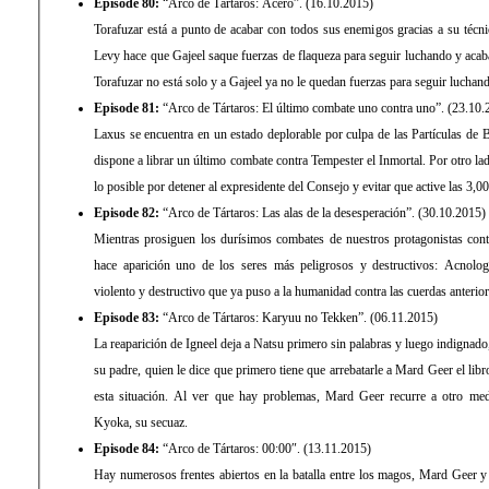
Episode 80:
“Arco de Tártaros: Acero”. (16.10.2015)
Torafuzar está a punto de acabar con todos sus enemigos gracias a su técnic
Levy hace que Gajeel saque fuerzas de flaqueza para seguir luchando y acab
Torafuzar no está solo y a Gajeel ya no le quedan fuerzas para seguir luchan
Episode 81:
“Arco de Tártaros: El último combate uno contra uno”. (23.10.
Laxus se encuentra en un estado deplorable por culpa de las Partículas de 
dispone a librar un último combate contra Tempester el Inmortal. Por otro l
lo posible por detener al expresidente del Consejo y evitar que active las 3,0
Episode 82:
“Arco de Tártaros: Las alas de la desesperación”. (30.10.2015)
Mientras prosiguen los durísimos combates de nuestros protagonistas con
hace aparición uno de los seres más peligrosos y destructivos: Acnolo
violento y destructivo que ya puso a la humanidad contra las cuerdas anterio
Episode 83:
“Arco de Tártaros: Karyuu no Tekken”. (06.11.2015)
La reaparición de Igneel deja a Natsu primero sin palabras y luego indignado,
su padre, quien le dice que primero tiene que arrebatarle a Mard Geer el li
esta situación. Al ver que hay problemas, Mard Geer recurre a otro med
Kyoka, su secuaz.
Episode 84:
“Arco de Tártaros: 00:00″. (13.11.2015)
Hay numerosos frentes abiertos en la batalla entre los magos, Mard Geer y