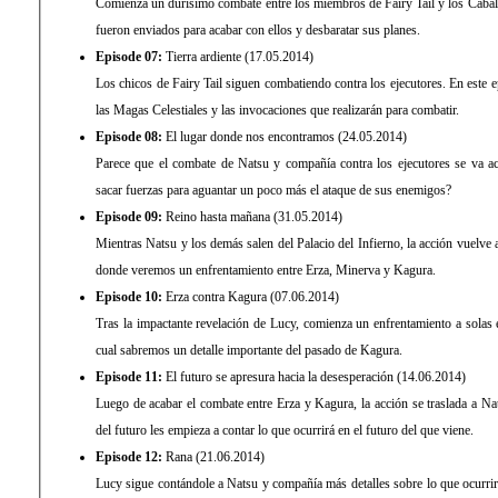
Comienza un durísimo combate entre los miembros de Fairy Tail y los Caball
fueron enviados para acabar con ellos y desbaratar sus planes.
Episode 07:
Tierra ardiente (17.05.2014)
Los chicos de Fairy Tail siguen combatiendo contra los ejecutores. En este e
las Magas Celestiales y las invocaciones que realizarán para combatir.
Episode 08:
El lugar donde nos encontramos (24.05.2014)
Parece que el combate de Natsu y compañía contra los ejecutores se va a
sacar fuerzas para aguantar un poco más el ataque de sus enemigos?
Episode 09:
Reino hasta mañana (31.05.2014)
Mientras Natsu y los demás salen del Palacio del Infierno, la acción vuelv
donde veremos un enfrentamiento entre Erza, Minerva y Kagura.
Episode 10:
Erza contra Kagura (07.06.2014)
Tras la impactante revelación de Lucy, comienza un enfrentamiento a solas 
cual sabremos un detalle importante del pasado de Kagura.
Episode 11:
El futuro se apresura hacia la desesperación (14.06.2014)
Luego de acabar el combate entre Erza y Kagura, la acción se traslada a N
del futuro les empieza a contar lo que ocurrirá en el futuro del que viene.
Episode 12:
Rana (21.06.2014)
Lucy sigue contándole a Natsu y compañía más detalles sobre lo que ocurrir