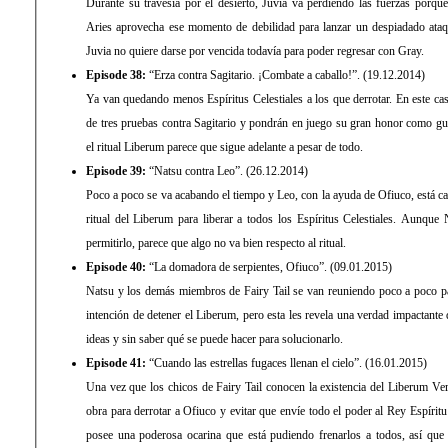
Durante su travesía por el desierto, Juvia va perdiendo las fuerzas porq
Aries aprovecha ese momento de debilidad para lanzar un despiadado ataq
Juvia no quiere darse por vencida todavía para poder regresar con Gray.
Episode 38:
“Erza contra Sagitario. ¡Combate a caballo!”. (19.12.2014)
Ya van quedando menos Espíritus Celestiales a los que derrotar. En este ca
de tres pruebas contra Sagitario y pondrán en juego su gran honor como gue
el ritual Liberum parece que sigue adelante a pesar de todo.
Episode 39:
“Natsu contra Leo”. (26.12.2014)
Poco a poco se va acabando el tiempo y Leo, con la ayuda de Ofiuco, está cad
ritual del Liberum para liberar a todos los Espíritus Celestiales. Aunque
permitirlo, parece que algo no va bien respecto al ritual.
Episode 40:
“La domadora de serpientes, Ofiuco”. (09.01.2015)
Natsu y los demás miembros de Fairy Tail se van reuniendo poco a poco pa
intención de detener el Liberum, pero esta les revela una verdad impactante
ideas y sin saber qué se puede hacer para solucionarlo.
Episode 41:
“Cuando las estrellas fugaces llenan el cielo”. (16.01.2015)
Una vez que los chicos de Fairy Tail conocen la existencia del Liberum Ve
obra para derrotar a Ofiuco y evitar que envíe todo el poder al Rey Espíritu
posee una poderosa ocarina que está pudiendo frenarlos a todos, así que