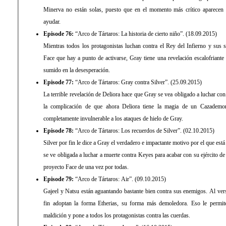
Minerva no están solas, puesto que en el momento más crítico aparecen 
ayudar.
Episode 76:
“Arco de Tártaros: La historia de cierto niño”. (18.09.2015)
Mientras todos los protagonistas luchan contra el Rey del Infierno y sus s
Face que hay a punto de activarse, Gray tiene una revelación escalofriante
sumido en la desesperación.
Episode 77:
“Arco de Tártaros: Gray contra Silver”. (25.09.2015)
La terrible revelación de Deliora hace que Gray se vea obligado a luchar con
la complicación de que ahora Deliora tiene la magia de un Cazademo
completamente invulnerable a los ataques de hielo de Gray.
Episode 78:
“Arco de Tártaros: Los recuerdos de Silver”. (02.10.2015)
Silver por fin le dice a Gray el verdadero e impactante motivo por el que está 
se ve obligada a luchar a muerte contra Keyes para acabar con su ejército de
proyecto Face de una vez por todas.
Episode 79:
“Arco de Tártaros: Air”. (09.10.2015)
Gajeel y Natsu están aguantando bastante bien contra sus enemigos. Al vers
fin adoptan la forma Etherias, su forma más demoledora. Eso le permit
maldición y pone a todos los protagonistas contra las cuerdas.