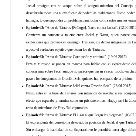
Jackal prosigue con su ataque sobre el antiguo miembro del Consejo, p
descubrirán todos una nueva fuente de poder: las maldiciones. Dicho poder 
la magia, lo que supondrá un problema para luchar contra estos nuevos enem
Episode 62:
“Arco de Tártaros [Prólogo]: Natsu contra Jackal”. (12.06.201
Comienza un combate a muerte entre Jackal y Natsu, quien parece qu
explosiones que provoca su enemigo. Tras eso, los demás integrantes de Fa
a poco el verdadero objetivo que tienen los de Tártaros.
Episode 63:
“Arco de Tártaros: Corrupción y criminal”. (19.06.2015)
Erza y Mirajane se ponen en marcha para hablar con el expresidente de
conocer más sobre Face, aunque no parece que vayan a sacar mucho en claro. P
paso a los integrantes de Oración Seis, quienes han escapado de la prisión.
Episode 64:
“Arco de Tártaros: Jellal contra Oración Seis”. (26.06.2015)
Natsu entra en la base de Tártaros con intención de rescatar a sus compañe
efecto que esperaba y termina como un prisionero más. Happy será la única
resto de miembros de Fairy Tail capturados.
Episode 65:
“Arco de Tártaros: El lugar al que llegan las plegarias”. (03.07
El expresidente del consejo ha detectado la posición de Jellal, al que Tártar
Sin embargo, la habilidad de su Superarchivo le permitirá hacer algo diferen