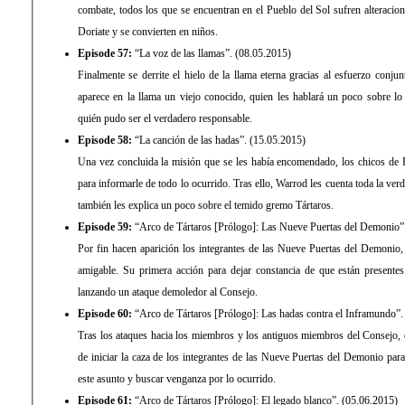
combate, todos los que se encuentran en el Pueblo del Sol sufren alteracion
Doriate y se convierten en niños.
Episode 57:
“La voz de las llamas”. (08.05.2015)
Finalmente se derrite el hielo de la llama eterna gracias al esfuerzo conju
aparece en la llama un viejo conocido, quien les hablará un poco sobre lo
quién pudo ser el verdadero responsable.
Episode 58:
“La canción de las hadas”. (15.05.2015)
Una vez concluida la misión que se les había encomendado, los chicos de 
para informarle de todo lo ocurrido. Tras ello, Warrod les cuenta toda la ver
también les explica un poco sobre el temido gremo Tártaros.
Episode 59:
“Arco de Tártaros [Prólogo]: Las Nueve Puertas del Demonio”
Por fin hacen aparición los integrantes de las Nueve Puertas del Demonio
amigable. Su primera acción para dejar constancia de que están presente
lanzando un ataque demoledor al Consejo.
Episode 60:
“Arco de Tártaros [Prólogo]: Las hadas contra el Inframundo”.
Tras los ataques hacia los miembros y los antiguos miembros del Consejo, e
de iniciar la caza de los integrantes de las Nueve Puertas del Demonio par
este asunto y buscar venganza por lo ocurrido.
Episode 61:
“Arco de Tártaros [Prólogo]: El legado blanco”. (05.06.2015)