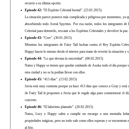
recurrir a su última opción.
Episode 42:
“El Espíritu Celestial bestial”. (23.01.2015)
La situación parece ponerse más complicada y peligrosa por momentos, ya que
absorbiendo todo Astral Spyritus. Por esa razón, todos los integrantes de 
Celestial para detenerlo, rescatar a los Espíritus Celestiales y devolver la paz.
Episode 43:
“Cree”. (30.01.2015)
Mientras los integrantes de Fairy Tail luchan contra el Rey Espíritu Celes
Happy hacen lo mismo desde el interior para tratar de revertir la situación y 
Episode 44:
“Lo que devana la sinceridad”. (06.02.2015)
Natsu y Happy se tienen que quedar cuidando de Asuka todo el día porque su
otra ciudad y no se la podían llevar con ellos.
Episode 45:
“413 días”. (13.02.2015)
Juvia está muy contenta porque ya hace 413 días que conoce a Gray y está d
de Fairy Tail le proponen a Juvia que le regale algo para conmemorar el dí
concreto.
Episode 46:
“El laberinto plateado”. (20.02.2015)
Natsu, Lucy y Happy salen a cumplir un encargo a una montaña hela
propiedades mágicas, pero no todo sale como ellos esperan y se encuentran 
al frío.