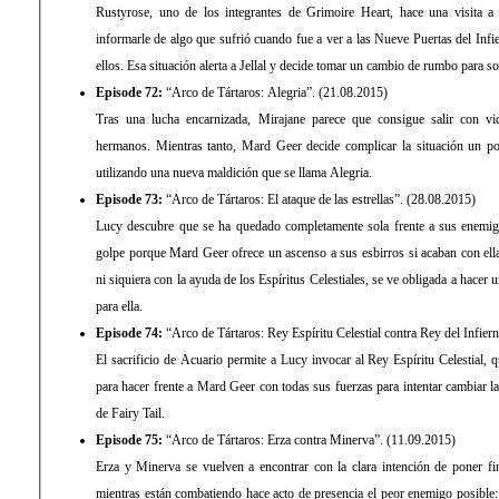
Rustyrose, uno de los integrantes de Grimoire Heart, hace una visita a
informarle de algo que sufrió cuando fue a ver a las Nueve Puertas del Infie
ellos. Esa situación alerta a Jellal y decide tomar un cambio de rumbo para s
Episode 72:
“Arco de Tártaros: Alegria”. (21.08.2015)
Tras una lucha encarnizada, Mirajane parece que consigue salir con vi
hermanos. Mientras tanto, Mard Geer decide complicar la situación un po
utilizando una nueva maldición que se llama Alegria.
Episode 73:
“Arco de Tártaros: El ataque de las estrellas”. (28.08.2015)
Lucy descubre que se ha quedado completamente sola frente a sus enemigo
golpe porque Mard Geer ofrece un ascenso a sus esbirros si acaban con ella
ni siquiera con la ayuda de los Espíritus Celestiales, se ve obligada a hacer 
para ella.
Episode 74:
“Arco de Tártaros: Rey Espíritu Celestial contra Rey del Infier
El sacrificio de Acuario permite a Lucy invocar al Rey Espíritu Celestial, 
para hacer frente a Mard Geer con todas sus fuerzas para intentar cambiar la
de Fairy Tail.
Episode 75:
“Arco de Tártaros: Erza contra Minerva”. (11.09.2015)
Erza y Minerva se vuelven a encontrar con la clara intención de poner fin
mientras están combatiendo hace acto de presencia el peor enemigo posible: