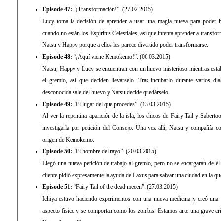
Episode 47:
“¡Transformación!”. (27.02.2015)
Lucy toma la decisión de aprender a usar una magia nueva para poder ha
cuando no están los Espíritus Celestiales, así que intenta aprender a transf
Natsu y Happy porque a ellos les parece divertido poder transformarse.
Episode 48:
“¡Aquí viene Kemokemo!”. (06.03.2015)
Natsu, Happy y Lucy se encuentran con un huevo misterioso mientras esta
el gremio, así que deciden llevárselo. Tras incubarlo durante varios dí
desconocida sale del huevo y Natsu decide quedárselo.
Episode 49:
“El lugar del que procedes”. (13.03.2015)
Al ver la repentina aparición de la isla, los chicos de Fairy Tail y Sabertoot
investigarla por petición del Consejo. Una vez allí, Natsu y compañía c
origen de Kemokemo.
Episode 50:
“El hombre del rayo”. (20.03.2015)
Llegó una nueva petición de trabajo al gremio, pero no se encargarán de él
cliente pidió expresamente la ayuda de Laxus para salvar una ciudad en la qu
Episode 51:
“Fairy Tail of the dead meeen”. (27.03.2015)
Ichiya estuvo haciendo experimentos con una nueva medicina y creó una e
aspecto físico y se comportan como los zombis. Estamos ante una grave cri