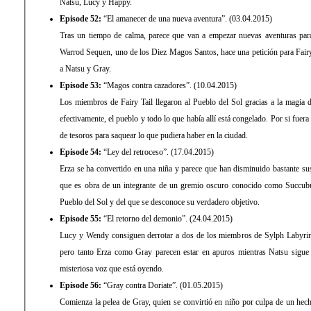
Natsu, Lucy y Happy.
Episode 52:
“El amanecer de una nueva aventura”. (03.04.2015)
Tras un tiempo de calma, parece que van a empezar nuevas aventuras para 
Warrod Sequen, uno de los Diez Magos Santos, hace una petición para Fair
a Natsu y Gray.
Episode 53:
“Magos contra cazadores”. (10.04.2015)
Los miembros de Fairy Tail llegaron al Pueblo del Sol gracias a la magia 
efectivamente, el pueblo y todo lo que había allí está congelado. Por si fue
de tesoros para saquear lo que pudiera haber en la ciudad.
Episode 54:
“Ley del retroceso”. (17.04.2015)
Erza se ha convertido en una niña y parece que han disminuido bastante sus
que es obra de un integrante de un gremio oscuro conocido como Succubu
Pueblo del Sol y del que se desconoce su verdadero objetivo.
Episode 55:
“El retorno del demonio”. (24.04.2015)
Lucy y Wendy consiguen derrotar a dos de los miembros de Sylph Labyrint
pero tanto Erza como Gray parecen estar en apuros mientras Natsu sigu
misteriosa voz que está oyendo.
Episode 56:
“Gray contra Doriate”. (01.05.2015)
Comienza la pelea de Gray, quien se convirtió en niño por culpa de un hech