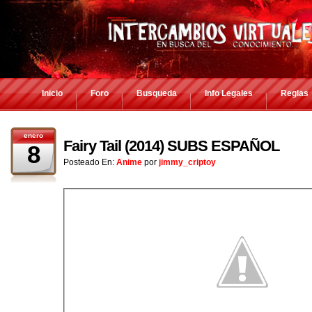
Inicio
Foro
Busqueda
Info Legales
Reglas
enero
Fairy Tail (2014) SUBS ESPAÑOL
8
Posteado En:
Anime
por
jimmy_criptoy