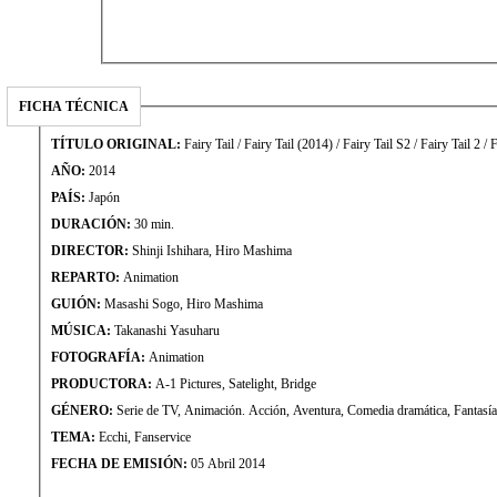
FICHA TÉCNICA
TÍTULO ORIGINAL:
Fairy Tail / Fairy Tail (2014) / Fairy Tail S2 / Fairy Tail 2 / 
AÑO:
2014
PAÍS:
Japón
DURACIÓN:
30 min.
DIRECTOR:
Shinji Ishihara, Hiro Mashima
REPARTO:
Animation
GUIÓN:
Masashi Sogo, Hiro Mashima
MÚSICA:
Takanashi Yasuharu
FOTOGRAFÍA:
Animation
PRODUCTORA:
A-1 Pictures, Satelight, Bridge
GÉNERO:
Serie de TV, Animación. Acción, Aventura, Comedia dramática, Fantasía
TEMA:
Ecchi, Fanservice
FECHA DE EMISIÓN:
05 Abril 2014