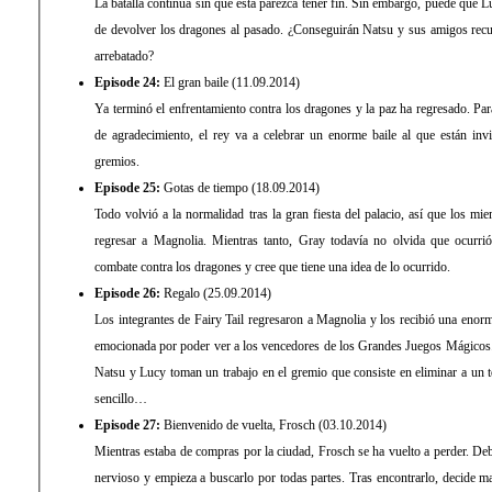
La batalla continúa sin que esta parezca tener fin. Sin embargo, puede que
de devolver los dragones al pasado. ¿Conseguirán Natsu y sus amigos recup
arrebatado?
Episode 24:
El gran baile (11.09.2014)
Ya terminó el enfrentamiento contra los dragones y la paz ha regresado. Para
de agradecimiento, el rey va a celebrar un enorme baile al que están in
gremios.
Episode 25:
Gotas de tiempo (18.09.2014)
Todo volvió a la normalidad tras la gran fiesta del palacio, así que los mi
regresar a Magnolia. Mientras tanto, Gray todavía no olvida que ocurri
combate contra los dragones y cree que tiene una idea de lo ocurrido.
Episode 26:
Regalo (25.09.2014)
Los integrantes de Fairy Tail regresaron a Magnolia y los recibió una enor
emocionada por poder ver a los vencedores de los Grandes Juegos Mágicos. 
Natsu y Lucy toman un trabajo en el gremio que consiste en eliminar a un t
sencillo…
Episode 27:
Bienvenido de vuelta, Frosch (03.10.2014)
Mientras estaba de compras por la ciudad, Frosch se ha vuelto a perder. Deb
nervioso y empieza a buscarlo por todas partes. Tras encontrarlo, decide m