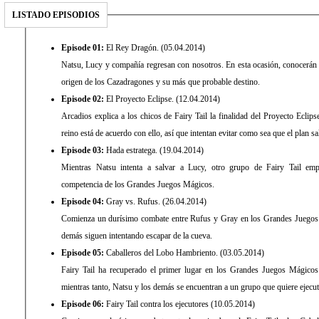
LISTADO EPISODIOS
Episode 01:
El Rey Dragón. (05.04.2014)
Natsu, Lucy y compañía regresan con nosotros. En esta ocasión, conocerán a 
origen de los Cazadragones y su más que probable destino.
Episode 02:
El Proyecto Eclipse. (12.04.2014)
Arcadios explica a los chicos de Fairy Tail la finalidad del Proyecto Eclip
reino está de acuerdo con ello, así que intentan evitar como sea que el plan sa
Episode 03:
Hada estratega. (19.04.2014)
Mientras Natsu intenta a salvar a Lucy, otro grupo de Fairy Tail emp
competencia de los Grandes Juegos Mágicos.
Episode 04:
Gray vs. Rufus. (26.04.2014)
Comienza un durísimo combate entre Rufus y Gray en los Grandes Juegos
demás siguen intentando escapar de la cueva.
Episode 05:
Caballeros del Lobo Hambriento. (03.05.2014)
Fairy Tail ha recuperado el primer lugar en los Grandes Juegos Mágicos 
mientras tanto, Natsu y los demás se encuentran a un grupo que quiere ejecut
Episode 06:
Fairy Tail contra los ejecutores (10.05.2014)