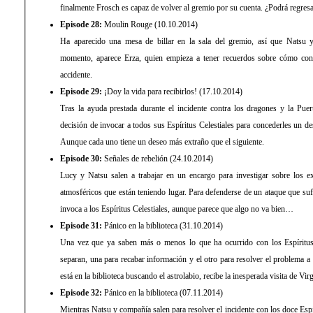
finalmente Frosch es capaz de volver al gremio por su cuenta. ¿Podrá regres
Episode 28:
Moulin Rouge (10.10.2014)
Ha aparecido una mesa de billar en la sala del gremio, así que Natsu 
momento, aparece Erza, quien empieza a tener recuerdos sobre cómo cono
accidente.
Episode 29:
¡Doy la vida para recibirlos! (17.10.2014)
Tras la ayuda prestada durante el incidente contra los dragones y la Pue
decisión de invocar a todos sus Espíritus Celestiales para concederles un 
Aunque cada uno tiene un deseo más extraño que el siguiente.
Episode 30:
Señales de rebelión (24.10.2014)
Lucy y Natsu salen a trabajar en un encargo para investigar sobre los e
atmosféricos que están teniendo lugar. Para defenderse de un ataque que sufr
invoca a los Espíritus Celestiales, aunque parece que algo no va bien…
Episode 31:
Pánico en la biblioteca (31.10.2014)
Una vez que ya saben más o menos lo que ha ocurrido con los Espíritus
separan, una para recabar información y el otro para resolver el problema 
está en la biblioteca buscando el astrolabio, recibe la inesperada visita de Vir
Episode 32:
Pánico en la biblioteca (07.11.2014)
Mientras Natsu y compañía salen para resolver el incidente con los doce Espí