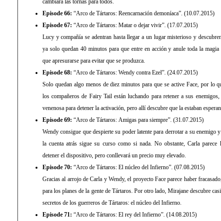
cambiará las tornas para todos.
Episode 66:
“Arco de Tártaros: Reencarnación demoníaca”. (10.07.2015)
Episode 67:
“Arco de Tártaros: Matar o dejar vivir”. (17.07.2015)
Lucy y compañía se adentran hasta llegar a un lugar misterioso y descubren
ya solo quedan 40 minutos para que entre en acción y anule toda la magia d
que apresurarse para evitar que se produzca.
Episode 68:
“Arco de Tártaros: Wendy contra Ezel”. (24.07.2015)
Solo quedan algo menos de diez minutos para que se active Face, por lo q
los compañeros de Fairy Tail están luchando para retener a sus enemigos,
venenosa para detener la activación, pero allí descubre que la estaban espera
Episode 69:
“Arco de Tártaros: Amigas para siempre”. (31.07.2015)
Wendy consigue que despierte su poder latente para derrotar a su enemigo y
la cuenta atrás sigue su curso como si nada. No obstante, Carla parec
detener el dispositivo, pero conllevará un precio muy elevado.
Episode 70:
“Arco de Tártaros: El núcleo del Infierno”. (07.08.2015)
Gracias al arrojo de Carla y Wendy, el proyecto Face parece haber fracasad
para los planes de la gente de Tártaros. Por otro lado, Mirajane descubre ca
secretos de los guerreros de Tártaros: el núcleo del Infierno.
Episode 71:
“Arco de Tártaros: El rey del Infierno”. (14.08.2015)