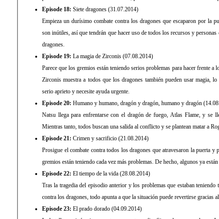
Episode 18:
Siete dragones (31.07.2014)
Empieza un durísimo combate contra los dragones que escaparon por la pu
son inútiles, así que tendrán que hacer uso de todos los recursos y personas
dragones.
Episode 19:
La magia de Zirconis (07.08.2014)
Parece que los gremios están teniendo serios problemas para hacer frente a 
Zirconis muestra a todos que los dragones también pueden usar magia, lo
serio aprieto y necesite ayuda urgente.
Episode 20:
Humano y humano, dragón y dragón, humano y dragón (14.08
Natsu llega para enfrentarse con el dragón de fuego, Atlas Flame, y se ll
Mientras tanto, todos buscan una salida al conflicto y se plantean matar a Ro
Episode 21:
Crimen y sacrificio (21.08.2014)
Prosigue el combate contra todos los dragones que atravesaron la puerta y 
gremios están teniendo cada vez más problemas. De hecho, algunos ya está
Episode 22:
El tiempo de la vida (28.08.2014)
Tras la tragedia del episodio anterior y los problemas que estaban teniend
contra los dragones, todo apunta a que la situación puede revertirse gracias al 
Episode 23:
El prado dorado (04.09.2014)