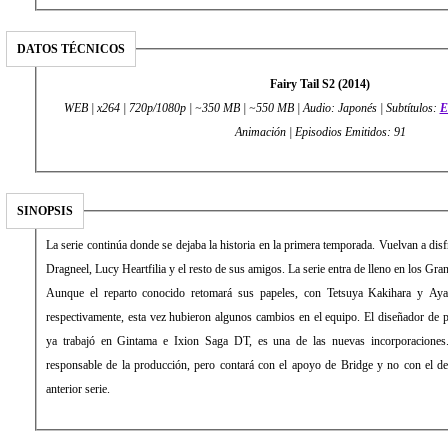
DATOS TÉCNICOS
Fairy Tail S2 (2014)
WEB | x264 | 720p/1080p | ~350 MB | ~550 MB | Audio: Japonés | Subtítulos:
E
Animación | Episodios Emitidos: 91
SINOPSIS
La serie continúa donde se dejaba la historia en la primera temporada. Vuelvan a disf
Dragneel, Lucy Heartfilia y el resto de sus amigos. La serie entra de lleno en los G
Aunque el reparto conocido retomará sus papeles, con Tetsuya Kakihara y A
respectivamente, esta vez hubieron algunos cambios en el equipo. El diseñador de p
ya trabajó en Gintama e Ixion Saga DT, es una de las nuevas incorporaciones.
responsable de la producción, pero contará con el apoyo de Bridge y no con el de
anterior serie.