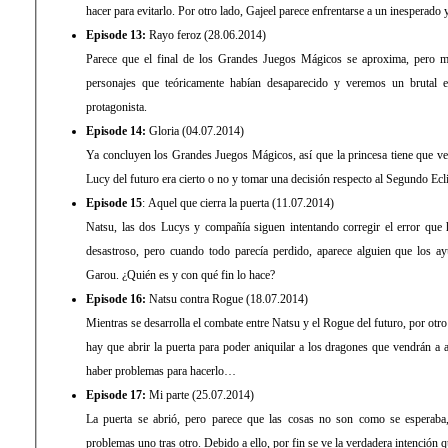
hacer para evitarlo. Por otro lado, Gajeel parece enfrentarse a un inesperado 
Episode 13:
Rayo feroz (28.06.2014)
Parece que el final de los Grandes Juegos Mágicos se aproxima, pero mi
personajes que teóricamente habían desaparecido y veremos un brutal 
protagonista.
Episode 14:
Gloria (04.07.2014)
Ya concluyen los Grandes Juegos Mágicos, así que la princesa tiene que ver 
Lucy del futuro era cierto o no y tomar una decisión respecto al Segundo Ecl
Episode 15
: Aquel que cierra la puerta (11.07.2014)
Natsu, las dos Lucys y compañía siguen intentando corregir el error que h
desastroso, pero cuando todo parecía perdido, aparece alguien que los a
Garou. ¿Quién es y con qué fin lo hace?
Episode 16:
Natsu contra Rogue (18.07.2014)
Mientras se desarrolla el combate entre Natsu y el Rogue del futuro, por otro 
hay que abrir la puerta para poder aniquilar a los dragones que vendrán a 
haber problemas para hacerlo…
Episode 17:
Mi parte (25.07.2014)
La puerta se abrió, pero parece que las cosas no son como se esperaba
problemas uno tras otro. Debido a ello, por fin se ve la verdadera intención q