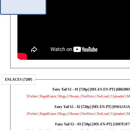
ENLACES (720P)
Fairy Tail S2 – 01 [720p] [MX-ES-EN-PT] [6B62B03
1Fichier
|
RapidGator
|
Mega
|
Oboom
|
FireDrive
|
NetLoad
|
Uploaded
|
M
Fairy Tail S2 – 02 [720p] [MX-EN-PT] [950A2A5A
1Fichier
|
RapidGator
|
Mega
|
Oboom
|
FireDrive
|
NetLoad
|
Uploaded
|
M
Fairy Tail S2 – 03 [720p] [MX-EN-PT] [1D87E1F7