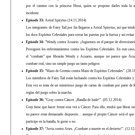
por el camino con la princesa Hisui, quien se propone darles toda la a
incidente.
Episode 33:
Astral Spirytus (14.11.2014)
Los integrantes de Fairy Tail por fin llegaron a Astral Spirytus, así que ten
los doce Espíritus Celestiales para cerrar las puertas por la fuerza y así evita
Episode 34:
“Wendy contra Acuario. ¡Juguemos en el parque de diversiones
Prosiguen los enfrentamientos contra los Espíritus Celestiales. En este caso
el “combate” que librarán Wendy y Acuario, aunque no parece que Acuar
combate real, sino un simple juego un tanto peligros
Episode 35:
“Mazo de Gremio contra Mazo de Espíritus Celestiales”. (28.1
Los miembros de Fairy Tail están luchando contra los Espíritus Celestiales 
Esta vez se trata de un misterioso juego de cartas de combate por parte de
reglas del juego sobre la marcha.
Episode 36:
“Gray contra Cáncer. ¡Batalla de baile!”. (05.12.2014)
Gray tiene que hacer frente esta vez a Cáncer. Para ello, tendrá que librar una
no parece estar demasiado dispuesto… aunque el propio Cáncer será el que
participe en la batalla, le guste o no.
Episode 37:
“Juvia contra Aries. ¡Combate a muerte en el desierto!”. (12.1