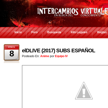
Inicio
Foro
Busqueda
Info Legales
Reglas
enero
elDLIVE (2017) SUBS ESPAÑOL
8
Posteado En:
Anime
por
Equipo IV