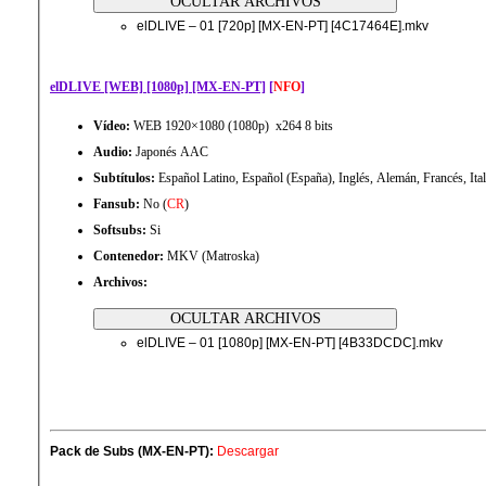
elDLIVE – 01 [720p] [MX-EN-PT] [4C17464E].mkv
elDLIVE [WEB] [1080p] [MX-EN-PT]
[
NFO
]
Vídeo:
WEB 1920×1080 (1080p) x264 8 bits
Audio:
Japonés AAC
Subtítulos:
Español Latino, Español (España), Inglés, Alemán, Francés, Ita
Fansub:
No (
CR
)
Softsubs:
Si
Contenedor:
MKV (Matroska)
Archivos:
elDLIVE – 01 [1080p] [MX-EN-PT] [4B33DCDC].mkv
Pack de Subs (MX-EN-PT):
Descargar