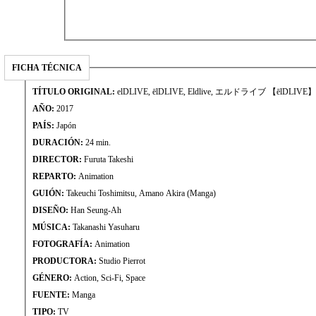
FICHA TÉCNICA
TÍTULO ORIGINAL:
elDLIVE, ēlDLIVE, Eldlive, エルドライブ 【ēlDLIVE】
AÑO:
2017
PAÍS:
Japón
DURACIÓN:
24 min.
DIRECTOR:
Furuta Takeshi
REPARTO:
Animation
GUIÓN:
Takeuchi Toshimitsu, Amano Akira (Manga)
DISEÑO:
Han Seung-Ah
MÚSICA:
Takanashi Yasuharu
FOTOGRAFÍA:
Animation
PRODUCTORA:
Studio Pierrot
GÉNERO:
Action, Sci-Fi, Space
FUENTE:
Manga
TIPO:
TV