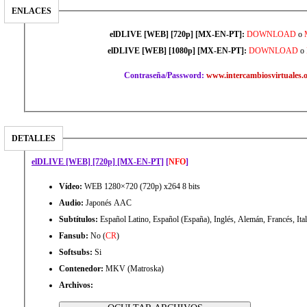
ENLACES
elDLIVE [WEB] [720p] [MX-EN-PT]:
DOWNLOAD
o
elDLIVE [WEB] [1080p] [MX-EN-PT]:
DOWNLOAD
o
Contraseña/Password:
www.intercambiosvirtuales.
DETALLES
elDLIVE [WEB] [720p] [MX-EN-PT]
[
NFO
]
Vídeo:
WEB 1280×720 (720p) x264 8 bits
Audio:
Japonés AAC
Subtítulos:
Español Latino, Español (España), Inglés, Alemán, Francés, Ita
Fansub:
No (
CR
)
Softsubs:
Si
Contenedor:
MKV (Matroska)
Archivos: