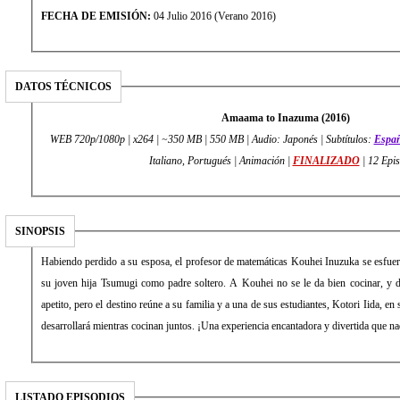
FECHA DE EMISIÓN:
04 Julio 2016 (Verano 2016)
DATOS TÉCNICOS
Amaama to Inazuma (2016)
WEB 720p/1080p | x264 | ~350 MB | 550 MB | Audio: Japonés | Subtítulos:
Españ
Italiano, Portugués | Animación |
FINALIZADO
| 12 Epi
SINOPSIS
Habiendo perdido a su esposa, el profesor de matemáticas Kouhei Inuzuka se esfuerz
su joven hija Tsumugi como padre soltero. A Kouhei no se le da bien cocinar, y 
apetito, pero el destino reúne a su familia y a una de sus estudiantes, Kotori Iida, en 
desarrollará mientras cocinan juntos. ¡Una experiencia encantadora y divertida que na
LISTADO EPISODIOS