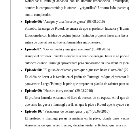
Kotori ve a Tsumugi andando con un hombre desconocido. Preocupada,
hombre le compra comida y le ofrece… ¿cigarrillos? Por otro lado, parece 
son… complicadas.
Episode 06:
“Amigos y una fiesta de gyoza” (08.08.2016)
Shinobu, la amiga de Kotori, se entera de que el profesor Inuzuka y Tsumu
Emocionada con la idea de cocinar juntos, Shinobu propone hacer una fiesta
entera de que tal vez no fue tan buena idea entrometerse.
Episode 07:
“Gohei mochi y una gran aventura” (15.08.2016)
Aunque el profesor Inuzuka siempre está lleno de energía, hasta él se pone
entonces cuando Tsumugi aprovechará para embarcarse en una aventura y enc
Episode 08:
“El guiso de calamar y taro que sigue rico hasta el otro día” (2
Es el día de llevar a la familia en el jardín de Tsumugi, así que el profesor
para asistir. Luego Tsumugi le pide que prepare un platillo de calamar para r
Episode 09:
“Nuestro curry casero” (29.08.2016)
El profesor Inuzuka encuentra el libro de recetas de su esposa, en el que d
que tanto les gusta a Tsumugi y a él, así que le pide a Kotori que le ayude a r
Episode 10:
“Vacaciones de verano, gatos y aji” (05.09.2016)
El profesor y Tsumugi pasan la mañana en la playa, donde unos vecino
Aprovechando que están frescos, deciden visitar a Kotori, que está con