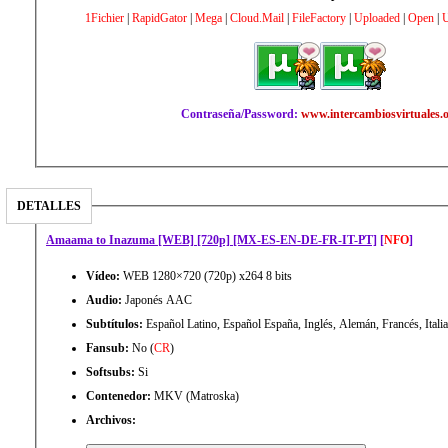
1Fichier
|
RapidGator
|
Mega
|
Cloud.Mail
|
FileFactory
|
Uploaded
|
Open
|
Contraseña/Password:
www.intercambiosvirtuales.
DETALLES
Amaama to Inazuma [WEB] [720p] [MX-ES-EN-DE-FR-IT-PT]
[
NFO
]
Vídeo:
WEB 1280×720 (720p) x264 8 bits
Audio:
Japonés AAC
Subtítulos:
Español Latino, Español España, Inglés, Alemán, Francés, Itali
Fansub:
No (
CR
)
Softsubs:
Si
Contenedor:
MKV (Matroska)
Archivos: