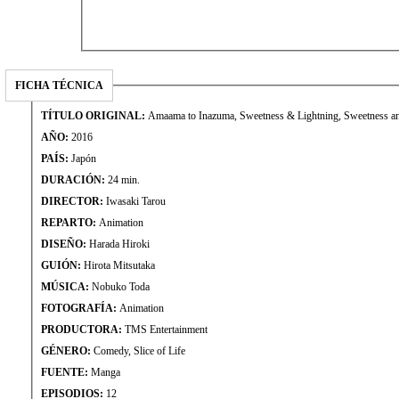
FICHA TÉCNICA
TÍTULO ORIGINAL:
Amaama to Inazuma, Sweetness & Lightning, Sweetnes
AÑO:
2016
PAÍS:
Japón
DURACIÓN:
24 min.
DIRECTOR:
Iwasaki Tarou
REPARTO:
Animation
DISEÑO:
Harada Hiroki
GUIÓN:
Hirota Mitsutaka
MÚSICA:
Nobuko Toda
FOTOGRAFÍA:
Animation
PRODUCTORA:
TMS Entertainment
GÉNERO:
Comedy, Slice of Life
FUENTE:
Manga
EPISODIOS:
12