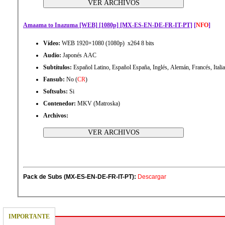
Amaama to Inazuma [WEB] [1080p] [MX-ES-EN-DE-FR-IT-PT]
[
NFO
]
Vídeo:
WEB 1920×1080 (1080p) x264 8 bits
Audio:
Japonés AAC
Subtítulos:
Español Latino, Español España, Inglés, Alemán, Francés, Itali
Fansub:
No (
CR
)
Softsubs:
Si
Contenedor:
MKV (Matroska)
Archivos:
Pack de Subs (MX-ES-EN-DE-FR-IT-PT):
Descargar
IMPORTANTE