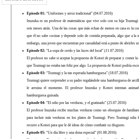
Episode 01:
“Uniformes y arroz tradicional” (04.07.2016)
Inuzuka es un profesor de matemáticas que vive solo con su hija Tsumugi 
seis meses atrás. Una de las cosas que más echan de menos en casa es la co
que él no sabe cocinar y depende solo de comida preparada, algo que a la n
embargo, una joven que encuentran por casualidad está a punto de abrirles u
Episode 02:
“La sopa de cerdo y las luces del local” (11.07.2016)
El profesor no sabe si aceptar la propuesta de Kotori de preparar y comer la
que Tsumugi no estaba tan feliz por algo. La propuesta de Kotori podría esco
Episode 03:
“Tsumugi y la tan esperada hamburguesa” (18.07.2016)
Tsumugi quiere sorprender a su padre regalándole una hamburguesa de arcil
le arruina el momento. El profesor Inuzuka y Kotori intentan animarl
hamburguesa guisada.
Episode 04:
“El odio por las verduras, y el gratinado” (25.07.2016)
El profesor Inuzuka recibe muchas verduras como un obsequio de familiar
para incluir más verduras en los platos de Tsumugi. Pero Tsumugi odia l
recurre a Kotori para que le dé ideas de cómo combatir su disgusto.
Episode 05:
“Un día libre y una dona especial” (01.08.2016)