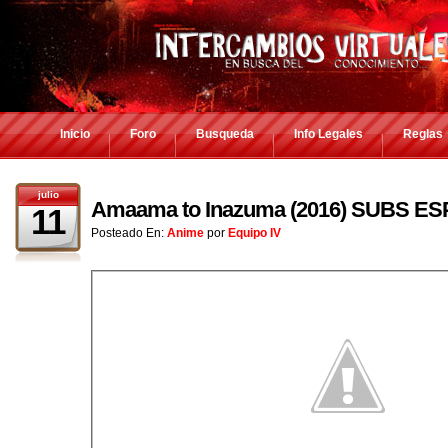
Inicio
Foro
Busqueda
Info Legales
Reglas
julio
Amaama to Inazuma (2016) SUBS E
11
Posteado En:
Anime
por
Equipo IV