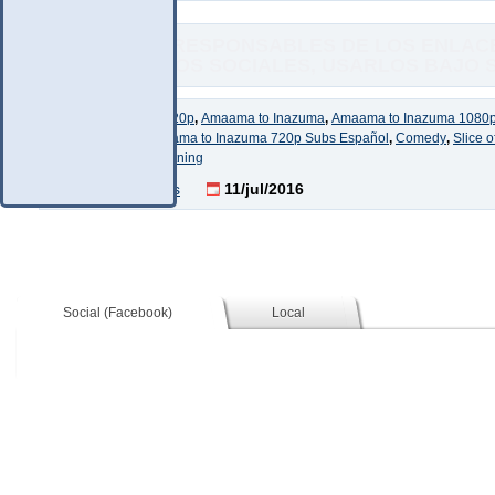
NO SOMOS RESPONSABLES DE LOS ENLACE
COMENTARIOS SOCIALES, USARLOS BAJO SU
Etiquetas:
1080p
,
720p
,
Amaama to Inazuma
,
Amaama to Inazuma 1080p
Inazuma 720p
,
Amaama to Inazuma 720p Subs Español
,
Comedy
,
Slice o
Sweetness and Lightning
21 Comentarios
11/jul/2016
Social (Facebook)
Local