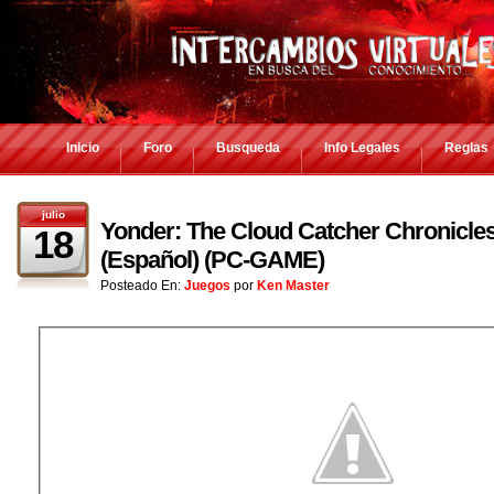
Inicio
Foro
Busqueda
Info Legales
Reglas
julio
Yonder: The Cloud Catcher Chronicles
18
(Español) (PC-GAME)
Posteado En:
Juegos
por
Ken Master