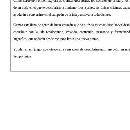
Como héroe de Yonder, explorarás Gemea, descubrirás los secretos de la isla y los mi
de un viaje en el que te descubrirás a ti mismo. Los Sprites, las únicas criaturas capac
ayudarán a convertirte en el campeón de la isla y a salvar a toda Gemea.
Gemea está llena de gente de buen corazón que ha sufrido muchas dificultades desde
contribuir con la isla recolectando, creando, cocinando, pescando y fermentand
lugareños, que te darán desde recursos hasta una nueva granja.
Yonder es un juego que ofrece una sensación de descubrimiento, envuelto en una
tiempo única.