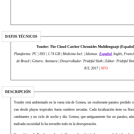
DATOS TÉCNICOS
Yonder: The Cloud Catcher Chronicles Multilenguaje (Españ
Plataforma: PC | ISO | 1.74 GB | Medicina Incl. | Idiomas:
Español
, Inglés, Franc
de Brasil | Género: Aventura | Desarrollador: Prideful Sloth | Editor: Prideful Sloth | Fecha de lanzamiento: 18
JUL 2017 |
NFO
DESCRIPCIÓN
Yonder está ambientado en la vasta isla de Gemea, un exuberante paraíso perdido c
van desde playas tropicales hasta cumbres nevadas. Cada localización tiene su flor
cambiantes y un ciclo de noche y día. Gemea, que antiguamente fue un paraíso, aún
malvada oscuridad lo ha envuelto todo en la desesperación.