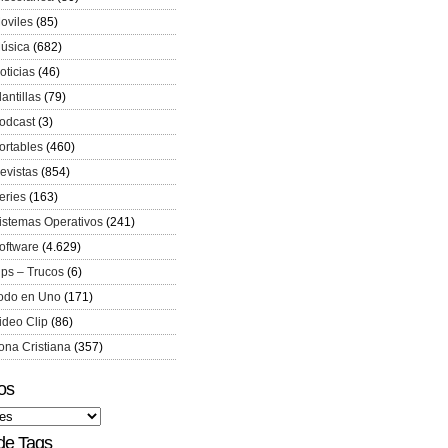
oviles
(85)
úsica
(682)
oticias
(46)
lantillas
(79)
odcast
(3)
ortables
(460)
evistas
(854)
eries
(163)
istemas Operativos
(241)
oftware
(4.629)
ips – Trucos
(6)
odo en Uno
(171)
ideo Clip
(86)
ona Cristiana
(357)
os
de Tags