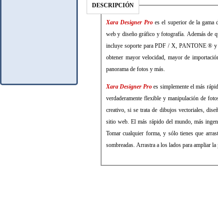
DESCRIPCIÓN
Xara Designer Pro
es el superior de la gama de
web y diseño gráfico y fotografía. Además de qu
incluye soporte para PDF / X, PANTONE ® y las
obtener mayor velocidad, mayor de importación 
panorama de fotos y más.
Xara Designer Pro
es simplemente el más rápid
verdaderamente flexible y manipulación de fotos
creativo, si se trata de dibujos vectoriales, d
sitio web. El más rápido del mundo, más ingeni
Tomar cualquier forma, y sólo tienes que arras
sombreadas. Arrastra a los lados para ampliar la