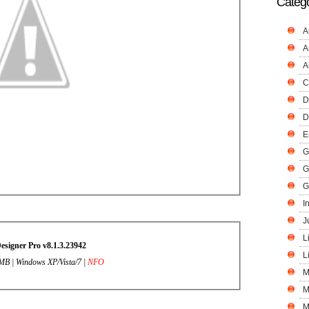
Catego
A
A
A
C
D
D
E
G
G
G
I
J
L
esigner Pro v8.1.3.23942
L
 MB |
Windows XP/Vista/7
|
NFO
M
M
M