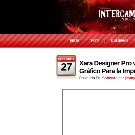
Inicio
Foro
Busqueda
septiembre
Xara Designer Pro v
27
Gráfico Para la Imp
Posteado En:
Software
por
jimmy