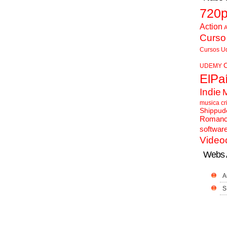
720
Action
A
Curso
Cursos U
UDEMY
ElPa
Indie
musica cr
Shippud
Roman
softwar
Video
Webs 
A
S