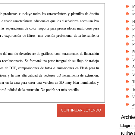
M
 productos e incluye todas las características y plantillas de diseño
M
e añade características adicionales que los diseñadores necesitan Pro
N
 separaciones de color, soporte para procesadores multi-core para
P
/ exportación de filtros, una versión profesional de la herramienta
P
P
R
o del mundo de software de gráficos, con herramientas de ilustración
S
 revolucionario. Se formará una parte integral de su flujo de trabajo
S
iseños de DTP, composiciones de fotos o animaciones en Flash para tu
S
osa, y la más alta calidad de vectores 3D herramienta de extrusión.
T
trar en la cara para crear una versión en 3D muy bien iluminadas y
T
 profundidad de la extrusión. No podría ser más sencillo.
V
Z
CONTINUAR LEYENDO
Archiv
Nube 