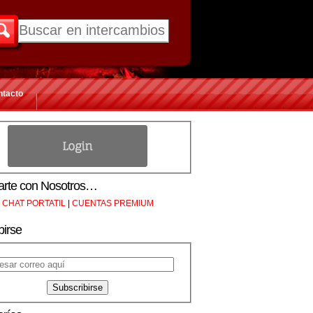
ntacto
rte con Nosotros…
CHAT PORTATIL
|
CUENTAS PREMIUM
birse