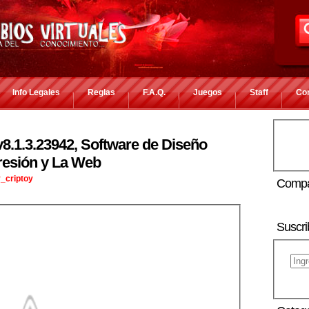
Info Legales
Reglas
F.A.Q.
Juegos
Staff
Co
8.1.3.23942, Software de Diseño
resión y La Web
_criptoy
Compa
Suscri