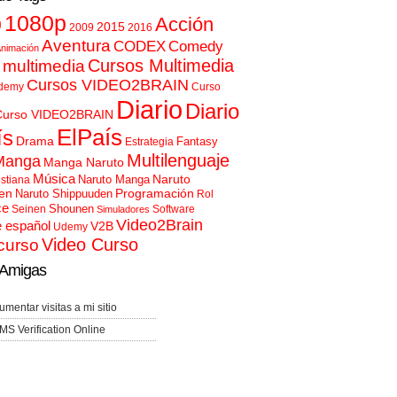
p
1080p
Acción
2015
2009
2016
Aventura
CODEX
Comedy
nimación
Cursos Multimedia
 multimedia
Cursos VIDEO2BRAIN
demy
Curso
Diario
Diario
Curso VIDEO2BRAIN
ElPaís
ís
Drama
Fantasy
Estrategia
Multilenguaje
Manga
Manga Naruto
Música
Naruto
Naruto Manga
istiana
en
Programación
Naruto Shippuuden
Rol
ce
Shounen
Seinen
Software
Simuladores
Video2Brain
e español
V2B
Udemy
Video Curso
curso
Amigas
umentar visitas a mi sitio
MS Verification Online