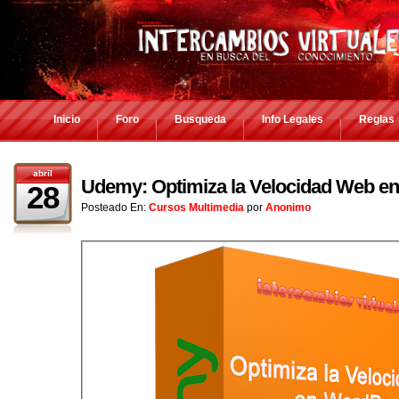
Inicio
Foro
Busqueda
Info Legales
Reglas
abril
Udemy: Optimiza la Velocidad Web e
28
Posteado En:
Cursos Multimedia
por
Anonimo