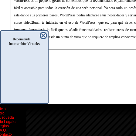
WordPress es un pequeño gestor de contenidos que ha revolucionado el panorama de p
fácil y accesible para todos la creación de una web personal. Ya seas todo un prof
está dando sus primeros pasos, WordPress podrá adaptarse a tus necesidades y servirt
curso video2brain te iniciarás en el uso de WordPress, qué es, para qué sirve, 
funciona. Aprenderás lo fácil que es añadir funcionalidades, realizar tareas de man
spam. Todo, explicado desde un punto de vista que no requiere de amplios conocimie
Recomienda
IntercambiosVirtuales
icio
oro
usqueda
nfo Legales
eglas
.A.Q.
ontacto