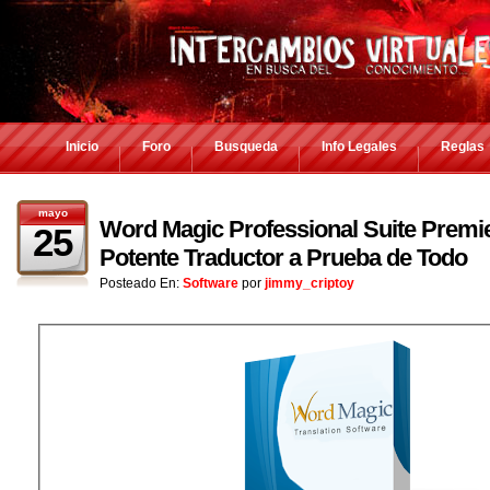
Inicio
Foro
Busqueda
Info Legales
Reglas
mayo
Word Magic Professional Suite Premie
25
Potente Traductor a Prueba de Todo
Posteado En:
Software
por
jimmy_criptoy