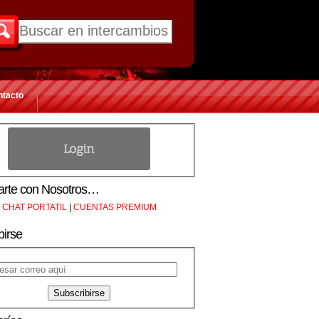
ntacto
rte con Nosotros…
CHAT PORTATIL
|
CUENTAS PREMIUM
birse