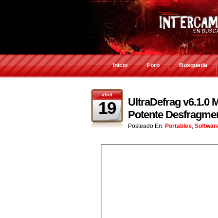
Inicio
Foro
Busqueda
abril
UltraDefrag v6.1.0 M
19
Potente Desfragmen
Posteado En:
Portables
,
Softwar