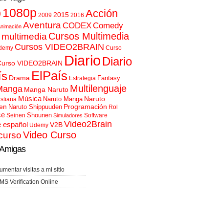
p
1080p
Acción
2015
2009
2016
Aventura
CODEX
Comedy
nimación
Cursos Multimedia
 multimedia
Cursos VIDEO2BRAIN
demy
Curso
Diario
Diario
Curso VIDEO2BRAIN
ElPaís
ís
Drama
Fantasy
Estrategia
Multilenguaje
Manga
Manga Naruto
Música
Naruto
Naruto Manga
istiana
en
Programación
Naruto Shippuuden
Rol
ce
Shounen
Seinen
Software
Simuladores
Video2Brain
e español
V2B
Udemy
Video Curso
curso
Amigas
umentar visitas a mi sitio
MS Verification Online