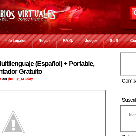
Info Legales
Reglas
F.A.Q.
Juegos
Staff
Co
ultilenguaje (Español) + Portable,
tador Gratuito
e
por
jimmy_criptoy
Compa
Suscri