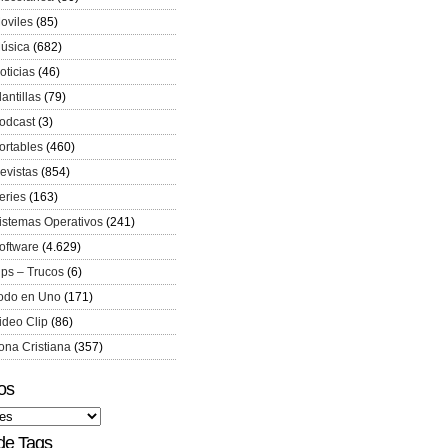
oviles
(85)
úsica
(682)
oticias
(46)
lantillas
(79)
odcast
(3)
ortables
(460)
evistas
(854)
eries
(163)
istemas Operativos
(241)
oftware
(4.629)
ips – Trucos
(6)
odo en Uno
(171)
ideo Clip
(86)
ona Cristiana
(357)
os
de Tags