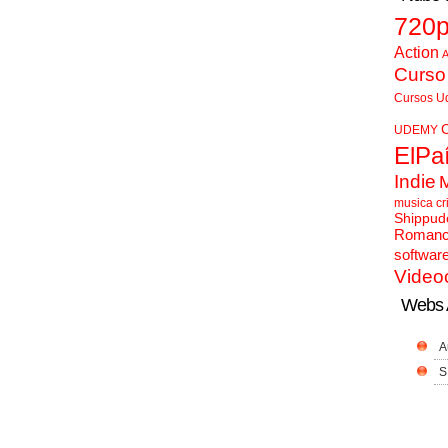
720
Action
A
Curso
Cursos U
UDEMY
ElPa
Indie
musica cr
Shippud
Roman
softwar
Video
Webs 
A
S