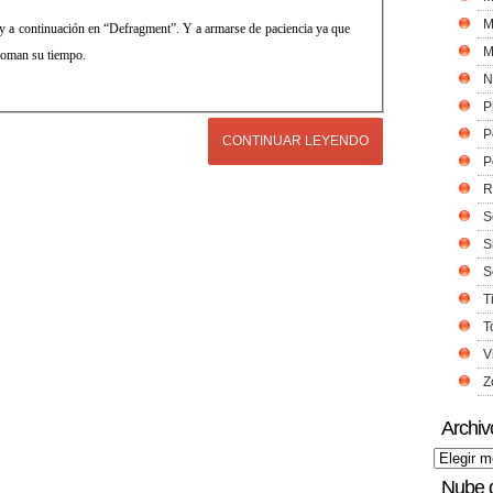
M
” y a continuación en “Defragment”. Y a armarse de paciencia ya que
M
toman su tiempo.
N
P
P
CONTINUAR LEYENDO
P
R
S
S
S
T
T
V
Z
Archiv
Nube 