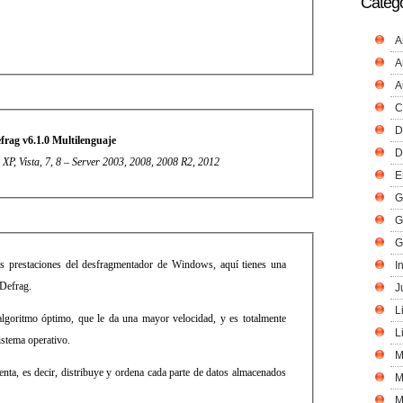
Catego
A
A
A
C
D
frag v6.1.0 Multilenguaje
D
 XP, Vista, 7, 8 – Server 2003, 2008, 2008 R2, 2012
E
G
G
G
as prestaciones del desfragmentador de Windows, aquí tienes una
I
aDefrag.
J
L
lgoritmo óptimo, que le da una mayor velocidad, y es totalmente
L
istema operativo.
M
enta, es decir, distribuye y ordena cada parte de datos almacenados
M
M