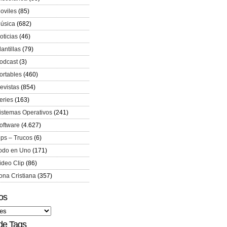
oviles
(85)
úsica
(682)
oticias
(46)
lantillas
(79)
odcast
(3)
ortables
(460)
evistas
(854)
eries
(163)
istemas Operativos
(241)
oftware
(4.627)
ips – Trucos
(6)
odo en Uno
(171)
ideo Clip
(86)
ona Cristiana
(357)
os
de Tags