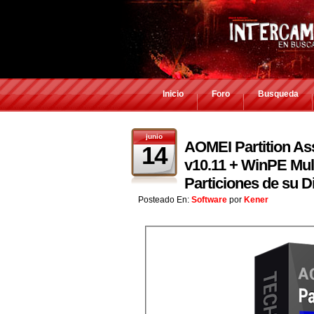
Inicio
Foro
Busqueda
junio
AOMEI Partition Ass
14
v10.11 + WinPE Mult
Particiones de su D
Posteado En:
Software
por
Kener