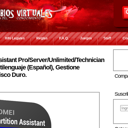
Info Legales
Reglas
F.A.Q.
Juegos
Staff
Co
istant Pro/Server/Unlimited/Technician
ilenguaje (Español), Gestione
isco Duro.
Compa
Suscri