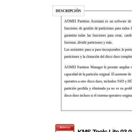
DESCRIPCIÓN
AOMEI Partition Assistant es un software de p
funciones de gestión de particiones para todos
garantiza todas las funciones para crear, cambi
fusionar, dividir particiones y más.
Los asistentes paso a paso incorporados le permi
particiones y la clonación del disco duro complet
AOMEI Partition Manager le permite ampliar rá
capacidad de la partición original. El asistente d
operativo a otro disco duro, incluidos SSD y HDD
partición perdida y eliminada ya no es su prob
disco duro incluso si el sistema operativo original
febrero
KMS Tools Lite 03.0