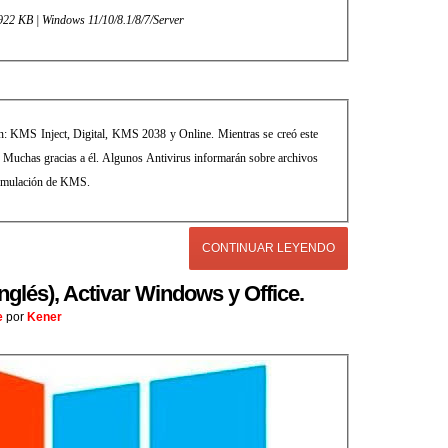
 922 KB | Windows 11/10/8.1/8/7/Server
ón: KMS Inject, Digital, KMS 2038 y Online. Mientras se creó este
06. Muchas gracias a él. Algunos Antivirus informarán sobre archivos
a emulación de KMS.
CONTINUAR LEYENDO
nglés), Activar Windows y Office.
e
por
Kener