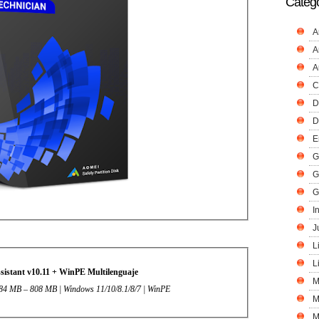
Catego
A
A
A
C
D
D
E
G
G
G
I
J
L
L
istant v10.11 + WinPE Multilenguaje
M
 | 84 MB – 808 MB | Windows 11/10/8.1/8/7 | WinPE
M
M