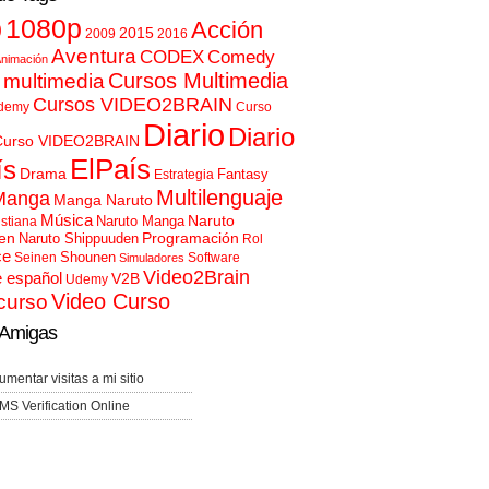
p
1080p
Acción
2015
2009
2016
Aventura
CODEX
Comedy
nimación
Cursos Multimedia
 multimedia
Cursos VIDEO2BRAIN
demy
Curso
Diario
Diario
Curso VIDEO2BRAIN
ElPaís
ís
Drama
Fantasy
Estrategia
Multilenguaje
Manga
Manga Naruto
Música
Naruto
Naruto Manga
istiana
en
Programación
Naruto Shippuuden
Rol
ce
Shounen
Seinen
Software
Simuladores
Video2Brain
e español
V2B
Udemy
Video Curso
curso
Amigas
umentar visitas a mi sitio
MS Verification Online