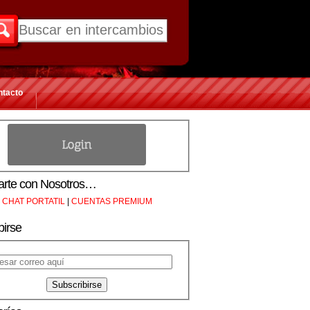
ntacto
rte con Nosotros…
CHAT PORTATIL
|
CUENTAS PREMIUM
birse