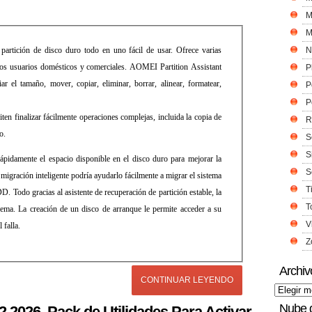
M
M
artición de disco duro todo en uno fácil de usar. Ofrece varias
N
 los usuarios domésticos y comerciales. AOMEI Partition Assistant
P
ar el tamaño, mover, copiar, eliminar, borrar, alinear, formatear,
P
P
ten finalizar fácilmente operaciones complejas, incluida la copia de
R
o.
S
S
pidamente el espacio disponible en el disco duro para mejorar la
S
e migración inteligente podría ayudarlo fácilmente a migrar el sistema
T
. Todo gracias al asistente de recuperación de partición estable, la
T
lema. La creación de un disco de arranque le permite acceder a su
V
 falla.
Z
Archiv
CONTINUAR LEYENDO
Nube 
2.2026, Pack de Utilidades Para Activar