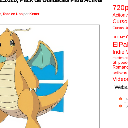
720
e
,
Todo en Uno
por
Kener
Action
A
Curso
Cursos U
UDEMY
ElPa
Indie
musica cr
Shippud
Roman
softwar
Video
Webs 
A
S