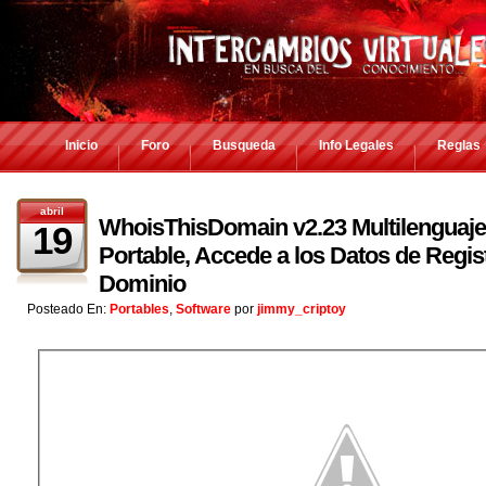
Inicio
Foro
Busqueda
Info Legales
Reglas
abril
WhoisThisDomain v2.23 Multilenguaje
19
Portable, Accede a los Datos de Regis
Dominio
Posteado En:
Portables
,
Software
por
jimmy_criptoy