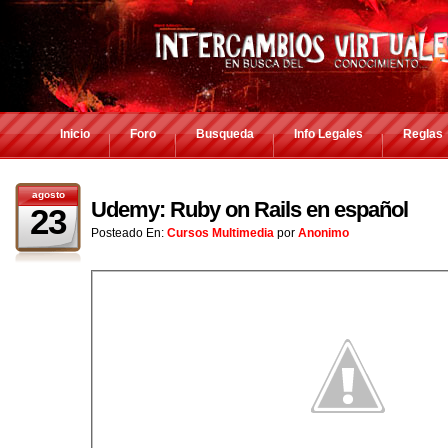
Inicio
Foro
Busqueda
Info Legales
Reglas
agosto
Udemy: Ruby on Rails en español
23
Posteado En:
Cursos Multimedia
por
Anonimo