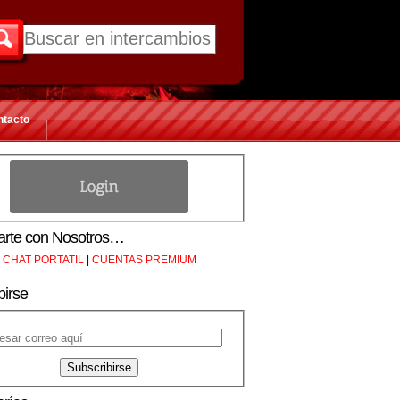
ntacto
rte con Nosotros…
CHAT PORTATIL
|
CUENTAS PREMIUM
birse