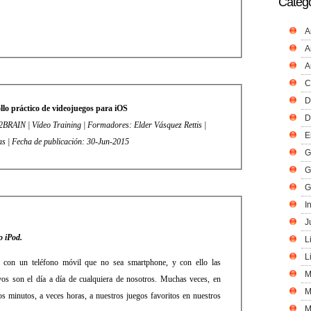
Catego
A
A
A
C
D
ollo práctico de videojuegos para iOS
D
E
s | Fecha de publicación: 30-Jun-2015
G
G
G
I
J
o iPod.
L
L
 con un teléfono móvil que no sea smartphone, y con ello las
M
ivos son el día a día de cualquiera de nosotros. Muchas veces, en
M
s minutos, a veces horas, a nuestros juegos favoritos en nuestros
M