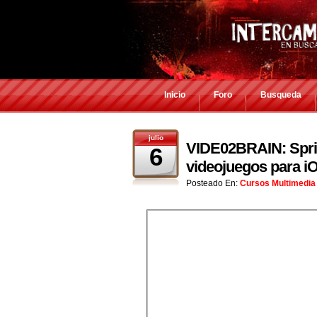
Inicio
Foro
Busqueda
julio
VIDE02BRAIN: Sprite
6
videojuegos para i
Posteado En:
Cursos Multimedia