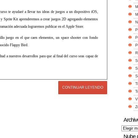
M
rso te ayudaré a llevar tus ideas de juegos a un dispositivo iOS,
M
 y Sprite Kit aprenderemos a crear juegos 2D agregando elementos
N
ramación adecuada lograremos publicar en el Apple Store.
P
illo juego en el que caen elementos, un space shooter con fondo
P
onocido Flappy Bird.
P
R
tad a nuestros desarrollos para que al final del curso seas capaz de
S
S
S
T
CONTINUAR LEYENDO
T
V
Z
Archiv
Nube 