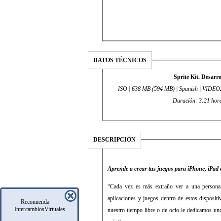
DATOS TÉCNICOS
Sprite Kit. Desarr
ISO | 638 MB (594 MB) | Spanish | VIDEO2BRAIN | Vídeo Training | Formadores: Elder Vásquez Rettis |
Duración: 3:21 hora
DESCRIPCIÓN
Aprende a crear tus juegos para iPhone, iPad 
“Cada vez es más extraño ver a una persona
aplicaciones y juegos dentro de estos disposit
Recomienda
IntercambiosVirtuales
nuestro tiempo libre o de ocio le dedicamos uno