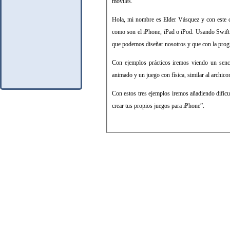
móviles.
Hola, mi nombre es Elder Vásquez y con este cu
como son el iPhone, iPad o iPod. Usando Swift
que podemos diseñar nosotros y que con la prog
Con ejemplos prácticos iremos viendo un senc
animado y un juego con física, similar al archic
Con estos tres ejemplos iremos añadiendo dificul
crear tus propios juegos para iPhone”.