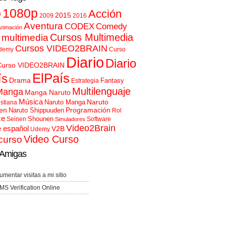
p
1080p
Acción
2015
2009
2016
Aventura
CODEX
Comedy
nimación
Cursos Multimedia
 multimedia
Cursos VIDEO2BRAIN
demy
Curso
Diario
Diario
Curso VIDEO2BRAIN
ElPaís
ís
Drama
Fantasy
Estrategia
Multilenguaje
Manga
Manga Naruto
Música
Naruto
Naruto Manga
istiana
en
Programación
Naruto Shippuuden
Rol
ce
Shounen
Seinen
Software
Simuladores
Video2Brain
e español
V2B
Udemy
Video Curso
curso
Amigas
umentar visitas a mi sitio
MS Verification Online