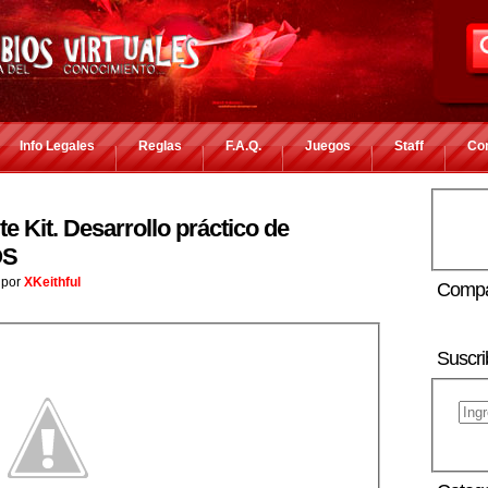
Info Legales
Reglas
F.A.Q.
Juegos
Staff
Co
 Kit. Desarrollo práctico de
OS
por
XKeithful
Compa
Suscri