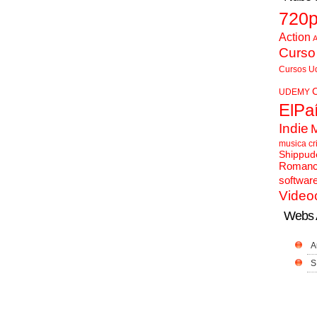
720
Action
A
Curso
Cursos U
UDEMY
ElPa
Indie
musica cr
Shippud
Roman
softwar
Video
Webs 
A
S