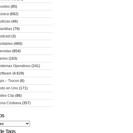
oviles
(85)
úsica
(682)
oticias
(46)
lantillas
(79)
odcast
(3)
ortables
(460)
evistas
(854)
eries
(163)
istemas Operativos
(241)
oftware
(4.629)
ips – Trucos
(6)
odo en Uno
(171)
ideo Clip
(86)
ona Cristiana
(357)
os
de Tags