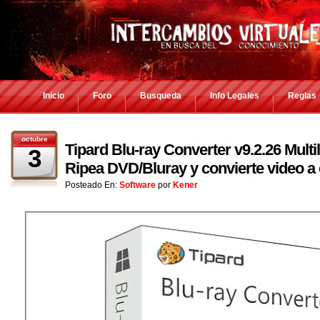
Inicio
Foro
Busqueda
Info Legales
Reglas
octubre
Tipard Blu-ray Converter v9.2.26 Multi
3
Ripea DVD/Bluray y convierte video a 
Posteado En:
Software
por
Kener