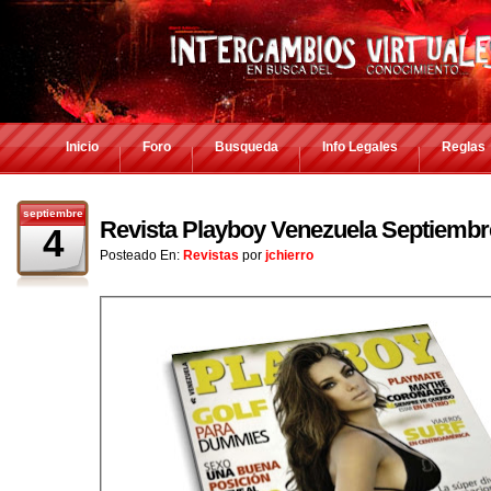
Inicio
Foro
Busqueda
Info Legales
Reglas
septiembre
Revista Playboy Venezuela Septiembr
4
Posteado En:
Revistas
por
jchierro