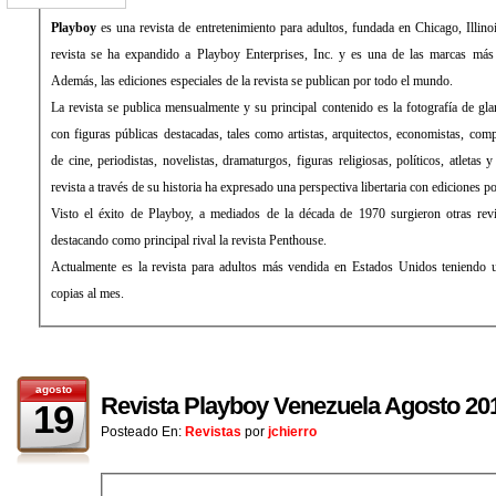
Playboy
es una revista de entretenimiento para adultos, fundada en Chicago, Illi
revista se ha expandido a Playboy Enterprises, Inc. y es una de las marcas más 
Además, las ediciones especiales de la revista se publican por todo el mundo.
La revista se publica mensualmente y su principal contenido es la fotografía de gl
con figuras públicas destacadas, tales como artistas, arquitectos, economistas, comp
de cine, periodistas, novelistas, dramaturgos, figuras religiosas, políticos, atletas 
revista a través de su historia ha expresado una perspectiva libertaria con ediciones pol
Visto el éxito de Playboy, a mediados de la década de 1970 surgieron otras revi
destacando como principal rival la revista Penthouse.
Actualmente es la revista para adultos más vendida en Estados Unidos teniendo u
copias al mes.
agosto
Revista Playboy Venezuela Agosto 20
19
Posteado En:
Revistas
por
jchierro