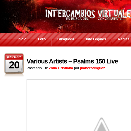
Inicio
Foro
Busqueda
Info Legales
Reglas
diciembre
Various Artists – Psalms 150 Live
20
Posteado En:
Zona Cristiana
por
juancrodriguez