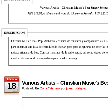
Various Artists – Christian Music’s Best Singer-Songw
MP3 | 192kbps | Praise and Worship | Starsong Records | USA | 201
DESCRIPCIÓN
Christian Music’s Best Pop, Alabanza y Música de cantantes y compositores es la serie de colección perfecta no sólo
para construir una lista de reproducción estelar, pero para asegurarse de tener las mejores canciones y artistas en la
música cristiana de hoy. Con sus favoritos de la radio actual, así como éxitos de los últimos años, mejor serie de la
música cristiana es el regalo perfecto para usted o un amigo.
diciembre
Various Artists – Christian Music’s Be
18
Posteado En:
Zona Cristiana
por
juancrodriguez