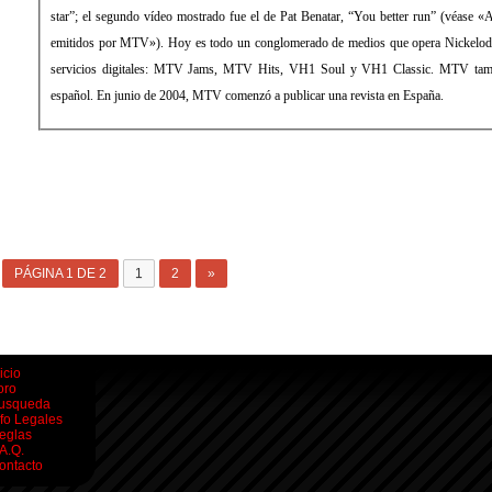
star”; el segundo vídeo mostrado fue el de Pat Benatar, “You better run” (véase 
emitidos por MTV»). Hoy es todo un conglomerado de medios que opera Nickelod
servicios digitales: MTV Jams, MTV Hits, VH1 Soul y VH1 Classic. MTV tambi
español. En junio de 2004, MTV comenzó a publicar una revista en España.
PÁGINA 1 DE 2
1
2
»
icio
oro
usqueda
nfo Legales
eglas
.A.Q.
ontacto