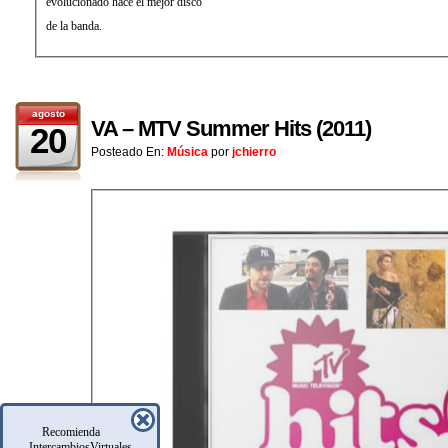
evolucionado hace el mejor disco
de la banda.
agosto
VA – MTV Summer Hits (2011)
20
Posteado En:
Música
por
jchierro
Recomienda
IntercambiosVirtuales