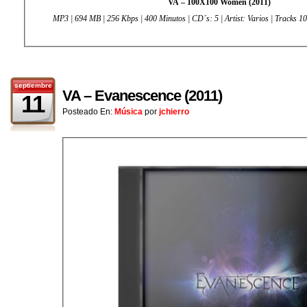
VA – 100X100 Women (2011)
MP3 | 694 MB | 256 Kbps | 400 Minutos | CD´s: 5 | Artist: Varios | Tracks 10
septiembre
VA – Evanescence (2011)
11
Posteado En:
Música
por
jchierro