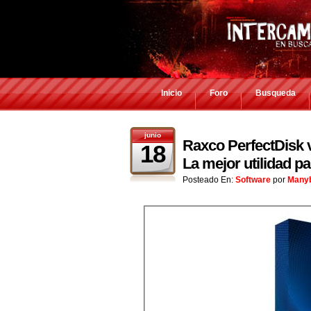
Inicio
Foro
Busqueda
junio
Raxco PerfectDisk v
18
La mejor utilidad pa
Posteado En:
Software
por
Manyb