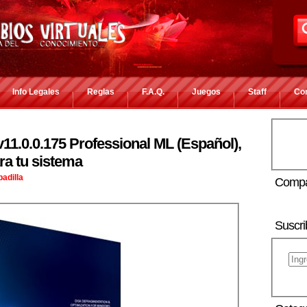
Info Legales
Reglas
F.A.Q.
Juegos
Staff
Co
11.0.0.175 Professional ML (Español),
ra tu sistema
adilla
Compa
Suscri