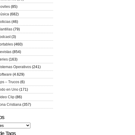
oviles
(85)
úsica
(682)
oticias
(46)
lantillas
(79)
odcast
(3)
ortables
(460)
evistas
(854)
eries
(163)
istemas Operativos
(241)
oftware
(4.629)
ips – Trucos
(6)
odo en Uno
(171)
ideo Clip
(86)
ona Cristiana
(357)
os
de Tags