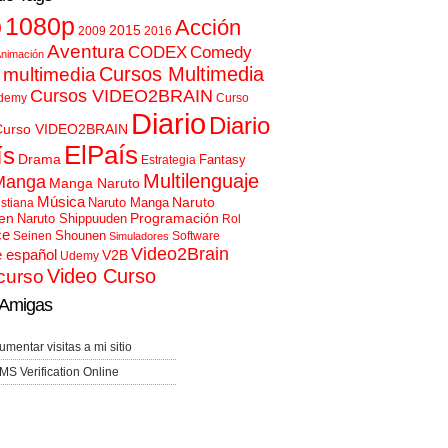
p
1080p
Acción
2015
2009
2016
Aventura
CODEX
Comedy
nimación
Cursos Multimedia
 multimedia
Cursos VIDEO2BRAIN
demy
Curso
Diario
Diario
Curso VIDEO2BRAIN
ElPaís
ís
Drama
Fantasy
Estrategia
Multilenguaje
Manga
Manga Naruto
Música
Naruto
Naruto Manga
istiana
en
Programación
Naruto Shippuuden
Rol
ce
Shounen
Seinen
Software
Simuladores
Video2Brain
e español
V2B
Udemy
Video Curso
curso
Amigas
umentar visitas a mi sitio
MS Verification Online