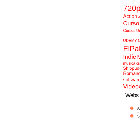
720
Action
A
Curso
Cursos U
UDEMY
ElPa
Indie
musica cr
Shippud
Roman
softwar
Video
Webs 
A
S