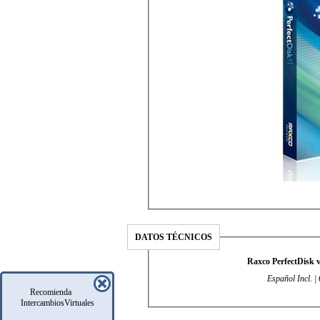
DATOS TÉCNICOS
Raxco PerfectDisk v
Español Incl. | 
Recomienda
IntercambiosVirtuales