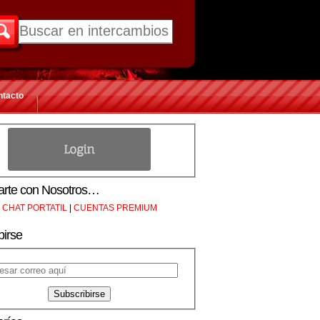
ntacto
rte con Nosotros…
CHAT PORTATIL
|
CUENTAS PREMIUM
birse