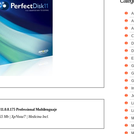
Catego
A
A
A
C
D
D
E
G
G
G
I
J
L
11.0.0.175 Professional Multilenguaje
L
65 Mb | Xp/Vista/7 | Medicina Incl.
M
M
M