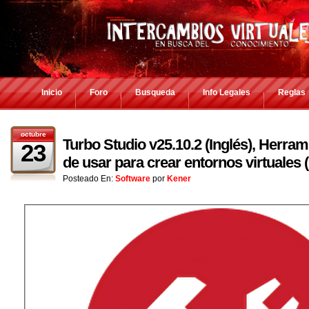
Inicio
Foro
Busqueda
Info Legales
Reglas
octubre
Turbo Studio v25.10.2 (Inglés), Herrami
23
de usar para crear entornos virtuales (
Posteado En:
Software
por
Kener