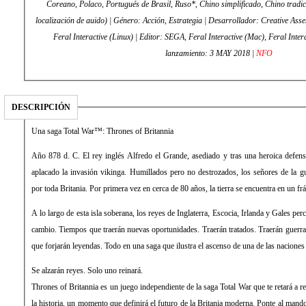
Coreano, Polaco, Portugués de Brasil, Ruso*, Chino simplificado, Chino tradi
localización de auido) | Género: Acción, Estrategia | Desarrollador: Creative Asse
Feral Interactive (Linux) | Editor: SEGA, Feral Interactive (Mac), Feral Inter
lanzamiento: 3 MAY 2018 |
NFO
DESCRIPCIÓN
Una saga Total War™: Thrones of Britannia
Año 878 d. C. El rey inglés Alfredo el Grande, asediado y tras una heroica defensa
aplacado la invasión vikinga. Humillados pero no destrozados, los señores de la g
por toda Britania. Por primera vez en cerca de 80 años, la tierra se encuentra en un frá
A lo largo de esta isla soberana, los reyes de Inglaterra, Escocia, Irlanda y Gales pe
cambio. Tiempos que traerán nuevas oportunidades. Traerán tratados. Traerán guerra.
que forjarán leyendas. Todo en una saga que ilustra el ascenso de una de las naciones 
Se alzarán reyes. Solo uno reinará.
Thrones of Britannia es un juego independiente de la saga Total War que te retará a r
la historia, un momento que definirá el futuro de la Britania moderna. Ponte al mando