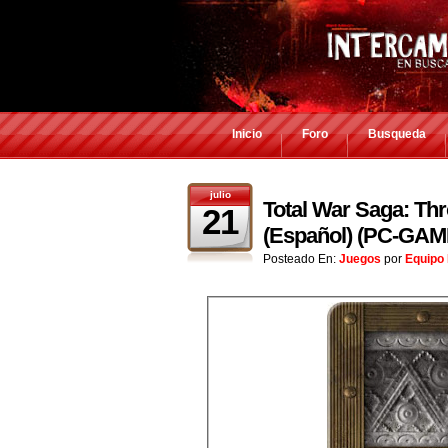
Inicio
Foro
Busqueda
julio
Total War Saga: Thr
21
(Español) (PC-GAM
Posteado En:
Juegos
por
Equipo 