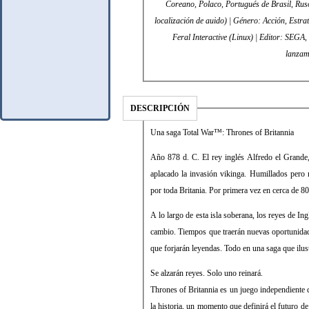
Coreano, Polaco, Portugués de Brasil, Ruso
localización de auido) | Género: Acción, Estra
Feral Interactive (Linux) | Editor: SEGA, 
lanzam
DESCRIPCIÓN
Una saga Total War™: Thrones of Britannia
Año 878 d. C. El rey inglés Alfredo el Grande, 
aplacado la invasión vikinga. Humillados pero 
por toda Britania. Por primera vez en cerca de 80 
A lo largo de esta isla soberana, los reyes de In
cambio. Tiempos que traerán nuevas oportunidade
que forjarán leyendas. Todo en una saga que ilust
Se alzarán reyes. Solo uno reinará.
Thrones of Britannia es un juego independiente d
la historia, un momento que definirá el futuro de