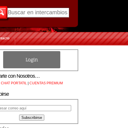
ntacto
rte con Nosotros…
CHAT PORTATIL
|
CUENTAS PREMIUM
birse