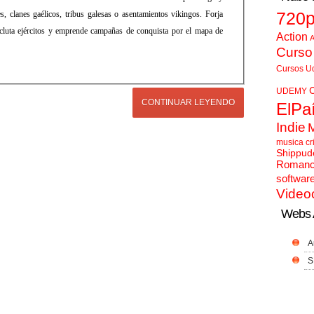
s, clanes gaélicos, tribus galesas o asentamientos vikingos. Forja
720
recluta ejércitos y emprende campañas de conquista por el mapa de
Action
A
Curso
Cursos U
UDEMY
CONTINUAR LEYENDO
ElPa
Indie
musica cr
Shippud
Roman
softwar
Video
Webs 
A
S