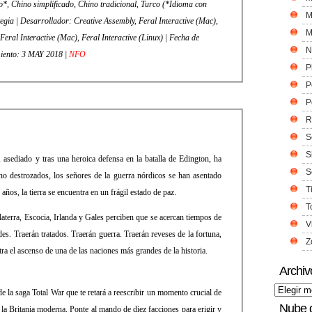
*, Chino simplificado, Chino tradicional, Turco (*Idioma con
M
tegia | Desarrollador: Creative Assembly, Feral Interactive (Mac),
M
Feral Interactive (Mac), Feral Interactive (Linux) | Fecha de
N
iento: 3 MAY 2018 |
NFO
P
P
P
R
S
S
asediado y tras una heroica defensa en la batalla de Edington, ha
S
no destrozados, los señores de la guerra nórdicos se han asentado
T
años, la tierra se encuentra en un frágil estado de paz.
T
glaterra, Escocia, Irlanda y Gales perciben que se acercan tiempos de
V
s. Traerán tratados. Traerán guerra. Traerán reveses de la fortuna,
Z
ra el ascenso de una de las naciones más grandes de la historia.
Archiv
e la saga Total War que te retará a reescribir un momento crucial de
Nube 
 la Britania moderna. Ponte al mando de diez facciones para erigir y