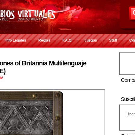
Info Legales
Reglas
F.A.Q.
Juegos
Staff
Co
ones of Britannia Multilenguaje
E)
IV
Compa
Suscri