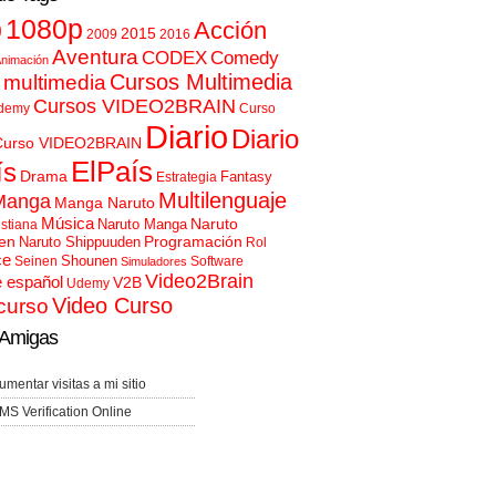
p
1080p
Acción
2015
2009
2016
Aventura
CODEX
Comedy
nimación
Cursos Multimedia
 multimedia
Cursos VIDEO2BRAIN
demy
Curso
Diario
Diario
Curso VIDEO2BRAIN
ElPaís
ís
Drama
Fantasy
Estrategia
Multilenguaje
Manga
Manga Naruto
Música
Naruto
Naruto Manga
istiana
en
Programación
Naruto Shippuuden
Rol
ce
Shounen
Seinen
Software
Simuladores
Video2Brain
e español
V2B
Udemy
Video Curso
curso
Amigas
umentar visitas a mi sitio
MS Verification Online