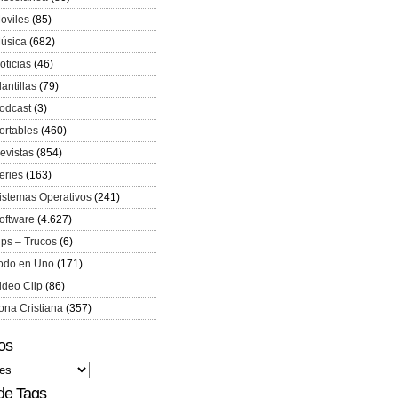
oviles
(85)
úsica
(682)
oticias
(46)
lantillas
(79)
odcast
(3)
ortables
(460)
evistas
(854)
eries
(163)
istemas Operativos
(241)
oftware
(4.627)
ips – Trucos
(6)
odo en Uno
(171)
ideo Clip
(86)
ona Cristiana
(357)
os
de Tags