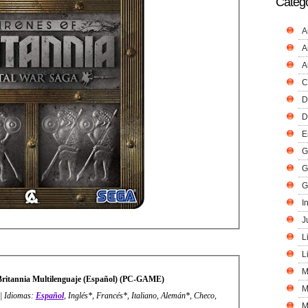
Catego
A
A
A
C
D
D
E
G
G
G
I
J
L
L
M
Britannia Multilenguaje (Español) (PC-GAME)
M
 | Idiomas:
Español
, Inglés*, Francés*, Italiano, Alemán*, Checo,
M