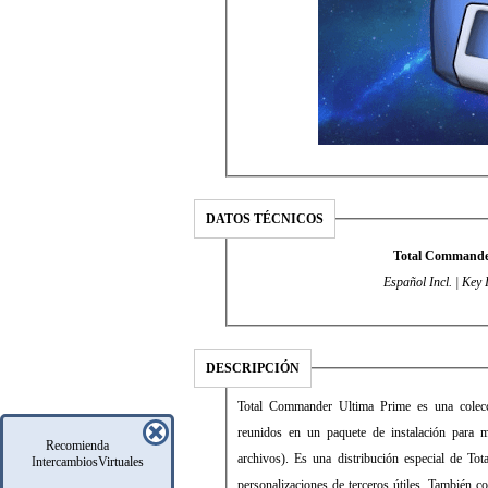
DATOS TÉCNICOS
Total Commander
Español Incl. | Key 
DESCRIPCIÓN
Total Commander Ultima Prime es una colecci
reunidos en un paquete de instalación para m
Recomienda
archivos). Es una distribución especial de T
IntercambiosVirtuales
personalizaciones de terceros útiles. También c