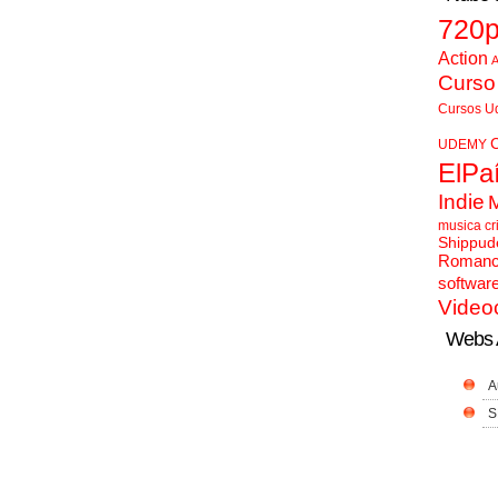
720
Action
A
Curso
Cursos U
UDEMY
ElPa
Indie
musica cr
Shippud
Roman
softwar
Video
Webs 
A
S