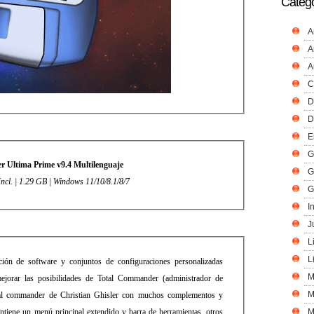
Catego
A
A
A
C
D
D
E
G
 Ultima Prime v9.4 Multilenguaje
G
Incl. | 1.29 GB | Windows 11/10/8.1/8/7
G
I
J
L
L
ón de software y conjuntos de configuraciones personalizadas
M
ejorar las posibilidades de Total Commander (administrador de
M
otal commander de Christian Ghisler con muchos complementos y
ontiene un menú principal extendido y barra de herramientas, otros
M