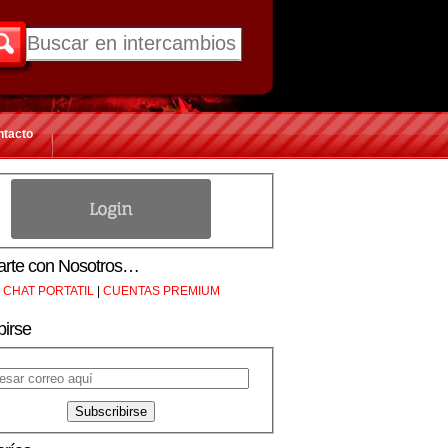
ntacto
rte con Nosotros…
CHAT PORTATIL
|
CUENTAS PREMIUM
birse