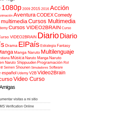
p
1080p
Acción
2015
2009
2016
Aventura
CODEX
Comedy
nimación
Cursos Multimedia
 multimedia
Cursos VIDEO2BRAIN
demy
Curso
Diario
Diario
Curso VIDEO2BRAIN
ElPaís
ís
Drama
Fantasy
Estrategia
Multilenguaje
Manga
Manga Naruto
Música
Naruto
Naruto Manga
istiana
en
Programación
Naruto Shippuuden
Rol
ce
Shounen
Seinen
Software
Simuladores
Video2Brain
e español
V2B
Udemy
Video Curso
curso
Amigas
umentar visitas a mi sitio
MS Verification Online