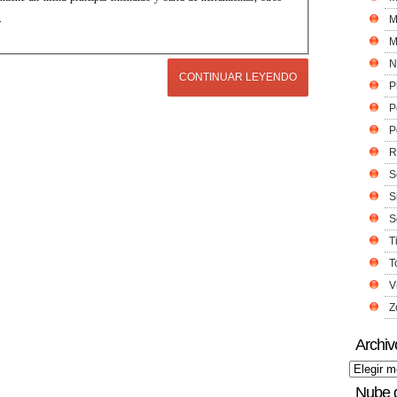
.
M
M
N
CONTINUAR LEYENDO
P
P
P
R
S
S
S
T
T
V
Z
Archiv
Nube 