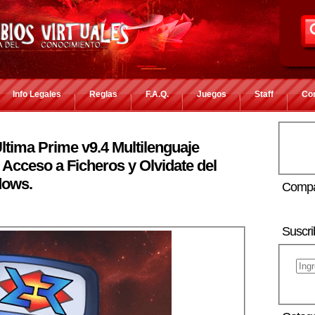
Info Legales
Reglas
F.A.Q.
Juegos
Staff
Co
tima Prime v9.4 Multilenguaje
l Acceso a Ficheros y Olvidate del
dows.
Compa
Suscri