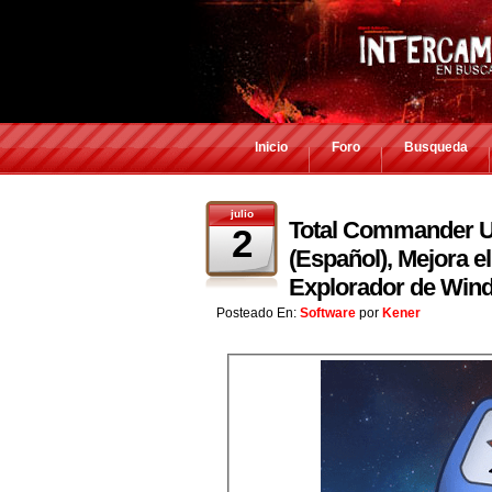
Inicio
Foro
Busqueda
julio
Total Commander Ul
2
(Español), Mejora e
Explorador de Win
Posteado En:
Software
por
Kener