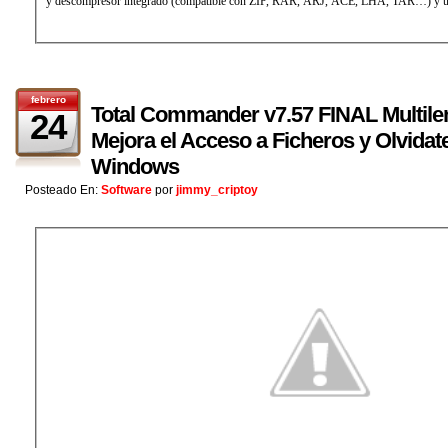
y descompresor integrado (compatible con ZIP, RAR, ARJ, ACE, LHA, TAR…) y un 
febrero
Total Commander v7.57 FINAL Multilen
24
Mejora el Acceso a Ficheros y Olvidat
Windows
Posteado En:
Software
por
jimmy_criptoy