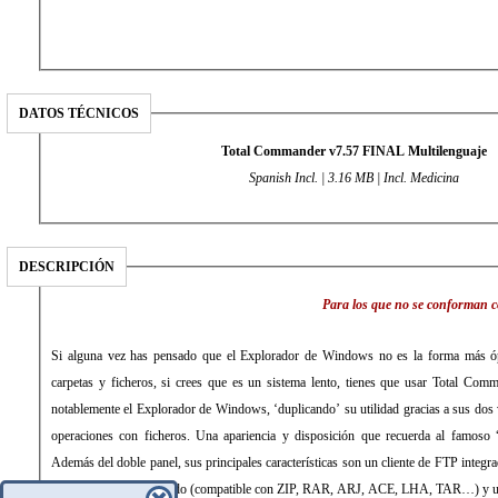
DATOS TÉCNICOS
Total Commander v7.57 FINAL Multilenguaje
Spanish Incl. | 3.16 MB | Incl. Medicina
DESCRIPCIÓN
Para los que no se conforman 
Si alguna vez has pensado que el Explorador de Windows no es la forma más ópt
carpetas y ficheros, si crees que es un sistema lento, tienes que usar Total Co
notablemente el Explorador de Windows, ‘duplicando’ su utilidad gracias a sus dos v
operaciones con ficheros. Una apariencia y disposición que recuerda al famo
Además del doble panel, sus principales características son un cliente de FTP integ
y descompresor integrado (compatible con ZIP, RAR, ARJ, ACE, LHA, TAR…) y un 