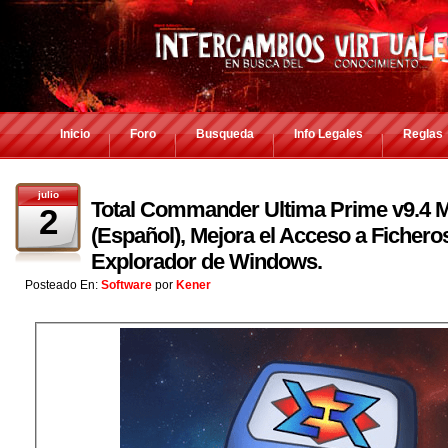
Inicio
Foro
Busqueda
Info Legales
Reglas
julio
Total Commander Ultima Prime v9.4 M
2
(Español), Mejora el Acceso a Ficheros
Explorador de Windows.
Posteado En:
Software
por
Kener