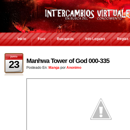
Inicio
Foro
Busqueda
Info Legales
Reglas
junio
Manhwa Tower of God 000-335
23
Posteado En:
Manga
por
Anonimo