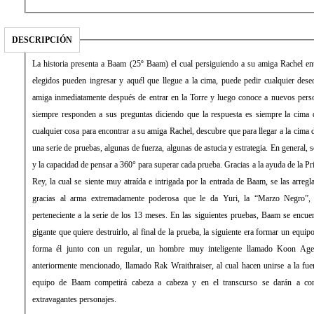
DESCRIPCIÓN
La historia presenta a Baam (25º Baam) el cual persiguiendo a su amiga Rachel ent
elegidos pueden ingresar y aquél que llegue a la cima, puede pedir cualquier dese
amiga inmediatamente después de entrar en la Torre y luego conoce a nuevos perso
siempre responden a sus preguntas diciendo que la respuesta es siempre la cima 
cualquier cosa para encontrar a su amiga Rachel, descubre que para llegar a la cima d
una serie de pruebas, algunas de fuerza, algunas de astucia y estrategia. En general, s
y la capacidad de pensar a 360° para superar cada prueba. Gracias a la ayuda de la Pri
Rey, la cual se siente muy atraída e intrigada por la entrada de Baam, se las arregl
gracias al arma extremadamente poderosa que le da Yuri, la “Marzo Negro”, 
perteneciente a la serie de los 13 meses. En las siguientes pruebas, Baam se encuen
gigante que quiere destruirlo, al final de la prueba, la siguiente era formar un equi
forma él junto con un regular, un hombre muy inteligente llamado Koon Ager
anteriormente mencionado, llamado Rak Wraithraiser, al cual hacen unirse a la fuer
equipo de Baam competirá cabeza a cabeza y en el transcurso se darán a c
extravagantes personajes.