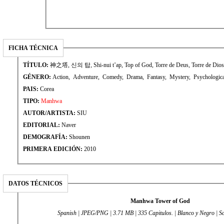
FICHA TÉCNICA
TÍTULO:
神之塔, 신의 탑, Shi-nui t’ap, Top of God, Torre de Deus, Torre de Dio
GÉNERO:
Action, Adventure, Comedy, Drama, Fantasy, Mystery, Psychologica
PAIS:
Corea
TIPO:
Manhwa
AUTOR/ARTISTA:
SIU
EDITORIAL:
Naver
DEMOGRAFÍA:
Shounen
PRIMERA EDICIÓN:
2010
DATOS TÉCNICOS
Manhwa Tower of God
Spanish | JPEG/PNG | 3.71 MB | 335 Capitulos. | Blanco y Negro | Sc